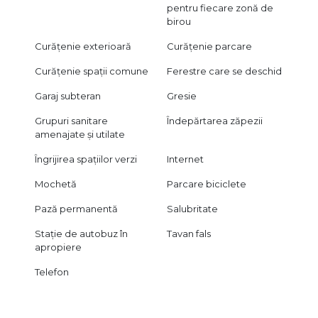
pentru fiecare zonă de
birou
Curățenie exterioară
Curățenie parcare
Curățenie spații comune
Ferestre care se deschid
Garaj subteran
Gresie
Grupuri sanitare
Îndepărtarea zăpezii
amenajate și utilate
Îngrijirea spațiilor verzi
Internet
Mochetă
Parcare biciclete
Pază permanentă
Salubritate
Stație de autobuz în
Tavan fals
apropiere
Telefon