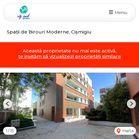
Meniu
Spații de Birouri Moderne, Cișmigiu
Această proprietate nu mai este activă,
te invităm să vizualizezi proprietăți similare
Previous
Nex
1
/
15
Harta