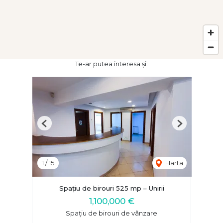
Te-ar putea interesa și:
Previous
Next
1
/
15
Harta
Spațiu de birouri 525 mp – Unirii
1,100,000 €
Spațiu de birouri de vânzare