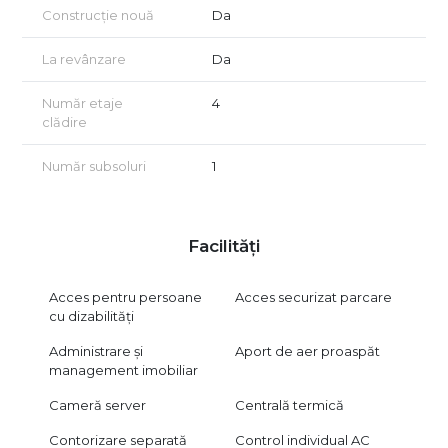
12 minute până la metrou Piața Victoriei
Construcție nouă
Da
Opțional, se pot achiziționa până la 3 locuri de parcare
La revânzare
Da
subterane, la prețul de 30.000 euro/loc.
Pentru mai multe informații și programarea unei vizionări, vă
Număr etaje
4
rugăm să ne contactați.
clădire
Consultanță GRATUITĂ pentru achiziții prin credit ipotecar!
Număr subsoluri
1
Certificatul energetic va fi disponibil la vânzare.
Vizionarea se face doar în baza unui acord de vizionare,
conform art. 2.096-2.102 din Codul Civil.
Facilități
Acces pentru persoane
Acces securizat parcare
cu dizabilități
Administrare și
Aport de aer proaspăt
management imobiliar
Cameră server
Centrală termică
Contorizare separată
Control individual AC