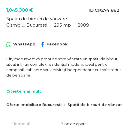
1,045,000 €
ID CP2741882
Spațiu de birouri de vânzare
Cismigiu, Bucuresti
295 mp
2009
WhatsApp
Facebook
CityImob Invest vă propune spre vânzare un spațiu de birouri
situat într-un complex rezidențial modern, ideal pentru
companii, cabinete sau activități independente cu trafic redus
de persoane.
Spațiul este format din 3 unitati cu o suprafață utilă de 294,5
mp, din care 249 mp open space, 6 grupuri sanitare și 3
Citește mai mult
bucătării închise.
Oferte imobiliare Bucuresti
Spații de birouri de vânzare 
Prima unitate are: suprafață utilă de 79,87 mp, din care 63,52
mp open space, 2 grupuri sanitare și o bucătărie închisă
A doua: suprafață utilă de 109,48 mp, din care 94,80 mp open
space, 2 grupuri sanitare și o bucătărie închisă
Tip imobil
Bloc de apart.
A treia: suprafață utilă de 111,70 mp, din care 90.73 mp open