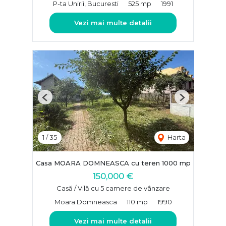
P-ta Unirii, Bucuresti
525 mp
1991
Vezi mai multe detalii
Previous
Next
1
/
35
Harta
Casa MOARA DOMNEASCA cu teren 1000 mp
150,000 €
Casă / Vilă cu 5 camere de vânzare
Moara Domneasca
110 mp
1990
Vezi mai multe detalii