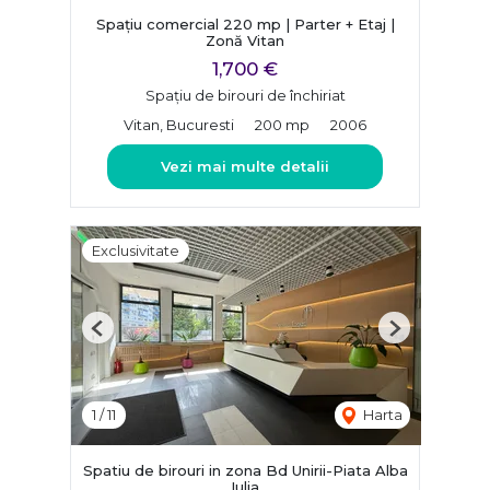
Spațiu comercial 220 mp | Parter + Etaj |
Zonă Vitan
1,700 €
Spațiu de birouri de închiriat
Vitan, Bucuresti
200 mp
2006
Vezi mai multe detalii
Exclusivitate
Previous
Next
1
/
11
Harta
Spatiu de birouri in zona Bd Unirii-Piata Alba
Iulia