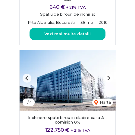
640 €
+ 21% TVA
Spațiu de birouri de închiriat
P-ta Alba Iulia, Bucuresti
38 mp
2016
Vezi mai multe detalii
Previous
Next
1
/
4
Harta
Inchiriere spatii birou in cladire casa A -
comision 0%
122,750 €
+ 21% TVA