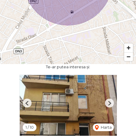
Te-ar putea interesa și:
Previous
Next
1
/
10
Harta