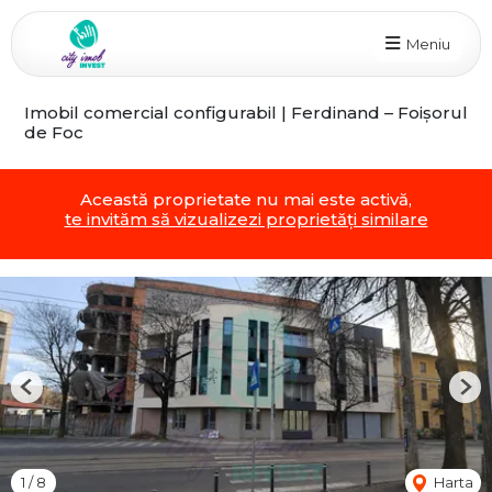
Meniu
Imobil comercial configurabil | Ferdinand – Foișorul
de Foc
Această proprietate nu mai este activă,
te invităm să vizualizezi proprietăți similare
Previous
Nex
1
/
8
Harta