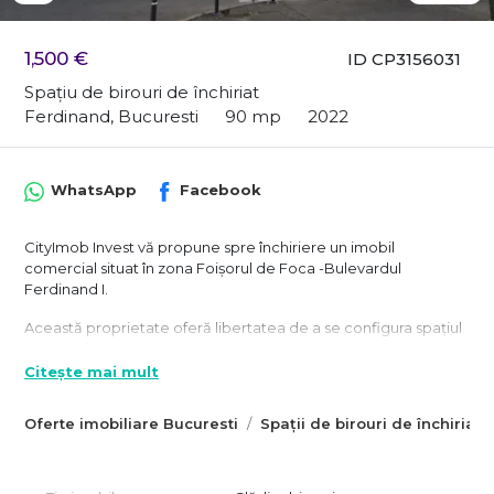
1,500 €
ID CP3156031
Spațiu de birouri de închiriat
Ferdinand, Bucuresti
90 mp
2022
WhatsApp
Facebook
CityImob Invest vă propune spre închiriere un imobil
comercial situat în zona Foișorul de Foca -Bulevardul
Ferdinand I.
Această proprietate oferă libertatea de a se configura spațiul
exact în funcție de necesități.
Citește mai mult
Imobilul este dispus pe Parter + 3 Etaje și oferă o suprafață utilă
totală de aproximativ 500 mp. Exteriorul a fost finalizat
Oferte imobiliare Bucuresti
Spații de birouri de închiriat 
complet în anul 2022, în timp ce interiorul se află la roșu,
oferind posibilitatea de a se realiza compartimentarea și
amenajarea după propriul concept și standard de business.