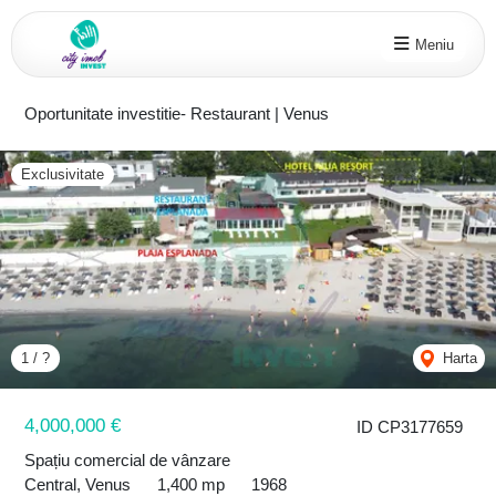
Meniu
Oportunitate investitie- Restaurant | Venus
Exclusivitate
Previous
Nex
1
/
10
Harta
4,000,000 €
ID CP3177659
Spațiu comercial de vânzare
Central, Venus
1,400 mp
1968