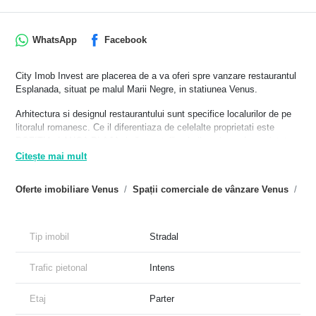
WhatsApp
Facebook
City Imob Invest are placerea de a va oferi spre vanzare
restaurantul Esplanada, situat pe malul Marii Negre, in
statiunea Venus.
Arhitectura si designul restaurantului sunt specifice localurilor
de pe litoralul romanesc. Ce il diferentiaza de celelalte
proprietati este POZITIA, LANGA PLAJA, in " sunetul" valurilor,
Citește mai mult
plasand proprietatea in randul locatiilor rare in piata.
Oferte imobiliare Venus
Spații comerciale de vânzare Ve
Restaurantul ofera oportunitatea viitorului cumparator de a
prelua o afacere profitabila in domeniul turismului si gazduirii
de evenimente, iar principalele atuuri ale proprietatii sunt
conferite de POZITIE si SUPRAFATA/capacitatea localui.
Tip imobil
Stradal
Intreaga cladire se desfasoara pe aproximativ 1000 mp utili si
Trafic pietonal
Intens
se imparte intre: salonul deschis cu o capacitate de 375 de
persoane si bucatarie deschisa complet functionala, dotata in
2023 cu aparatura performanta si camera frigorifica, la care se
Etaj
Parter
adauga anexe tehnice si acces separat pentru aprovizionare.