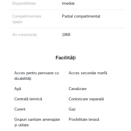
Disponibilitate
Imediat
Compartimentare
Parțial compartimentat
spațiu
An construcție
1968
Facilități
Acces pentru persoane
Acces secundar marfă
cu dizabilități
Apă
Canalizare
Centrală termică
Contorizare separată
Curent
Gaz
Grupuri sanitare
Posibilitate terasă
amenajate și utilate