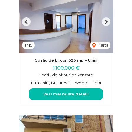
Previous
Next
1
/
15
Harta
Spațiu de birouri 525 mp – Unirii
1,100,000 €
Spațiu de birouri de vânzare
P-ta Unirii, Bucuresti
525 mp
1991
Vezi mai multe detalii