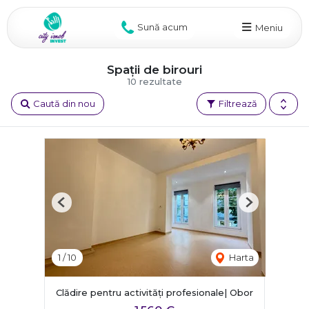
Sună acum
Meniu
Spații de birouri
10 rezultate
Caută din nou
Filtrează
Previous
Next
1
/
10
Harta
Clădire pentru activități profesionale| Obor