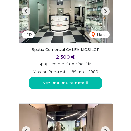
Previous
Next
1
/
12
Harta
Spatiu Comercial CALEA MOSILOR
2,300 €
Spațiu comercial de închiriat
Mosilor, Bucuresti
99 mp
1980
Vezi mai multe detalii