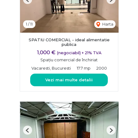
Previous
Next
1
/
11
Harta
SPATIU COMERCIAL - ideal alimentatie
publica
1,000 €
(negociabil) + 21% TVA
Spațiu comercial de închiriat
Vacaresti, Bucuresti
17.7 mp
2000
Vezi mai multe detalii
Previous
Next