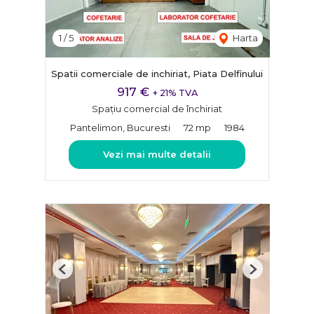
1
/
5
Harta
Spatii comerciale de inchiriat, Piata Delfinului
917 €
+ 21% TVA
Spațiu comercial de închiriat
Pantelimon, Bucuresti
72 mp
1984
Vezi mai multe detalii
Previous
Next