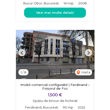
Bucur Obor, Bucuresti
141 mp
2008
Vezi mai multe detalii
Previous
Next
1
/
8
Harta
Imobil comercial configurabil | Ferdinand –
Foișorul de Foc
1,500 €
Spațiu de birouri de închiriat
Ferdinand, Bucuresti
90 mp
2022