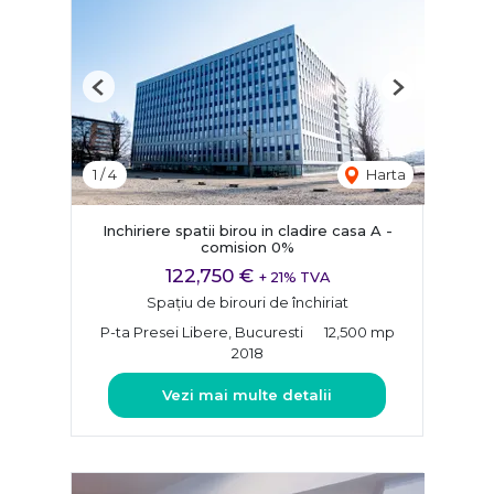
Previous
Next
1
/
4
Harta
Inchiriere spatii birou in cladire casa A -
comision 0%
122,750 €
+ 21% TVA
Spațiu de birouri de închiriat
P-ta Presei Libere, Bucuresti
12,500 mp
2018
Vezi mai multe detalii