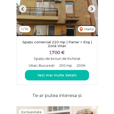
Previous
Next
1
/
10
Harta
Spațiu comercial 220 mp | Parter + Etaj |
Zonă Vitan
1,700 €
Spațiu de birouri de închiriat
Vitan, Bucuresti
200 mp
2006
Vezi mai multe detalii
Te-ar putea interesa și:
Exclusivitate