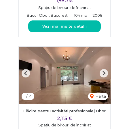
1,560 €
Spațiu de birouri de închiriat
Bucur Obor, Bucuresti
104 mp
2008
Vezi mai multe detalii
Previous
Next
1
/
14
Harta
Clădire pentru activități profesionale| Obor
2,115 €
Spațiu de birouri de închiriat