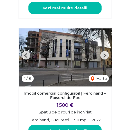
Vezi mai multe detalii
Previous
Next
1
/
8
Harta
Imobil comercial configurabil | Ferdinand –
Foișorul de Foc
1,500 €
Spațiu de birouri de închiriat
Ferdinand, Bucuresti
90 mp
2022