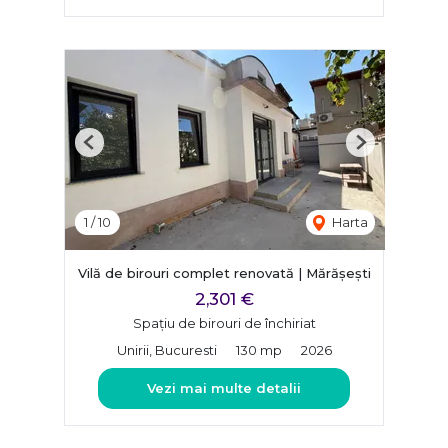
Previous
Next
1
/
10
Harta
Vilă de birouri complet renovată | Mărășești
2,301 €
Spațiu de birouri de închiriat
Unirii, Bucuresti
130 mp
2026
Vezi mai multe detalii