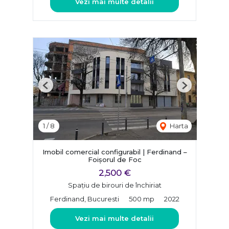
Vezi mai multe detalii
Previous
Next
1
/
8
Harta
Imobil comercial configurabil | Ferdinand –
Foișorul de Foc
2,500 €
Spațiu de birouri de închiriat
Ferdinand, Bucuresti
500 mp
2022
Vezi mai multe detalii