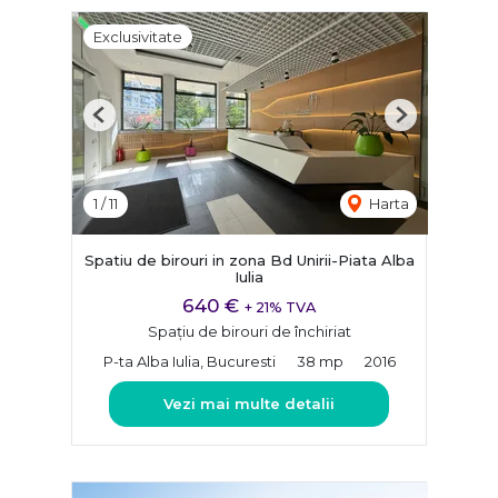
Exclusivitate
Previous
Next
1
/
11
Harta
Spatiu de birouri in zona Bd Unirii-Piata Alba
Iulia
640 €
+ 21% TVA
Spațiu de birouri de închiriat
P-ta Alba Iulia, Bucuresti
38 mp
2016
Vezi mai multe detalii