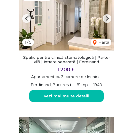
Previous
Next
1
/
5
Harta
Spațiu pentru clinică stomatologică | Parter
vilă | Intrare separată | Ferdinand
1,200 €
Apartament cu 3 camere de închiriat
Ferdinand, Bucuresti
81 mp
1940
Vezi mai multe detalii