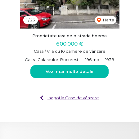
1
/
23
Harta
Proprietate rara pe o strada boema
600,000 €
Casă / Vilă cu 10 camere de vânzare
Calea Calarasilor, Bucuresti
196 mp
1938
Vezi mai multe detalii
Înapoi la Case de vânzare