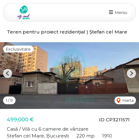
Meniu
Teren pentru proiect rezidențial | Ștefan cel Mare
Exclusivitate
Previous
Nex
1
/
9
Harta
499,000 €
ID CP3211571
Casă / Vilă cu 6 camere de vânzare
Stefan cel Mare, Bucuresti
220 mp
1910