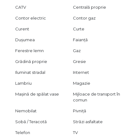
CATV
Centrală proprie
Contor electric
Contor gaz
Curent
Curte
Dușumea
Faianță
Ferestre lemn
Gaz
Grădină proprie
Gresie
Iluminat stradal
Internet
Lambriu
Magazie
Mașină de spălat vase
Mijloace de transport în
comun
Nemobilat
Pivniță
Sobă / Teracotă
Străzi asfaltate
Telefon
TV