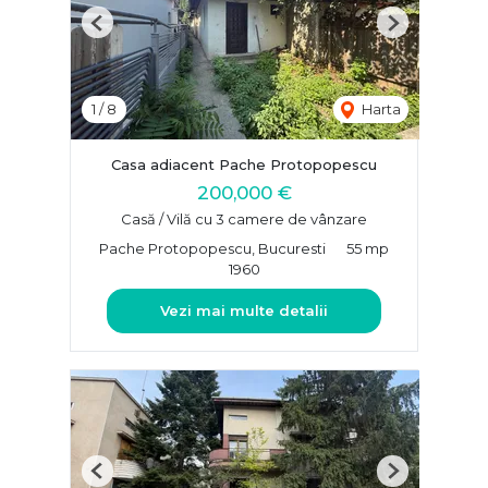
Previous
Next
1
/
8
Harta
Casa adiacent Pache Protopopescu
200,000 €
Casă / Vilă cu 3 camere de vânzare
Pache Protopopescu, Bucuresti
55 mp
1960
Vezi mai multe detalii
Previous
Next