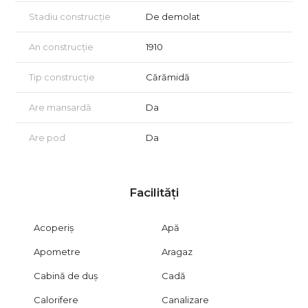
Vizionarea se face doar în baza semnării unui acord de
vizionare conform art. 2.096–2.102 din Codul Civil.
Stadiu construcție
De demolat
An construcție
1910
Tip construcție
Cărămidă
Are mansardă
Da
Are pod
Da
Facilități
Acoperiș
Apă
Apometre
Aragaz
Cabină de duș
Cadă
Calorifere
Canalizare