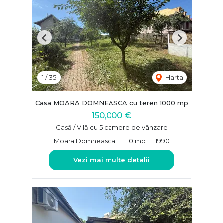
Previous
Next
1
/
35
Harta
Casa MOARA DOMNEASCA cu teren 1000 mp
150,000 €
Casă / Vilă cu 5 camere de vânzare
Moara Domneasca
110 mp
1990
Vezi mai multe detalii