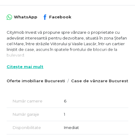
WhatsApp
Facebook
CityImob Invest vă propune spre vânzare o proprietate cu
adevărat interesantă pentru dezvoltare, situată în zona Ștefan
cel Mare, între străzile Viitorului și Vasile Lascăr, într-un cartier
liniștit de case, ascuns în spatele frontului de blocuri de la
bulevard.
Proprietatea este formată din două loturi alăturate, având
Citește mai mult
împreună o suprafață totală de aproximativ 415 mp și o
deschidere generoasă de aproximativ 20 ml, un avantaj
Oferte imobiliare Bucuresti
Case de vânzare Bucuresti
important pentru viitoare dezvoltări.
Pe teren există în prezent mai multe corpuri de case cu
caracter demolabil, iar proprietatea este racordată la toate
Număr camere
6
utilitățile. Terenul este încadrat urbanistic în zona L1a – subzona
locuințelor individuale și colective mici, cu regim de înălțime
Număr garaje
1
permis P+2.
Indicatorii urbanistici permit:
Disponibilitate
Imediat