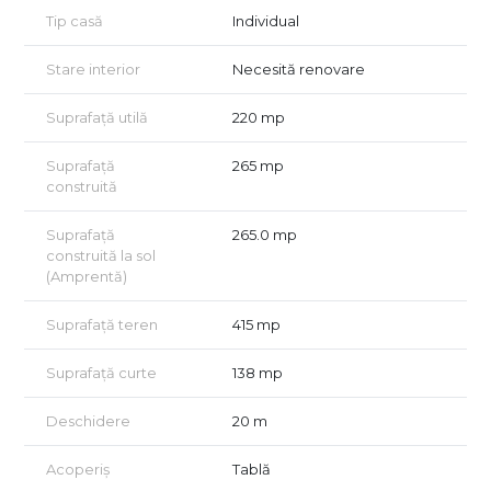
POT 45%
Tip casă
Individual
CUT 1,30 pentru construcții P+2E
CUT 1,60 pentru P+2E+M / etaj 3 retras
Stare interior
Necesită renovare
Configurația terenului și poziționarea într-o zonă centrală, dar
liniștită, îl fac foarte potrivit atât pentru dezvoltarea unei
Suprafață utilă
220 mp
locuințe individuale generoase, cât și pentru un proiect de tip
boutique – vile urbane sau un mic imobil rezidențial.
Suprafață
265 mp
construită
Localizarea reprezintă unul dintre cele mai mari atuuri: la
aproximativ 12 minute pietonale atât de metrou Obor, cât și
de metrou Ștefan cel Mare, cu acces rapid către centrul
Suprafață
265.0 mp
orașului și zona de nord. În apropiere se află restaurante,
construită la sol
cafenele, școli, magazine și toate facilitățile unei zone centrale
(Amprentă)
mature.
Suprafață teren
415 mp
O oportunitate pentru dezvoltatori sau pentru cei care caută
un teren bine poziționat, într-o zonă în continuă apreciere.
Suprafață curte
138 mp
Doriți să o descoperiți? Vă invităm la o vizionare!
Pentru detalii suplimentare sau pentru a programa o vizionare,
Deschidere
20 m
nu ezitați să ne contactați.
Oferim consultanță GRATUITĂ pentru achiziții prin credit
Acoperiș
Tablă
ipotecar!