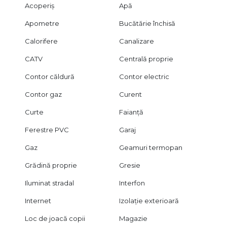
Acoperiș
Apă
Apometre
Bucătărie închisă
Calorifere
Canalizare
CATV
Centrală proprie
Contor căldură
Contor electric
Contor gaz
Curent
Curte
Faianță
Ferestre PVC
Garaj
Gaz
Geamuri termopan
Grădină proprie
Gresie
Iluminat stradal
Interfon
Internet
Izolație exterioară
Loc de joacă copii
Magazie