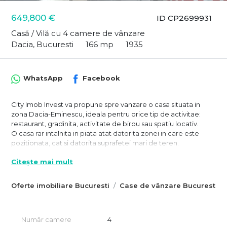
649,800 €
ID CP2699931
Casă / Vilă cu 4 camere de vânzare
Dacia, Bucuresti
166 mp
1935
WhatsApp
Facebook
City Imob Invest va propune spre vanzare o casa situata in
zona Dacia-Eminescu, ideala pentru orice tip de activitae:
restaurant, gradinita, activitate de birou sau spatiu locativ.
O casa rar intalnita in piata atat datorita zonei in care este
pozitionata, cat si datorita suprafetei mari de teren.
Casa a functionat ca restaurant pana de curand si este dispusa
Citește mai mult
pe S+P+Pod locuibil si camera la mansarda.
Suprafata totala a casei este de 166 mp si se imparte astfel:
Oferte imobiliare Bucuresti
Case de vânzare Bucuresti
- Subsol - 36 mp;
- Parter - 122 mp;
- Camera mansarda - 7.73 mp la care se adauga podul locuibil
care dubleaza suprafata parterului.
Număr camere
4