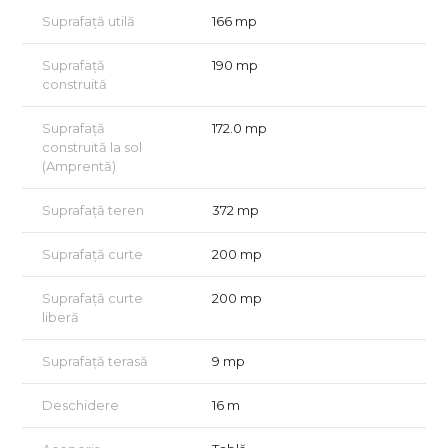
Suprafață utilă
166 mp
Suprafață
190 mp
construită
Suprafață
172.0 mp
construită la sol
(Amprentă)
Suprafață teren
372 mp
Suprafață curte
200 mp
Suprafață curte
200 mp
liberă
Suprafață terasă
9 mp
Deschidere
16 m