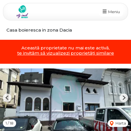
Meniu
Casa boieresca in zona Dacia
Această proprietate nu mai este activă,
te invităm să vizualizezi proprietăți similare
Previous
Nex
1
/
18
Harta