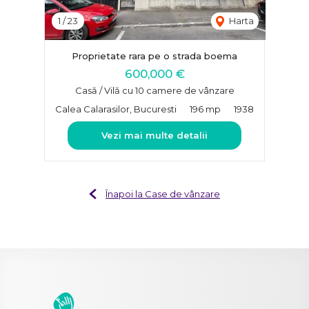
1
/
23
Harta
Proprietate rara pe o strada boema
600,000 €
Casă / Vilă cu 10 camere de vânzare
Calea Calarasilor, Bucuresti
196 mp
1938
Vezi mai multe detalii
Înapoi la Case de vânzare