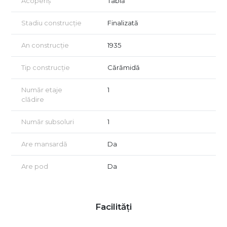
Acoperiș
Tablă
Stadiu construcție
Finalizată
An construcție
1935
Tip construcție
Cărămidă
Număr etaje
1
clădire
Număr subsoluri
1
Are mansardă
Da
Are pod
Da
Facilități