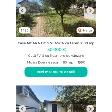
Previous
Next
1
/
35
Harta
Casa MOARA DOMNEASCA cu teren 1000 mp
150,000 €
Casă / Vilă cu 5 camere de vânzare
Moara Domneasca
110 mp
1990
Vezi mai multe detalii
Previous
Next