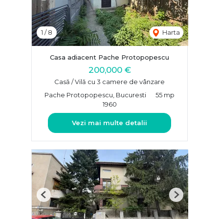
1
/
8
Harta
Casa adiacent Pache Protopopescu
200,000 €
Casă / Vilă cu 3 camere de vânzare
Pache Protopopescu, Bucuresti
55 mp
1960
Vezi mai multe detalii
Previous
Next