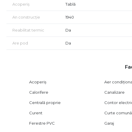
Acoperiș
Tablă
poziționare care susține atât confortul locuirii, cât și vizib
Dacă această proprietate a reușit să vă capteze atenția, v
An construcție
1940
Vizionarea imobilului se face doar în baza semnării unui
Reabilitat termic
Da
Civil.
Are pod
Da
Fac
Acoperiș
Aer condițion
Calorifere
Canalizare
Centrală proprie
Contor electri
Curent
Curte comun
Ferestre PVC
Garaj