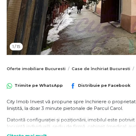
1
/
15
Oferte imobiliare Bucuresti
Case de închiriat Bucuresti
Trimite pe
WhatsApp
Distribuie pe
Facebook
City Imob Invest vă propune spre închiriere o proprietate
liniștită, la doar 3 minute pietonale de Parcul Carol.
Datorită configurației și poziționării, imobilul este potrivi
locuință individuală, sediu de firmă, cabinet (medical, av
business, dar și pentru investiție cu potențial de reconver
Citește mai mult