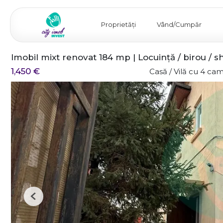
Proprietăți
Vând/Cumpăr
Imobil mixt renovat 184 mp | Locuință / birou / 
1,450 €
Casă / Vilă cu 4 cam
Previous