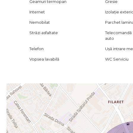
Geamuri termopan
Gresie
Internet
Izolație exteri
Nemobilat
Parchet lamin
Străzi asfaltate
Telecomandă 
auto
Telefon
Ușă intrare me
Vopsea lavabilă
WC Serviciu