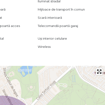
Iluminat stradal
oară
Mijloace de transport în comun
at
Scară interioară
poartă acces
Telecomandă poartă garaj
tal
Uși interior celulare
Wireless