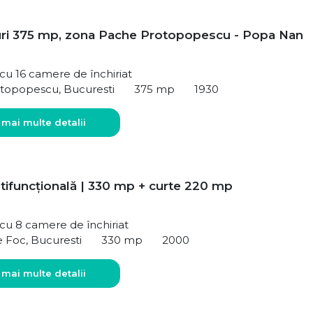
ouri 375 mp, zona Pache Protopopescu - Popa Nan
 cu 16 camere de închiriat
topopescu, Bucuresti
375 mp
1930
 mai multe detalii
tifuncțională | 330 mp + curte 220 mp
ă cu 8 camere de închiriat
e Foc, Bucuresti
330 mp
2000
 mai multe detalii