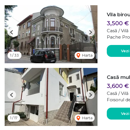
Vila bir
3,500 €
Casă / Vilă
Previous
Next
Pache Pro
Vezi
1
/
33
Harta
Casă mul
3,600 €
Casă / Vil
Previous
Next
Foisorul d
Vezi
1
/
17
Harta