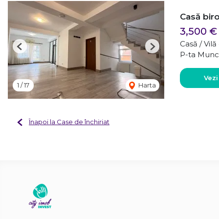
Casă biro
3,500 €
Casă / Vil
Previous
Next
P-ta Munci
Vezi
1
/
17
Harta
Înapoi la Case de închiriat