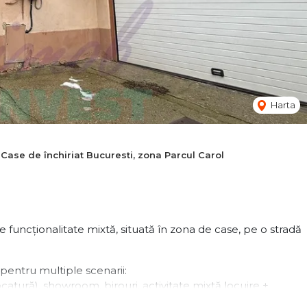
Harta
Case de închiriat Bucuresti, zona Parcul Carol
 funcționalitate mixtă, situată în zona de case, pe o stradă
t pentru multiple scenarii:
ocatură), showroom, birouri, activitate mixtă locuire +
sie.