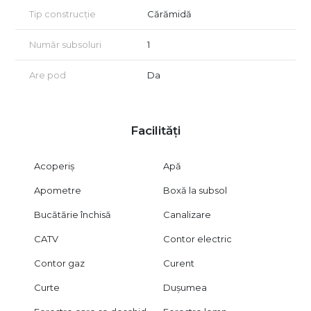
Tip construcție
Cărămidă
Număr subsoluri
1
Are pod
Da
Facilități
Acoperiș
Apă
Apometre
Boxă la subsol
Bucătărie închisă
Canalizare
CATV
Contor electric
Contor gaz
Curent
Curte
Dușumea