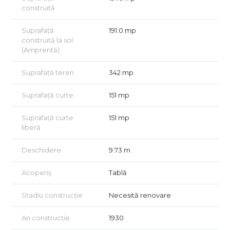
construită
Suprafață
191.0 mp
construită la sol
(Amprentă)
Suprafață teren
342 mp
Suprafață curte
151 mp
Suprafață curte
151 mp
liberă
Deschidere
9.73 m
Acoperiș
Tablă
Stadiu construcție
Necesită renovare
An construcție
1930