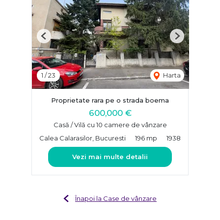
Previous
Next
1
/
23
Harta
Proprietate rara pe o strada boema
600,000 €
Casă / Vilă cu 10 camere de vânzare
Calea Calarasilor, Bucuresti
196 mp
1938
Vezi mai multe detalii
Înapoi la Case de vânzare