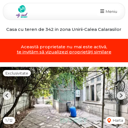
Meniu
Casa cu teren de 342 in zona Unirii-Calea Calarasilor
Această proprietate nu mai este activă,
te invităm să vizualizezi proprietăți similare
Exclusivitate
Previous
Nex
1
/
12
Harta