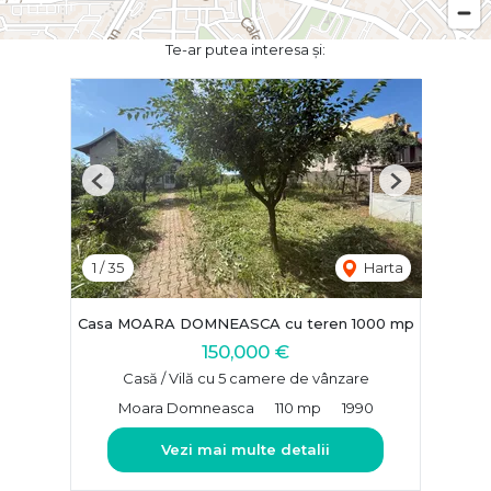
Te-ar putea interesa și:
Previous
Next
1
/
35
Harta
Casa MOARA DOMNEASCA cu teren 1000 mp
150,000 €
Casă / Vilă cu 5 camere de vânzare
Moara Domneasca
110 mp
1990
Vezi mai multe detalii