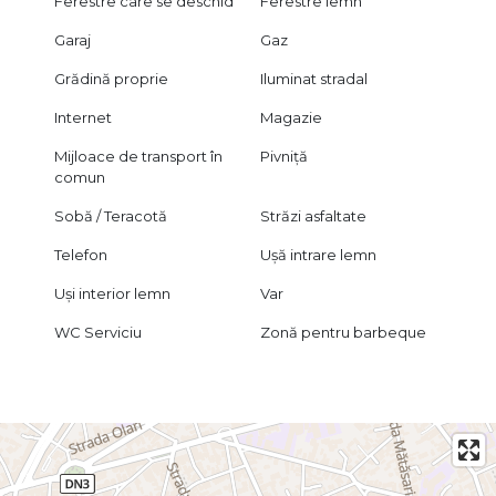
Ferestre care se deschid
Ferestre lemn
Garaj
Gaz
Grădină proprie
Iluminat stradal
Internet
Magazie
Mijloace de transport în
Pivniță
comun
Sobă / Teracotă
Străzi asfaltate
Telefon
Ușă intrare lemn
Uși interior lemn
Var
WC Serviciu
Zonă pentru barbeque