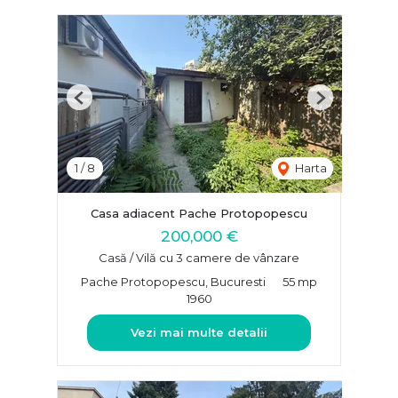
Previous
Next
1
/
8
Harta
Casa adiacent Pache Protopopescu
200,000 €
Casă / Vilă cu 3 camere de vânzare
Pache Protopopescu, Bucuresti
55 mp
1960
Vezi mai multe detalii