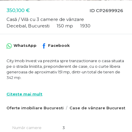
350,100 €
ID CP2699926
Casă / Vilă cu 3 camere de vânzare
Decebal, Bucuresti
150 mp
1930
WhatsApp
Facebook
City Imob Invest va prezinta spre tranzactionare o casa situata
pe o strada linistita, preponderent de case, cu o curte libera
generoasa de aproximativ 151 mp, dintr-un total de teren de
342 mp.
Casa beneficiaza de 2 intrari, are 3 camere spatioase, 2 bai,
bucatarie, holuri, iar in curte exista mai multe anexe.
Citește mai mult
Necesita renovare completa, insa poate fi extinsa si
supraetajata.
Oferte imobiliare Bucuresti
Case de vânzare Bucuresti
Curtea libera este in momentul de fata de aproximativ 151 mp,
dar poate fi extinsa spre 200 mp ( prin anularea unor
constructii anexa ) si astfel se poate obtine o zona de
Număr camere
3
recreere, o zona verde; o zona de barbeque, dar si o zona in