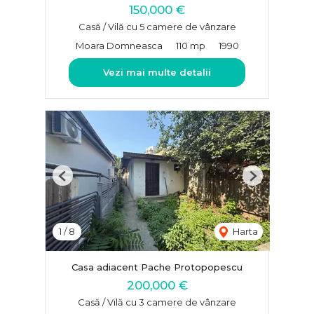
150,000 €
Casă / Vilă cu 5 camere de vânzare
Moara Domneasca
110 mp
1990
Vezi mai multe detalii
Previous
Next
1
/
8
Harta
Casa adiacent Pache Protopopescu
200,000 €
Casă / Vilă cu 3 camere de vânzare