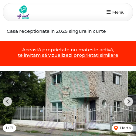
Meniu
Casa receptionata in 2025 singura in curte
Această proprietate nu mai este activă,
te invităm să vizualizezi proprietăți similare
Previous
Nex
1
/
17
Harta