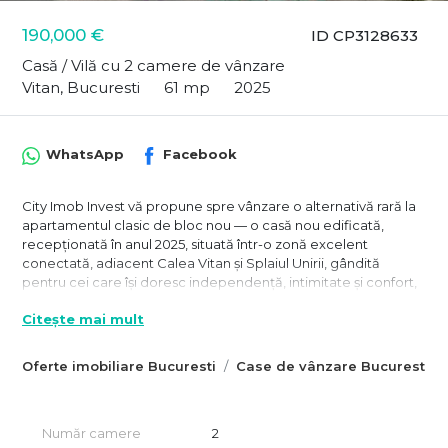
190,000 €
ID CP3128633
Casă / Vilă cu 2 camere de vânzare
Vitan, Bucuresti
61 mp
2025
WhatsApp
Facebook
City Imob Invest vă propune spre vânzare o alternativă rară la
apartamentul clasic de bloc nou — o casă nou edificată,
recepționată în anul 2025, situată într-o zonă excelent
conectată, adiacent Calea Vitan și Splaiul Unirii, gândită
pentru cei care își doresc independență, intimitate și confort,
fără compromisurile traiului într-un imobil colectiv.
Citește mai mult
Pentru mulți cumpărători care caută un apartament de două
camere într-un bloc nou, adevărata provocare nu este găsirea
Oferte imobiliare Bucuresti
Case de vânzare Bucuresti
unei locuințe moderne, ci lipsa spațiului exterior, a intimității și
imposibilitatea de a personaliza cu adevărat ceea ce
cumpără. Aici intervine diferența: această proprietate oferă
exact acel sentiment de „acasă”, pe care puține locuințe noi îl
Număr camere
2