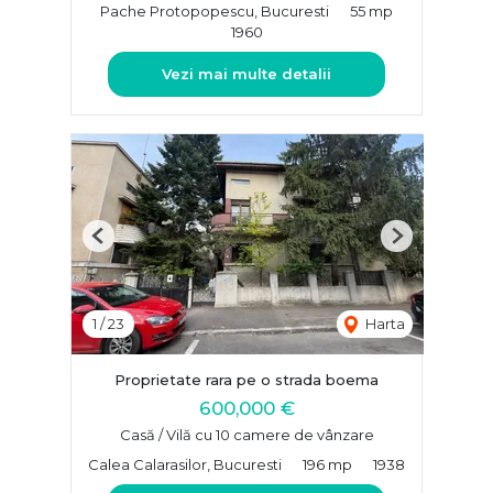
Pache Protopopescu, Bucuresti
55 mp
1960
Vezi mai multe detalii
Previous
Next
1
/
23
Harta
Proprietate rara pe o strada boema
600,000 €
Casă / Vilă cu 10 camere de vânzare
Calea Calarasilor, Bucuresti
196 mp
1938