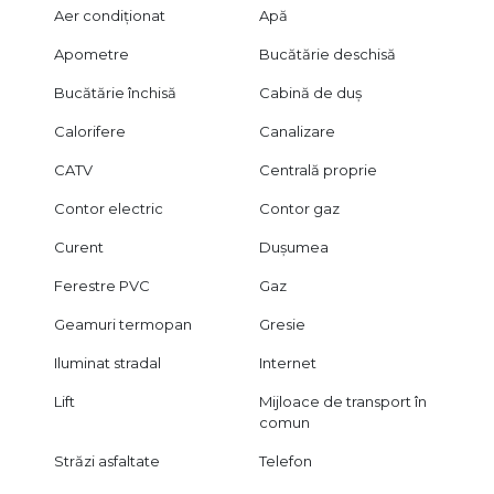
Aer condiționat
Apă
Apometre
Bucătărie deschisă
Bucătărie închisă
Cabină de duș
Calorifere
Canalizare
CATV
Centrală proprie
Contor electric
Contor gaz
Curent
Dușumea
Ferestre PVC
Gaz
Geamuri termopan
Gresie
Iluminat stradal
Internet
Lift
Mijloace de transport în
comun
Străzi asfaltate
Telefon