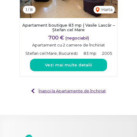
1
/
8
Harta
Apartament boutique 83 mp | Vasile Lascăr –
Ștefan cel Mare
700 €
(negociabil)
Apartament cu 2 camere de închiriat
Stefan cel Mare, Bucuresti
83 mp
2005
Vezi mai multe detalii
Înapoi la Apartamente de închiriat