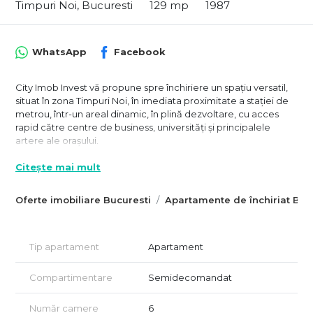
Timpuri Noi, Bucuresti
129 mp
1987
WhatsApp
Facebook
City Imob Invest vă propune spre închiriere un spațiu versatil,
situat în zona Timpuri Noi, în imediata proximitate a stației de
metrou, într-un areal dinamic, în plină dezvoltare, cu acces
rapid către centre de business, universități și principalele
artere ale orașului.
Poziționat în prim plan, dar ușor retras de la bulevardul
Citește mai mult
principal, spațiul beneficiază de vizibilitate și acces facil,
păstrând în același timp un nivel bun de liniște pentru
desfășurarea activităților profesionale precum: cabinet
Oferte imobiliare Bucuresti
Apartamente de închiriat Buc
notarial, avocatură, centru educațional, birouri, firmă de
servicii, showroom sau activitate mixtă, în funcție de modul de
organizare al spațiului.
Tip apartament
Apartament
Proprietatea este amplasată la etajul 2 din 7 al unui imobil
construit în 1987 și are o suprafață totală de aproximativ 193
Compartimentare
Semidecomandat
mp, configurată într-un mod flexibil, care permite multiple
scenarii de utilizare.
Număr camere
6