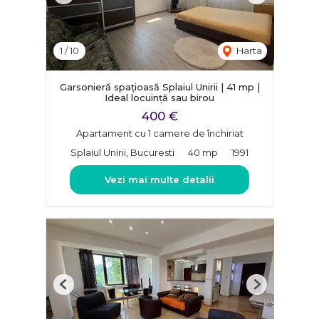
1
/
10
Harta
Garsonieră spațioasă Splaiul Unirii | 41 mp |
Ideal locuință sau birou
400 €
Apartament cu 1 camere de închiriat
Splaiul Unirii, Bucuresti
40 mp
1991
Vezi mai multe detalii
Previous
Next