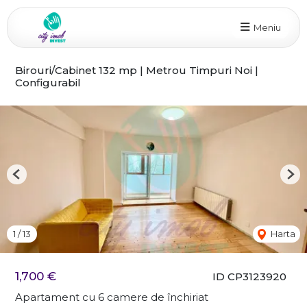
Meniu
Birouri/Cabinet 132 mp | Metrou Timpuri Noi |
Configurabil
Previous
Nex
1
/
13
Harta
1,700 €
ID CP3123920
Apartament cu 6 camere de închiriat