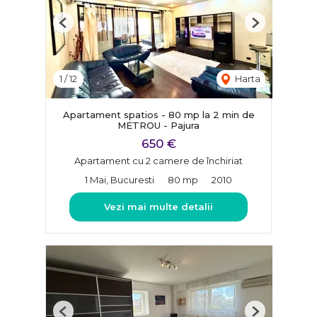
Previous
Next
1
/
12
Harta
Apartament spatios - 80 mp la 2 min de
METROU - Pajura
650 €
Apartament cu 2 camere de închiriat
1 Mai, Bucuresti
80 mp
2010
Vezi mai multe detalii
Previous
Next