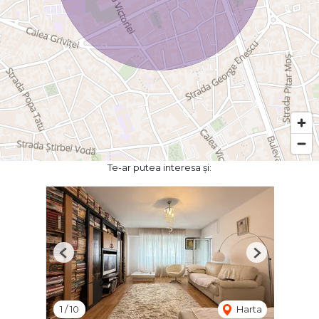
Te-ar putea interesa și:
Previous
Next
1
/
10
Harta