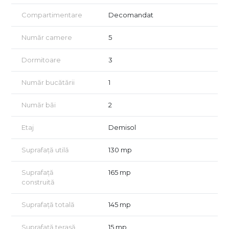
Compartimentare
Decomandat
Număr camere
5
Dormitoare
3
Număr bucătării
1
Număr băi
2
Etaj
Demisol
Suprafață utilă
130 mp
Suprafață
165 mp
construită
Suprafață totală
145 mp
Suprafață terasă
15 mp