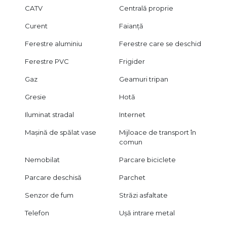
CATV
Centrală proprie
Curent
Faianță
Ferestre aluminiu
Ferestre care se deschid
Ferestre PVC
Frigider
Gaz
Geamuri tripan
Gresie
Hotă
Iluminat stradal
Internet
Mașină de spălat vase
Mijloace de transport în
comun
Nemobilat
Parcare biciclete
Parcare deschisă
Parchet
Senzor de fum
Străzi asfaltate
Telefon
Ușă intrare metal