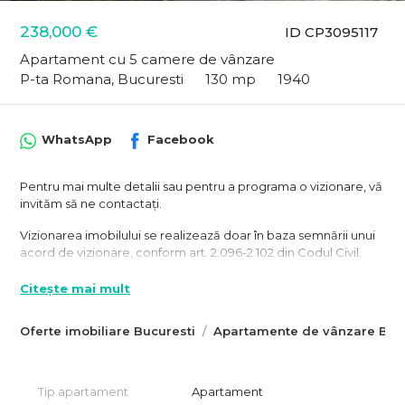
238,000 €
ID CP3095117
Apartament cu 5 camere de vânzare
P-ta Romana, Bucuresti
130 mp
1940
WhatsApp
Facebook
Pentru mai multe detalii sau pentru a programa o vizionare, vă
invităm să ne contactați.
Vizionarea imobilului se realizează doar în baza semnării unui
acord de vizionare, conform art. 2.096-2.102 din Codul Civil.
Citește mai mult
Oferte imobiliare Bucuresti
Apartamente de vânzare Bucu
Tip apartament
Apartament