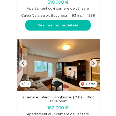
310,000 €
Apartament cu 4 camere de vânzare
Calea Calarasilor, Bucuresti
83 mp
1938
Vezi mai multe detalii
Previous
Next
1
/
10
Harta
3 camere | Parcul Moghioroș | 2 băi | Bloc
anvelopat
162,000 €
Apartament cu 3 camere de vânzare