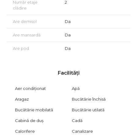
Număr etaje
2
clădire
Are demisol
Da
Are mansardă
Da
Are pod
Da
Facilități
Aer condiționat
Apă
Aragaz
Bucătărie închisă
Bucătărie mobilată
Bucătărie utilată
Cabină de duș
Cadă
Calorifere
Canalizare