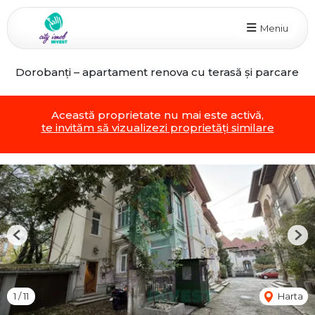
Meniu
Dorobanți – apartament renova cu terasă și parcare
Această proprietate nu mai este activă,
te invităm să vizualizezi proprietăți similare
Previous
Nex
1
/
11
Harta