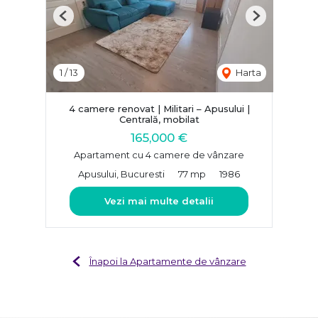
Previous
Next
1
/
13
Harta
4 camere renovat | Militari – Apusului |
Centrală, mobilat
165,000 €
Apartament cu 4 camere de vânzare
Apusului, Bucuresti
77 mp
1986
Vezi mai multe detalii
Înapoi la Apartamente de vânzare