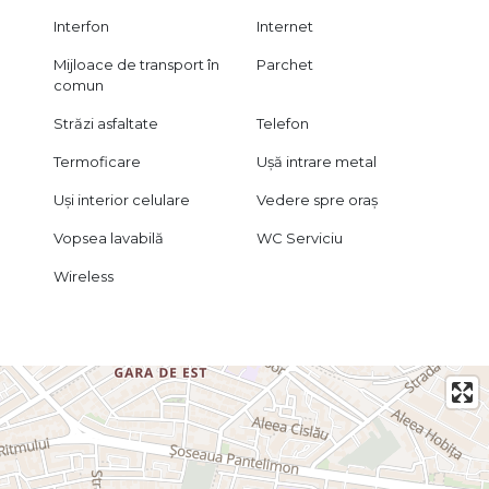
Interfon
Internet
Oferim consultanță gratuită pentru achiziția prin credit
ipotecar.
Mijloace de transport în
Parchet
comun
Certificatul energetic va fi disponibil la vânzare.
Străzi asfaltate
Telefon
Dacă îți dorești o locuință cu poveste, într-o zonă cu suflet și
liniște, această proprietate unică din Vatra Luminoasă poate
Termoficare
Ușă intrare metal
deveni noul tău acasă. Te invit să o descoperi!
Uși interior celulare
Vedere spre oraș
Vopsea lavabilă
WC Serviciu
Wireless