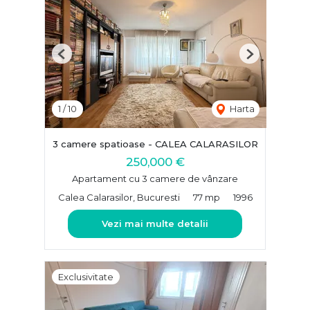
Previous
Next
1
/
10
Harta
3 camere spatioase - CALEA CALARASILOR
250,000 €
Apartament cu 3 camere de vânzare
Calea Calarasilor, Bucuresti
77 mp
1996
Vezi mai multe detalii
Exclusivitate