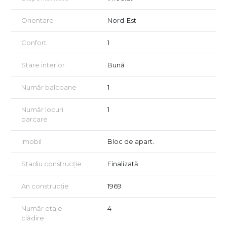
verde personal.
Orientare
Nord-Est
Boxa generoasă de 11 mp oferă flexibilitate: depozitare
sezonieră, spațiu hobby etc.
Confort
1
Structură solidă
Stare interior
Bună
Posibilitatea instalării unei centrale proprii, care oferă
independență termică și control complet asupra costurilor.
Număr balcoane
1
Vecini de foarte bună calitate, comunitate stabilă și liniștită.
Număr locuri
1
Facilități și zonă
parcare
Acces facil către mijloace de transport în comun (autobuz,
tramvai, metrou).
Imobil
Bloc de apart.
Zone verzi ample, bulevarde curate și aerisite.
Stadiu construcție
Finalizată
Proximitate pietonală față de:
An construcție
1969
Școli și licee de prestigiu din zonă — ideale pentru familii cu
copii.
Număr etaje
4
clădire
Grădinițe și after-school-uri.