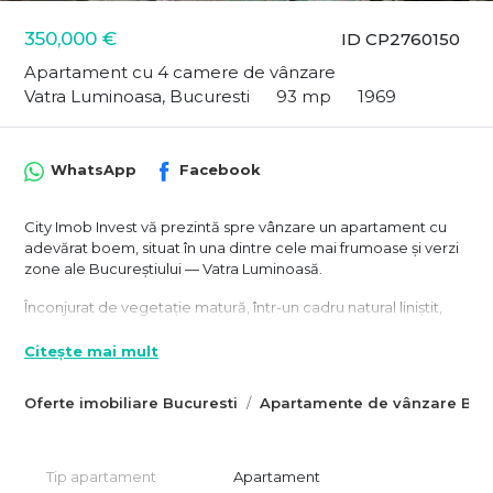
350,000 €
ID CP2760150
Apartament cu 4 camere de vânzare
Vatra Luminoasa, Bucuresti
93 mp
1969
WhatsApp
Facebook
City Imob Invest vă prezintă spre vânzare un apartament cu
adevărat boem, situat în una dintre cele mai frumoase și verzi
zone ale Bucureștiului — Vatra Luminoasă.
Înconjurat de vegetație matură, într-un cadru natural liniștit,
acest apartament nu este doar o locuință, ci o experiență.
Fiecare dimineață poate începe pe o terasă de 6 mp, cu viță
Citește mai mult
de vie, ideală pentru cafeaua preferată sau un moment de
relaxare în aer liber.
Oferte imobiliare Bucuresti
Apartamente de vânzare Bucu
Caracteristici generale
Suprafață utilă: 93 mp
Tip apartament
Apartament