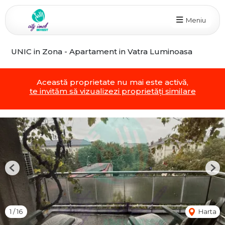
Meniu
UNIC in Zona - Apartament in Vatra Luminoasa
Această proprietate nu mai este activă,
te invităm să vizualizezi proprietăți similare
Previous
Nex
1
/
16
Harta