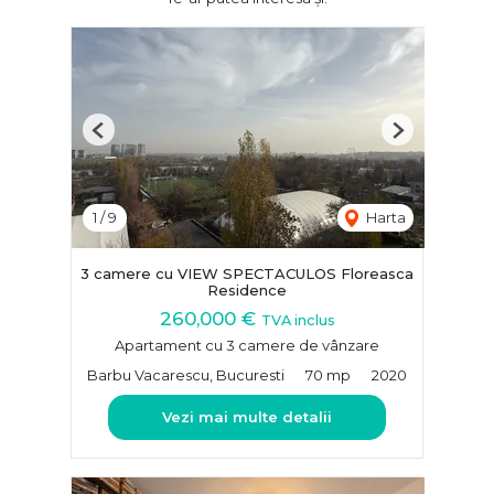
Previous
Next
1
/
9
Harta
3 camere cu VIEW SPECTACULOS Floreasca
Residence
260,000 €
TVA inclus
Apartament cu 3 camere de vânzare
Barbu Vacarescu, Bucuresti
70 mp
2020
Vezi mai multe detalii