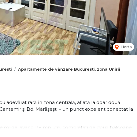
Harta
resti
Apartamente de vânzare Bucuresti, zona Unirii
 adevărat rară în zona centrală, aflată la doar două
 Cantemir și Bd. Mărășești – un punct excelent conectat la
ce solide, având 118 mp utili, completati de două balcoane
 și luminoase și compartimentarea amplă aduc acel farmec