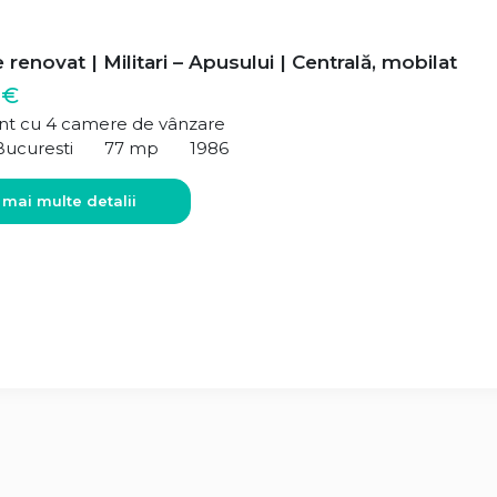
renovat | Militari – Apusului | Centrală, mobilat
 €
t cu 4 camere de vânzare
Bucuresti
77 mp
1986
 mai multe detalii