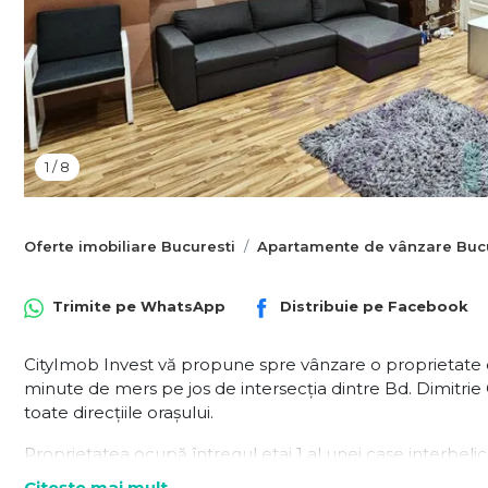
1
/
8
Oferte imobiliare Bucuresti
Apartamente de vânzare Bucu
Trimite pe
WhatsApp
Distribuie pe
Facebook
CityImob Invest vă propune spre vânzare o proprietate cu
minute de mers pe jos de intersecția dintre Bd. Dimitrie
toate direcțiile orașului.
Proprietatea ocupă întregul etaj 1 al unei case interbeli
de 7 mp și 3 mp. Suprafața generoasă, camerele înalte
Citește mai mult