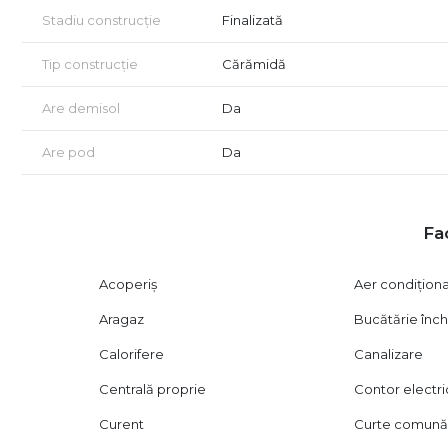
– conexiune facilă către toate zonele centrale și sudice a
Stadiu construcție
Finalizată
O proprietate cu personalitate, potențial și spațiu din belș
Tip construcție
Cărămidă
arhitectură interbelică și o adresă ultracentrală în conti
Are demisol
Da
Pentru detalii suplimentare sau pentru programarea unei v
Are pod
Da
Oferim consultanță GRATUITĂ pentru achiziții prin credit
Certificatul energetic va fi disponibil la vânzare.
Vizionarea imobilului se face doar în baza semnării unui a
Fac
Acoperiș
Aer condițion
Aragaz
Bucătărie înch
Calorifere
Canalizare
Centrală proprie
Contor electri
Curent
Curte comun