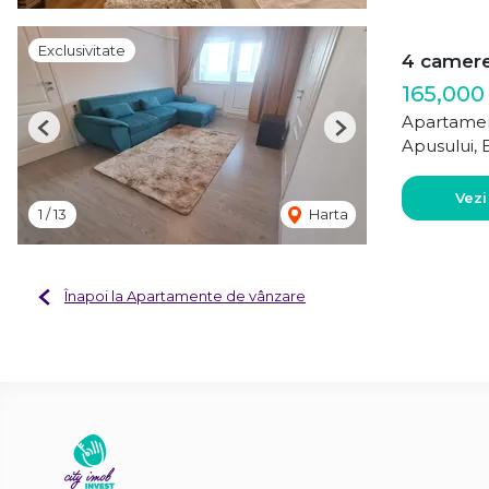
Exclusivitate
4 camere 
165,000
Apartamen
Previous
Next
Apusului, 
Vezi
1
/
13
Harta
Înapoi la Apartamente de vânzare