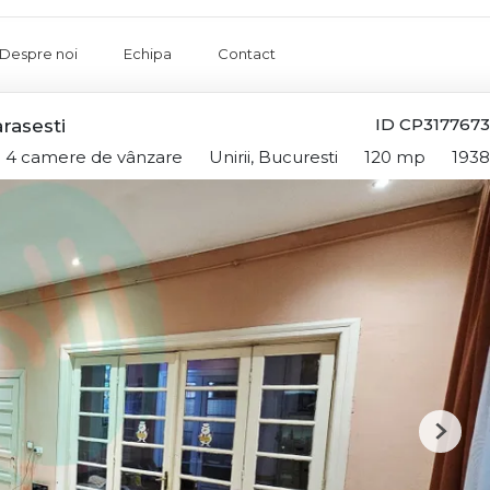
Despre noi
Echipa
Contact
ID CP3177673
rasesti
 4 camere de vânzare
Unirii, Bucuresti
120 mp
1938
Next