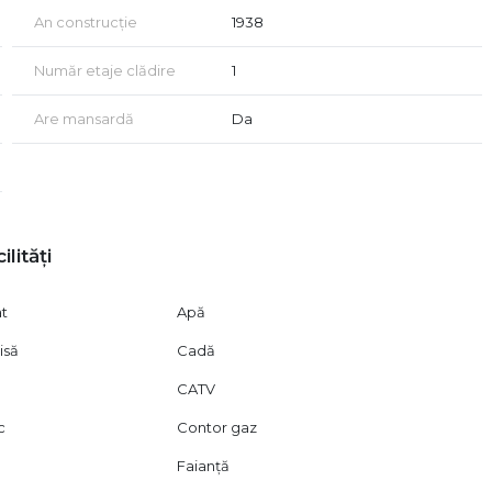
le orașului
An construcție
1938
ug, ideală pentru cei care își doresc flexibilitate,
Număr etaje clădire
1
nuă apreciere.
Are mansardă
Da
izionări, vă stăm la dispoziție!
 ipotecar.
cord de vizionare conform art. 2.096-2.102 din Codul Civil.
ilități
at
Apă
isă
Cadă
CATV
c
Contor gaz
ă
Faianță