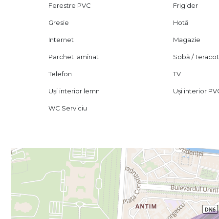
Ferestre PVC
Frigider
Gresie
Hotă
Internet
Magazie
Parchet laminat
Sobă / Teraco
Telefon
TV
Uși interior lemn
Uși interior P
WC Serviciu