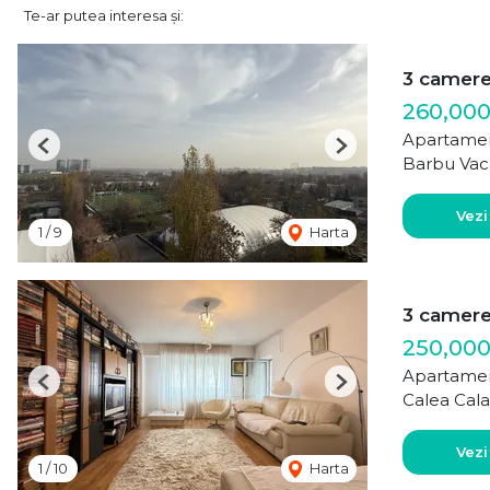
Te-ar putea interesa și:
3 camer
260,00
Apartamen
Previous
Next
Barbu Vac
Vezi
1
/
9
Harta
3 camer
250,000
Apartamen
Previous
Next
Calea Cala
Vezi
1
/
10
Harta