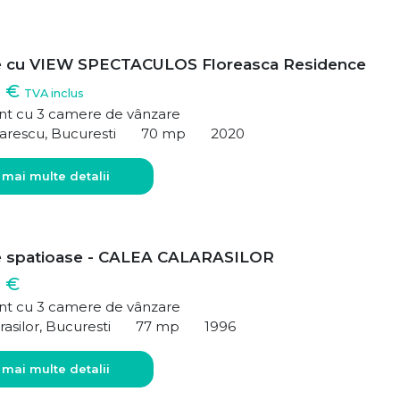
e cu VIEW SPECTACULOS Floreasca Residence
0 €
TVA inclus
t cu 3 camere de vânzare
arescu, Bucuresti
70 mp
2020
 mai multe detalii
e spatioase - CALEA CALARASILOR
 €
t cu 3 camere de vânzare
rasilor, Bucuresti
77 mp
1996
 mai multe detalii