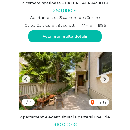
3 camere spatioase - CALEA CALARASILOR
250,000 €
Apartament cu 3 camere de vânzare
Calea Calarasilor, Bucuresti
77 mp
1996
Vezi mai multe detalii
Previous
Next
1
/
14
Harta
Apartament elegant situat la parterul unei vile
310,000 €