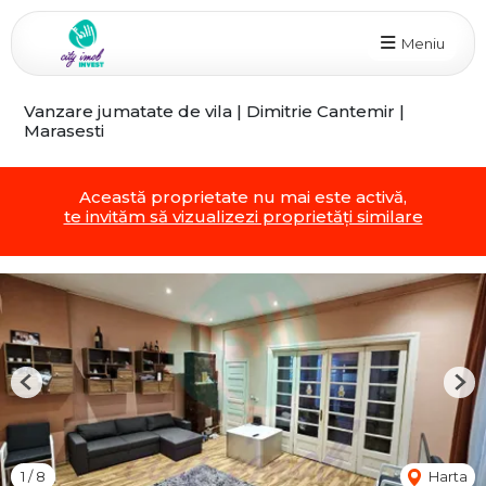
Meniu
Vanzare jumatate de vila | Dimitrie Cantemir |
Marasesti
Această proprietate nu mai este activă,
te invităm să vizualizezi proprietăți similare
Previous
Nex
1
/
8
Harta