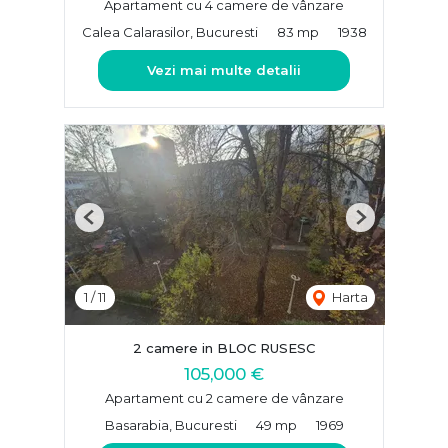
Apartament cu 4 camere de vânzare
Calea Calarasilor, Bucuresti
83 mp
1938
Vezi mai multe detalii
Previous
Next
1
/
11
Harta
2 camere in BLOC RUSESC
105,000 €
Apartament cu 2 camere de vânzare
Basarabia, Bucuresti
49 mp
1969