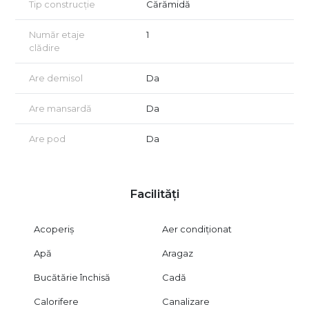
Tip construcție
Cărămidă
Număr etaje
1
clădire
Are demisol
Da
Are mansardă
Da
Are pod
Da
Facilități
Acoperiș
Aer condiționat
Apă
Aragaz
Bucătărie închisă
Cadă
Calorifere
Canalizare