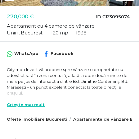
270,000 €
ID CP3095074
Apartament cu 4 camere de vânzare
Unirii, Bucuresti
120 mp
1938
WhatsApp
Facebook
CityImob Invest vă propune spre vânzare o proprietate cu
adevărat rară în zona centrală, aflată la doar două minute de
mers pe jos de intersecția dintre Bd. Dimitrie Cantemir și Bd.
Mărășești – un punct excelent conectat la toate direcțiile
orașului.
Proprietatea ocupă întregul etaj 1 al unei case interbelice
Citește mai mult
solide, având 118 mp utili, completati de două balcoane de 7
mp și 3 mp. Suprafața generoasă, camerele înalte și luminoase
Oferte imobiliare Bucuresti
Apartamente de vânzare Bucu
și compartimentarea amplă aduc acel farmec specific anilor
’30, extrem de căutat în zona centrală.
Spațiul permite numeroase scenarii de utilizare: locuință