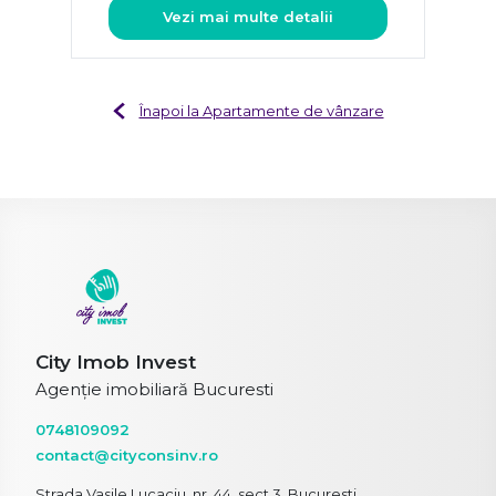
Vezi mai multe detalii
Înapoi la Apartamente de vânzare
City Imob Invest
Agenție imobiliară Bucuresti
0748109092
contact@cityconsinv.ro
Strada Vasile Lucaciu, nr. 44, sect 3, Bucuresti