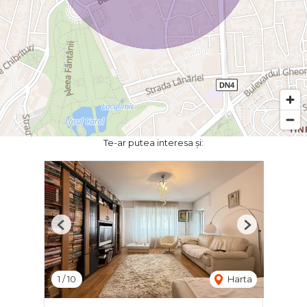
Te-ar putea interesa și:
Previous
Next
1
/
10
Harta