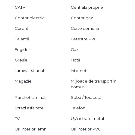
CATV
Centrală proprie
Contor electric
Contor gaz
Curent
Curte comună
Faianță
Ferestre PVC
Frigider
Gaz
Gresie
Hotă
Iluminat stradal
Internet
Magazie
Mijloace de transport în
comun
Parchet laminat
Sobă / Teracotă
Străzi asfaltate
Telefon
TV
Ușă intrare metal
Uși interior lemn
Uși interior PVC