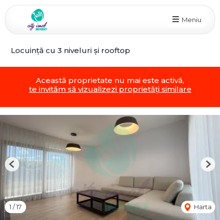
Meniu
Locuință cu 3 niveluri și rooftop
Această proprietate nu mai este activă,
te invităm să vizualizezi proprietăți similare
Previous
Nex
1
/
17
Harta