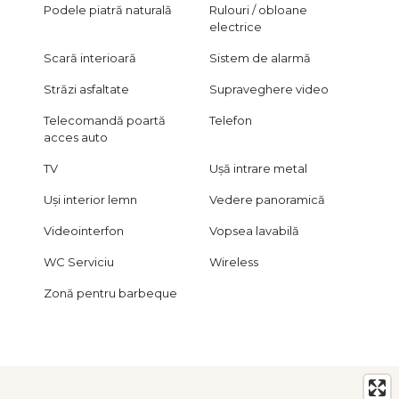
Podele piatră naturală
Rulouri / obloane
electrice
Scară interioară
Sistem de alarmă
Străzi asfaltate
Supraveghere video
Telecomandă poartă
Telefon
acces auto
TV
Ușă intrare metal
Uși interior lemn
Vedere panoramică
Videointerfon
Vopsea lavabilă
WC Serviciu
Wireless
Zonă pentru barbeque