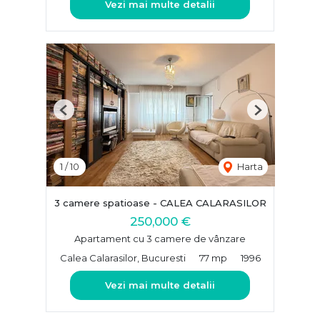
Vezi mai multe detalii
Previous
Next
1
/
10
Harta
3 camere spatioase - CALEA CALARASILOR
250,000 €
Apartament cu 3 camere de vânzare
Calea Calarasilor, Bucuresti
77 mp
1996
Vezi mai multe detalii