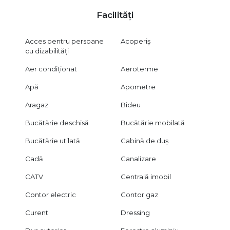
Facilități
Acces pentru persoane
Acoperiș
cu dizabilități
Aer condiționat
Aeroterme
Apă
Apometre
Aragaz
Bideu
Bucătărie deschisă
Bucătărie mobilată
Bucătărie utilată
Cabină de duș
Cadă
Canalizare
CATV
Centrală imobil
Contor electric
Contor gaz
Curent
Dressing