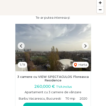
Te-ar putea interesa și:
Previous
Next
1
/
9
Harta
3 camere cu VIEW SPECTACULOS Floreasca
Residence
260,000 €
TVA inclus
Apartament cu 3 camere de vânzare
Barbu Vacarescu, Bucuresti
70 mp
2020