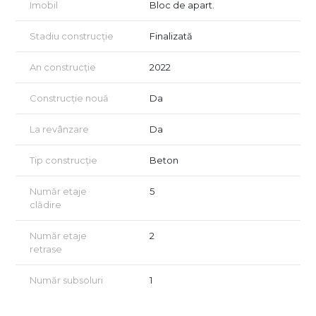
Imobil
Bloc de apart.
energetic va fi disponibil la vânzare.
Stadiu construcție
Finalizată
An construcție
2022
Construcție nouă
Da
La revânzare
Da
Tip construcție
Beton
Număr etaje
5
clădire
Număr etaje
2
retrase
Număr subsoluri
1