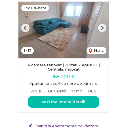
Exclusivitate
Previous
Next
1
/
13
Harta
4 camere renovat | Militari – Apusului |
Centrală, mobilat
165,000 €
Apartament cu 4 camere de vânzare
Apusului, Bucuresti
77 mp
1986
Vezi mai multe detalii
Înapoi la Apartamente de vânzare