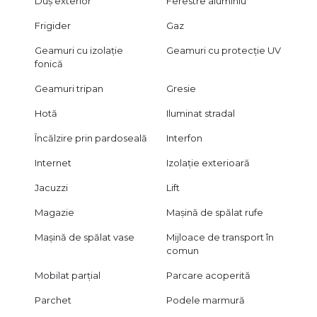
Duș exterior
Ferestre aluminiu
Frigider
Gaz
Geamuri cu izolație
Geamuri cu protecție UV
fonică
Geamuri tripan
Gresie
Hotă
Iluminat stradal
Încălzire prin pardoseală
Interfon
Internet
Izolație exterioară
Jacuzzi
Lift
Magazie
Mașină de spălat rufe
Mașină de spălat vase
Mijloace de transport în
comun
Mobilat parțial
Parcare acoperită
Parchet
Podele marmură