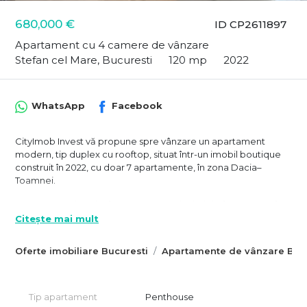
680,000 €
ID CP2611897
Apartament cu 4 camere de vânzare
Stefan cel Mare, Bucuresti
120 mp
2022
WhatsApp
Facebook
CityImob Invest vă propune spre vânzare un apartament
modern, tip duplex cu rooftop, situat într-un imobil boutique
construit în 2022, cu doar 7 apartamente, în zona Dacia–
Toamnei.
Apartamentul se desfășoară pe trei niveluri și oferă o suprafață
utilă de 120 mp, completată de 90 mp de terase atent
Citește mai mult
amenajate. Compartimentarea este echilibrată, cu spații
generoase și bine gândite.
Oferte imobiliare Bucuresti
Apartamente de vânzare Bucu
Etajul 3 este zona de noapte, unde se află dormitorul
matrimonial cu dressing și baie proprie, un balcon privat, o
terasă de 18 mp și încă două dormitoare deservite de o baie
Tip apartament
Penthouse
secundară.