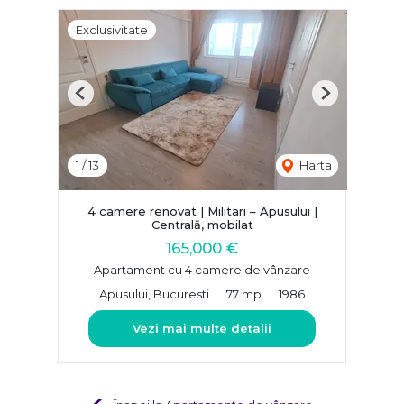
Exclusivitate
Previous
Next
1
/
13
Harta
4 camere renovat | Militari – Apusului |
Centrală, mobilat
165,000 €
Apartament cu 4 camere de vânzare
Apusului, Bucuresti
77 mp
1986
Vezi mai multe detalii