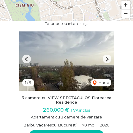
Te-ar putea interesa și:
Previous
Next
1
/
9
Harta
3 camere cu VIEW SPECTACULOS Floreasca
Residence
260,000 €
TVA inclus
Apartament cu 3 camere de vânzare
Barbu Vacarescu, Bucuresti
70 mp
2020