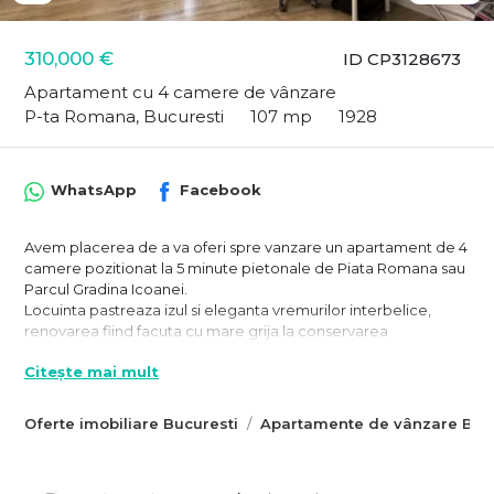
310,000 €
ID CP3128673
Apartament cu 4 camere de vânzare
P-ta Romana, Bucuresti
107 mp
1928
WhatsApp
Facebook
Avem placerea de a va oferi spre vanzare un apartament de 4
camere pozitionat la 5 minute pietonale de Piata Romana sau
Parcul Gradina Icoanei.
Locuinta pastreaza izul si eleganta vremurilor interbelice,
renovarea fiind facuta cu mare grija la conservarea
elementelor originale si, acolo unde a fost posibil, acestea au
Citește mai mult
fost restaurate. Proprietatea fost renovata de la caramida si a
inclus inlocuirea instalatiilor electrice, sanitare si termice,
precum si reconditionarea tamplăriei si actualizarea
Oferte imobiliare Bucuresti
Apartamente de vânzare Bucu
finisajelor.
Cu o suprafata utila de 108 mp, la care se adauga o boxa de 4
mp, este formata din 4 camere cu suprafete intre 16 si 23 mp,