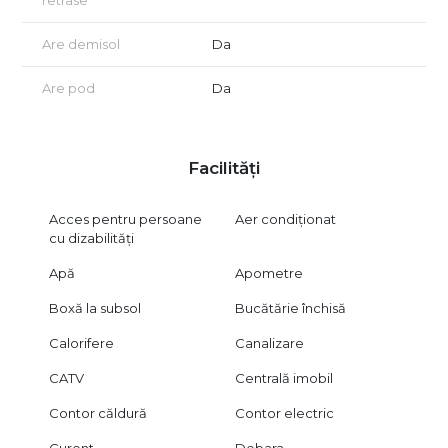
retrase
Are demisol
Da
Are pod
Da
Facilități
Acces pentru persoane
Aer condiționat
cu dizabilități
Apă
Apometre
Boxă la subsol
Bucătărie închisă
Calorifere
Canalizare
CATV
Centrală imobil
Contor căldură
Contor electric