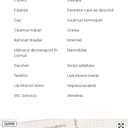
Curent
Debara
Faianță
Ferestre care se deschid
Gaz
Geamuri termopan
Geamuri tripan
Gresie
Iluminat stradal
Internet
Mijloace de transport în
Nemobilat
comun
Parchet
Străzi asfaltate
Telefon
Ușă intrare metal
Uși interior lemn
Vopsea lavabilă
WC Serviciu
Wireless