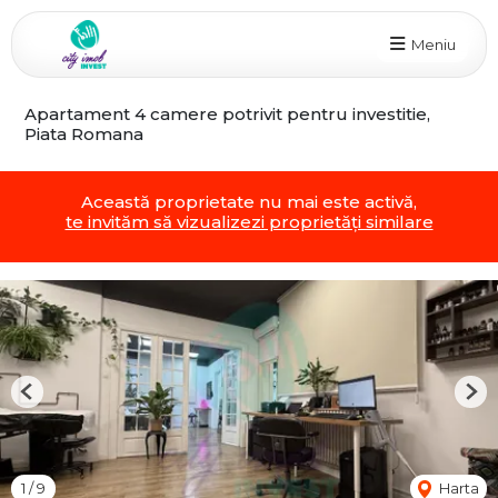
Meniu
Apartament 4 camere potrivit pentru investitie,
Piata Romana
Această proprietate nu mai este activă,
te invităm să vizualizezi proprietăți similare
Previous
Nex
1
/
9
Harta