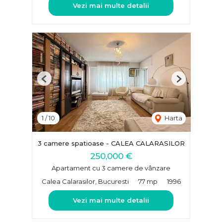
Vezi mai multe detalii
Previous
Next
1
/
10
Harta
3 camere spatioase - CALEA CALARASILOR
250,000 €
Apartament cu 3 camere de vânzare
Calea Calarasilor, Bucuresti
77 mp
1996
Vezi mai multe detalii