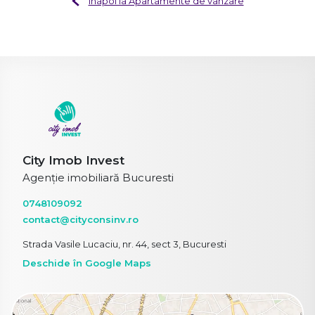
Înapoi la Apartamente de vânzare
City Imob Invest
Agenție imobiliară Bucuresti
0748109092
contact@cityconsinv.ro
Strada Vasile Lucaciu, nr. 44, sect 3, Bucuresti
Deschide în Google Maps