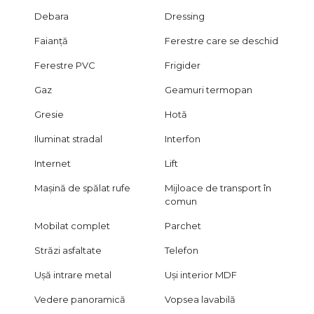
Debara
Dressing
Faianță
Ferestre care se deschid
Ferestre PVC
Frigider
Gaz
Geamuri termopan
Gresie
Hotă
Iluminat stradal
Interfon
Internet
Lift
Mașină de spălat rufe
Mijloace de transport în
comun
Mobilat complet
Parchet
Străzi asfaltate
Telefon
Ușă intrare metal
Uși interior MDF
Vedere panoramică
Vopsea lavabilă