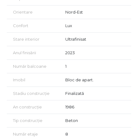
Vizionarea imobilului se realizează doar în baza semnării unui
Orientare
Nord-Est
acord de vizionare, conform art. 2.096-2.102 din Codul Civil.
Confort
Lux
Stare interior
Ultrafinisat
Anul finisării
2023
Număr balcoane
1
Imobil
Bloc de apart.
Stadiu construcție
Finalizată
An construcție
1986
Tip construcție
Beton
Număr etaje
8