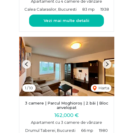
Apartament cu 4 camere de vânzare
Calea Calarasilor, Bucuresti
83 mp
1938
Vezi mai multe detalii
Previous
Next
1
/
10
Harta
3 camere | Parcul Moghioroș | 2 băi | Bloc
anvelopat
162,000 €
Apartament cu 3 camere de vânzare
Drumul Taberei, Bucuresti
66 mp
1980