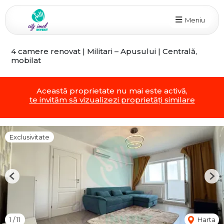
Meniu
4 camere renovat | Militari – Apusului | Centrală,
mobilat
Această proprietate nu mai este activă,
te invităm să vizualizezi proprietăți similare
Exclusivitate
Previous
Nex
1
/
11
Harta