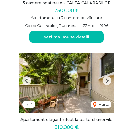
3 camere spatioase - CALEA CALARASILOR
250,000 €
Apartament cu 3 camere de vânzare
Calea Calarasilor, Bucuresti
77 mp
1996
Vezi mai multe detalii
Previous
Next
1
/
14
Harta
Apartament elegant situat la parterul unei vile
310,000 €