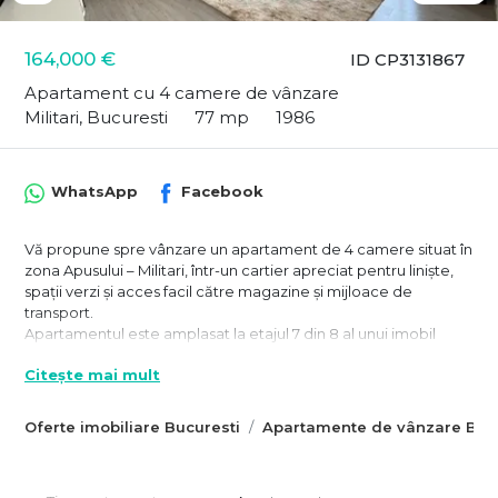
164,000 €
ID CP3131867
Apartament cu 4 camere de vânzare
Militari, Bucuresti
77 mp
1986
WhatsApp
Facebook
Vă propune spre vânzare un apartament de 4 camere situat în
zona Apusului – Militari, într-un cartier apreciat pentru liniște,
spații verzi și acces facil către magazine și mijloace de
transport.
Apartamentul este amplasat la etajul 7 din 8 al unui imobil
construit în 1986 și se bucură de vedere deschisă, multă lumină
Citește mai mult
naturală și un ambient plăcut. Locuința are o suprafață utilă de
aproximativ 77 mp, la care se adaugă balconul închis, oferind
spațiu suplimentar pentru depozitare sau relaxare.
Oferte imobiliare Bucuresti
Apartamente de vânzare Bucu
A fost renovat integral în urmă cu aproximativ 4 ani, cu atenție
la detalii și materiale alese pentru uz propriu. Instalațiile
electrice și sanitare au fost schimbate complet, iar