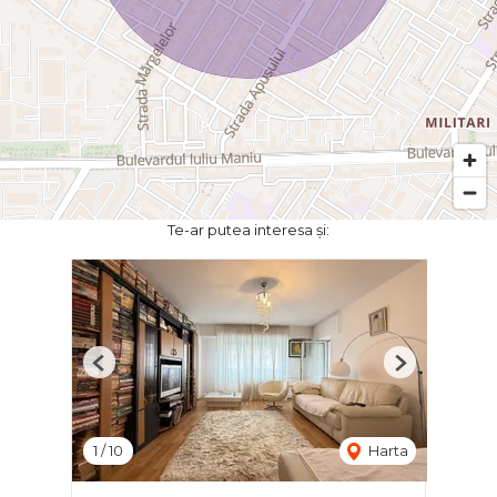
Te-ar putea interesa și:
Previous
Next
1
/
10
Harta