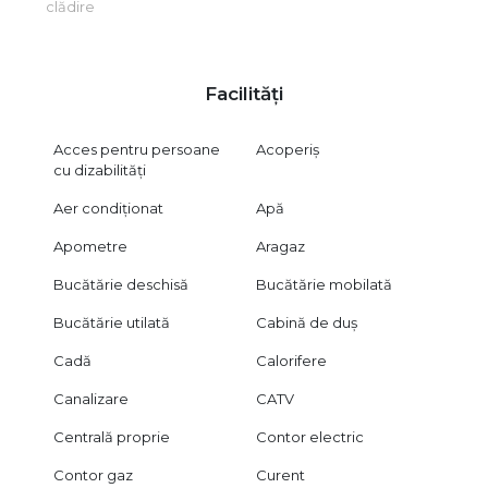
clădire
Facilități
Acces pentru persoane
Acoperiș
cu dizabilități
Aer condiționat
Apă
Apometre
Aragaz
Bucătărie deschisă
Bucătărie mobilată
Bucătărie utilată
Cabină de duș
Cadă
Calorifere
Canalizare
CATV
Centrală proprie
Contor electric
Contor gaz
Curent