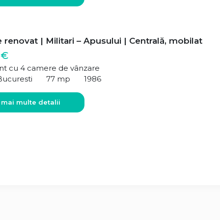
renovat | Militari – Apusului | Centrală, mobilat
 €
t cu 4 camere de vânzare
Bucuresti
77 mp
1986
 mai multe detalii