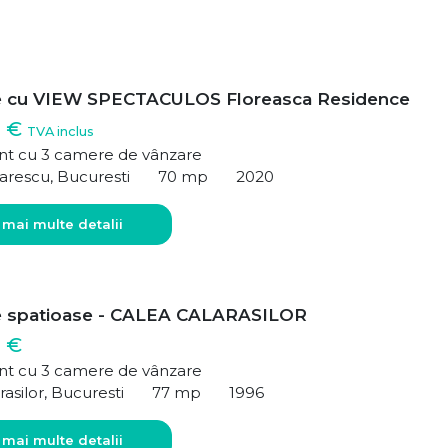
e cu VIEW SPECTACULOS Floreasca Residence
0 €
TVA inclus
t cu 3 camere de vânzare
arescu, Bucuresti
70 mp
2020
 mai multe detalii
e spatioase - CALEA CALARASILOR
 €
t cu 3 camere de vânzare
rasilor, Bucuresti
77 mp
1996
 mai multe detalii