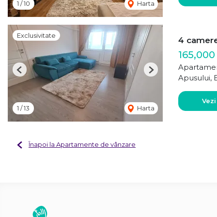
1
/
10
Harta
Exclusivitate
4 camere 
165,000
Apartamen
Previous
Next
Apusului, 
Vezi
1
/
13
Harta
Înapoi la Apartamente de vânzare