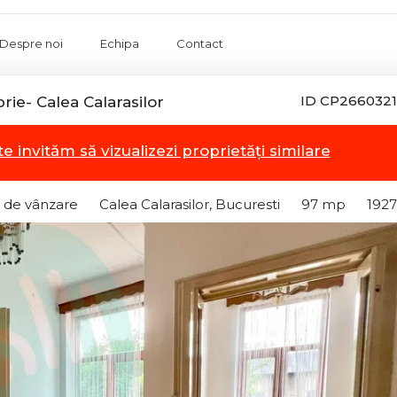
Despre noi
Echipa
Contact
ID CP2660321
rie- Calea Calarasilor
te invităm să vizualizezi proprietăți similare
 de vânzare
Calea Calarasilor, Bucuresti
97 mp
1927