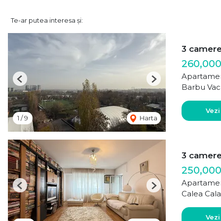
Te-ar putea interesa și:
3 camer
260,00
Apartamen
Previous
Next
Barbu Vac
Vezi
1
/
9
Harta
3 camer
250,000
Apartamen
Previous
Next
Calea Cala
Vezi