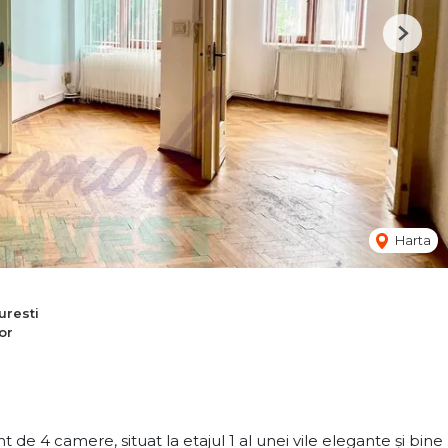
Next
Harta
resti
or
e 4 camere, situat la etajul 1 al unei vile elegante și bine