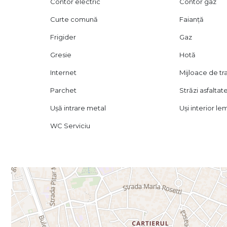
Contor electric
Contor gaz
Curte comună
Faianță
Frigider
Gaz
Gresie
Hotă
Internet
Mijloace de t
Parchet
Străzi asfaltat
Ușă intrare metal
Uși interior le
WC Serviciu