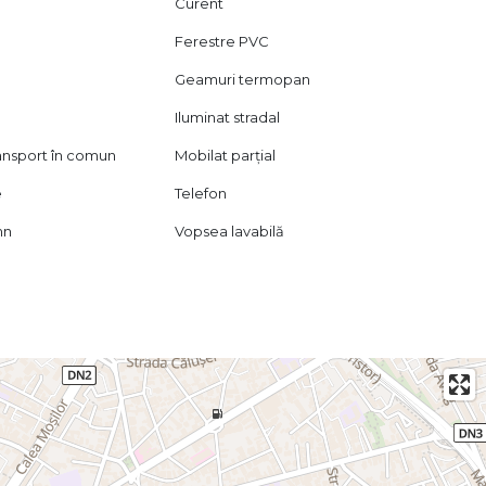
Curent
Ferestre PVC
Geamuri termopan
Iluminat stradal
ransport în comun
Mobilat parțial
e
Telefon
mn
Vopsea lavabilă