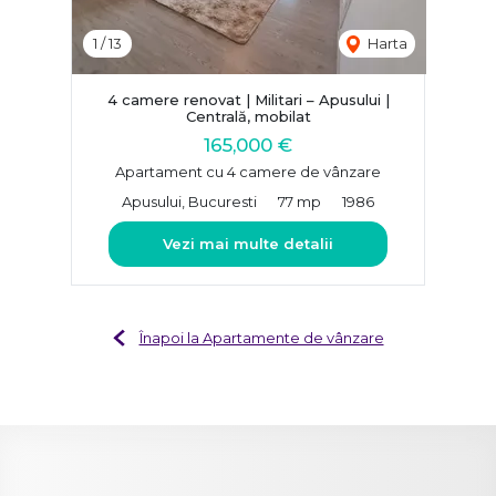
1
/
13
Harta
4 camere renovat | Militari – Apusului |
Centrală, mobilat
165,000 €
Apartament cu 4 camere de vânzare
Apusului, Bucuresti
77 mp
1986
Vezi mai multe detalii
Înapoi la Apartamente de vânzare