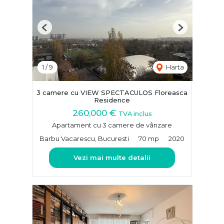
Previous
Next
1
/
9
Harta
3 camere cu VIEW SPECTACULOS Floreasca
Residence
260,000 €
TVA inclus
Apartament cu 3 camere de vânzare
Barbu Vacarescu, Bucuresti
70 mp
2020
Vezi mai multe detalii