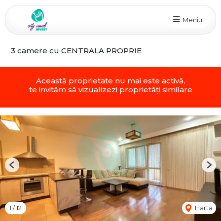
Meniu
3 camere cu CENTRALA PROPRIE
Această proprietate nu mai este activă,
te invităm să vizualizezi proprietăți similare
Previous
Nex
1
/
12
Harta