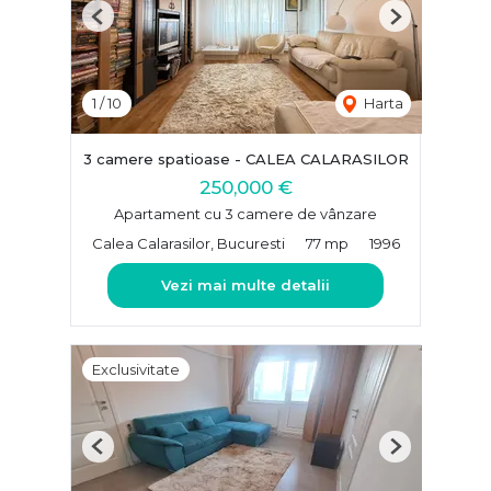
Previous
Next
1
/
10
Harta
3 camere spatioase - CALEA CALARASILOR
250,000 €
Apartament cu 3 camere de vânzare
Calea Calarasilor, Bucuresti
77 mp
1996
Vezi mai multe detalii
Exclusivitate
Previous
Next