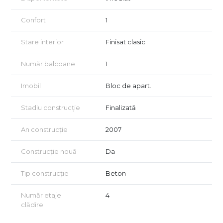
Accesul rapid la metrou, proximitatea față de universități și
Confort
1
hub-uri de business, dar și caracterul retras al străzii creează un
echilibru rar între funcționalitate urbană și confort zilnic.
Stare interior
Finisat clasic
Este genul de apartament care nu impresionează prin finisaje,
ci prin potențial, poziție și flexibilitate.
Număr balcoane
1
Vizionarea imobilului se face doar în baza unui acord de
Imobil
Bloc de apart.
vizionare, conform articolelor 2096–2102 din Codul Civil.
Certificatul energetic va fi disponibil la momentul vânzării și
Stadiu construcție
Finalizată
oferim consultanță gratuită pentru clienții care accesează
credit ipotecar.
An construcție
2007
CITY IMOB INVEST – alegem proprietăți cu logică, nu doar cu
Construcție nouă
Da
poveste.
Tip construcție
Beton
Număr etaje
4
clădire