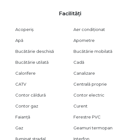
Facilități
Acoperiș
Aer condiționat
Apă
Apometre
Bucătărie deschisă
Bucătărie mobilată
Bucătărie utilată
Cadă
Calorifere
Canalizare
CATV
Centrală proprie
Contor căldură
Contor electric
Contor gaz
Curent
Faianță
Ferestre PVC
Gaz
Geamuri termopan
Iluminat stradal
Interfon