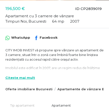
196,500 €
ID CP2839019
Apartament cu 3 camere de vânzare
Timpuri Noi, Bucuresti
64 mp
2007
WhatsApp
Facebook
CITY IMOB INVEST vă propune spre vânzare un apartament de
3 camere, situat într-o zonă care îmbină foarte bine liniștea
rezidențială cu accesul rapid către orașul activ.
Imobilul este edificat în 2007, are un regim redus de înălțime
P+4, iar apartamentul se află la penultimul etaj, într-o clădire
intimă, cu doar 10 apartamente în total. Poziționarea pe o
Citește mai mult
străduță retrasă îl ferește de zgomotul intens al traficului, iar
stația de metrou Timpuri Noi se află la aproximativ 7-8 minute
Oferte imobiliare Bucuresti
Apartamente de vânzare Bucu
de mers pe jos.
Apartamentul are o suprafață utilă de 64 mp, la care se
adaugă un balcon de 7,14 mp, și este format din:
Tip apartament
Apartament