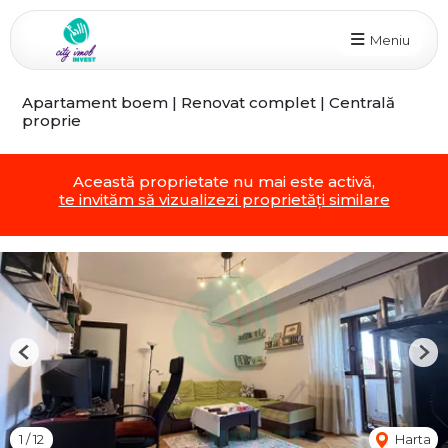
Meniu
Apartament boem | Renovat complet | Centrală
proprie
Această proprietate nu mai este activă,
te invităm să vizualizezi proprietăți similare
Previous
Nex
1
/
12
Harta