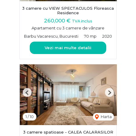
3 camere cu VIEW SPECTACULOS Floreasca
Residence
260,000 €
TVA inclus
Apartament cu 3 camere de vânzare
Barbu Vacarescu, Bucuresti
70 mp
2020
Vezi mai multe detalii
Previous
Next
1
/
10
Harta
3 camere spatioase - CALEA CALARASILOR