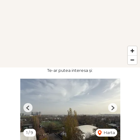
Te-ar putea interesa și:
Previous
Next
1
/
9
Harta