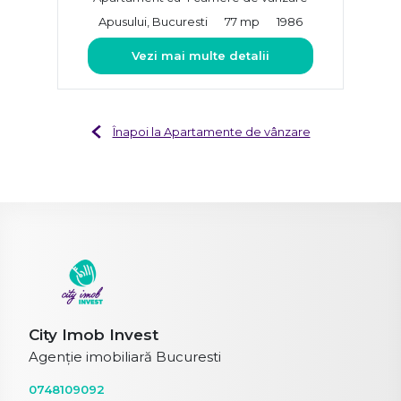
Apusului, Bucuresti
77 mp
1986
Vezi mai multe detalii
Înapoi la Apartamente de vânzare
City Imob Invest
Agenție imobiliară Bucuresti
0748109092