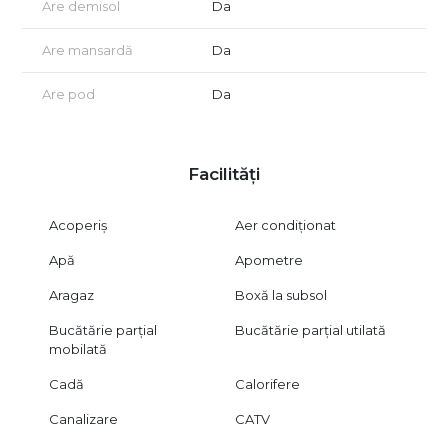
Are demisol
Da
Are mansardă
Da
Are pod
Da
Facilități
Acoperiș
Aer condiționat
Apă
Apometre
Aragaz
Boxă la subsol
Bucătărie parțial
Bucătărie parțial utilată
mobilată
Cadă
Calorifere
Canalizare
CATV