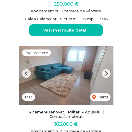
250,000 €
Apartament cu 3 camere de vânzare
Calea Calarasilor, Bucuresti
77 mp
1996
Vezi mai multe detalii
Exclusivitate
Previous
Next
1
/
13
Harta
4 camere renovat | Militari – Apusului |
Centrală, mobilat
165,000 €
Apartament cu 4 camere de vânzare