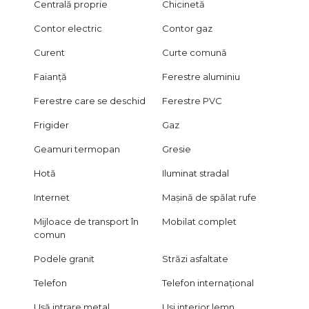
Centrală proprie
Chicinetă
Contor electric
Contor gaz
Curent
Curte comună
Faianță
Ferestre aluminiu
Ferestre care se deschid
Ferestre PVC
Frigider
Gaz
Geamuri termopan
Gresie
Hotă
Iluminat stradal
Internet
Mașină de spălat rufe
Mijloace de transport în
Mobilat complet
comun
Podele granit
Străzi asfaltate
Telefon
Telefon internațional
Ușă intrare metal
Uși interior lemn