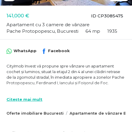
141,000 €
ID CP3085475
Apartament cu 3 camere de vânzare
Pache Protopopescu, Bucuresti
64 mp
1935
WhatsApp
Facebook
CityImob Invest vă propune spre vânzare un apartament
cochet și luminos, situat la etajul 2 din 4 al unei clădiri retrase
de la zgomotul stradal, în imediata apropiere a zonelor Pache
Protopopescu, Ferdinand I, Iancului și Foișorul de Foc.
Poziționat în partea din spate a unei curți cu doar două
construcții, apartamentul beneficiază de multă liniște,
Citește mai mult
verdeață și intimitate, oferind o atmosferă rar întâlnită atât de
aproape de centrul orașului.
Oferte imobiliare Bucuresti
Apartamente de vânzare Bucu
Locuința are o compartimentare eficientă și o suprafață utilă
de aproximativ 62 mp, la care se adaugă un balcon închis de
aproximativ 2 mp. Spațiile vitrate generoase și orientarea