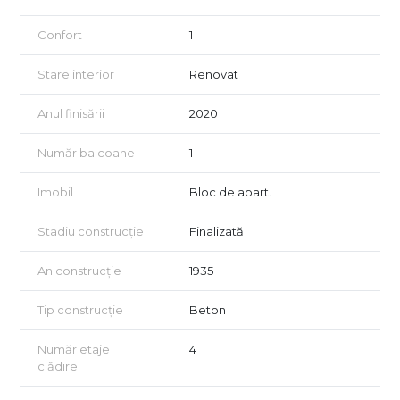
O proprietate cu atmosferă caldă și autentică, ideală pentru
cei care caută liniște, lumină și caracter într-o zonă centrală a
Confort
1
orașului.
Doriți să o descoperiți? Vă invităm la o vizionare!
Stare interior
Renovat
Pentru detalii suplimentare sau pentru a programa o vizionare,
nu ezitați să ne contactați.
Anul finisării
2020
Oferim consultanță GRATUITĂ pentru achiziții prin credit
ipotecar!
Număr balcoane
1
Vizionarea se face doar în baza semnării unui acord de
vizionare conform art. 2.096–2.102 din Codul Civil.
Imobil
Bloc de apart.
Stadiu construcție
Finalizată
An construcție
1935
Tip construcție
Beton
Număr etaje
4
clădire