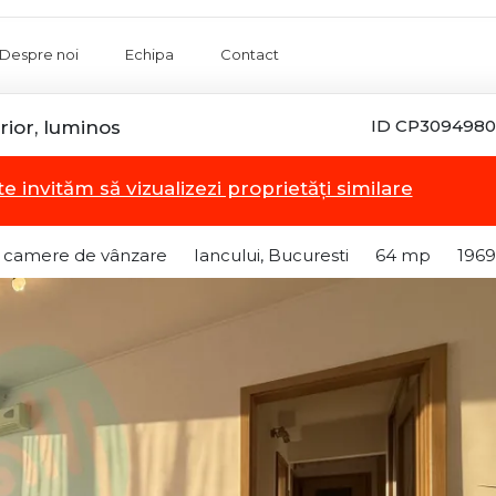
Despre noi
Echipa
Contact
ID CP3094980
rior, luminos
te invităm să vizualizezi proprietăți similare
 camere de vânzare
Iancului, Bucuresti
64 mp
1969