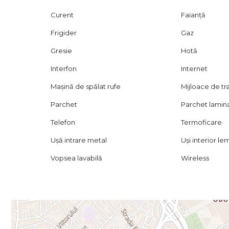
Curent
Faianță
Frigider
Gaz
Gresie
Hotă
Interfon
Internet
Mașină de spălat rufe
Mijloace de t
Parchet
Parchet lamin
Telefon
Termoficare
Ușă intrare metal
Uși interior le
Vopsea lavabilă
Wireless