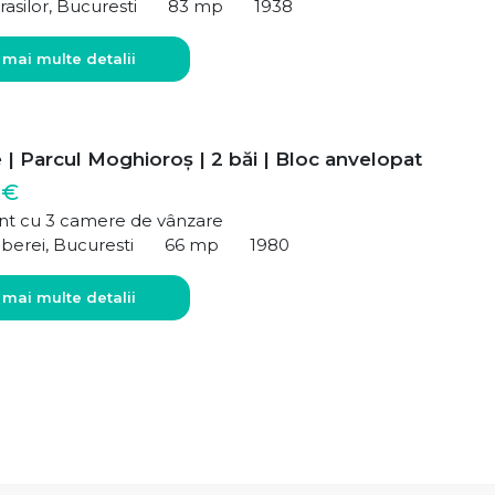
rasilor, Bucuresti
83 mp
1938
 mai multe detalii
| Parcul Moghioroș | 2 băi | Bloc anvelopat
 €
t cu 3 camere de vânzare
berei, Bucuresti
66 mp
1980
 mai multe detalii