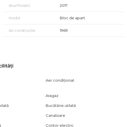
Anul finisării
2017
 ipotecar!
Imobil
Bloc de apart.
 unui acord de vizionare, conform art. 2.096-2.102 din Codul
An construcție
1969
ilități
Aer condiționat
Aragaz
ilată
Bucătărie utilată
Canalizare
ă
Contor electric