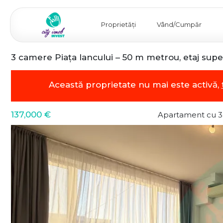
Proprietăți
Vând/Cumpăr
3 camere Piața Iancului – 50 m metrou, etaj supe
Această proprietate nu mai este activă,
137,000 €
Apartament cu 3