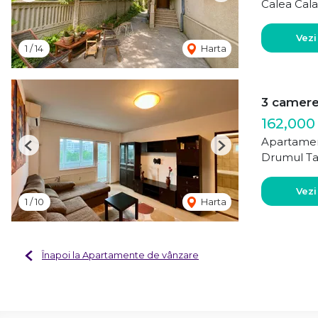
Calea Cala
Vezi
1
/
14
Harta
3 camere 
162,000
Apartamen
Previous
Next
Drumul Ta
Vezi
1
/
10
Harta
Înapoi la Apartamente de vânzare