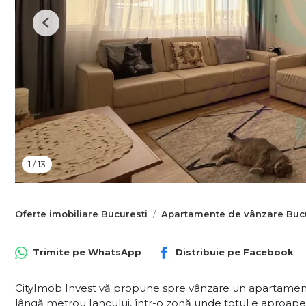
Previous
1
/
13
Oferte imobiliare Bucuresti
Apartamente de vânzare Bucu
Trimite pe
WhatsApp
Distribuie pe
Facebook
CityImob Invest vă propune spre vânzare un apartament 
lângă metrou Iancului, într-o zonă unde totul e aproape