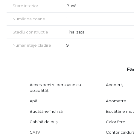
Stare interior
Bună
Oferim consultanță GRATUITĂ pentru achiziții prin credit
Certificatul energetic va fi disponibil la vânzare.
Număr balcoane
1
Vizionarea imobilului se realizează doar în baza semnării
Stadiu construcție
Finalizată
Civil.
Număr etaje clădire
9
Fac
Acces pentru persoane cu
Acoperiș
dizabilități
Apă
Apometre
Bucătărie închisă
Bucătărie mob
Cabină de duș
Calorifere
CATV
Contor căldur