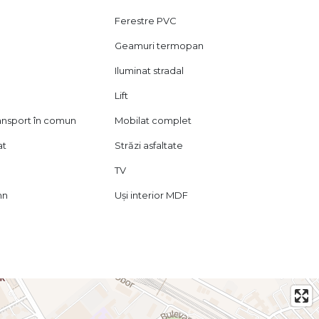
Ferestre PVC
Geamuri termopan
Iluminat stradal
Lift
ransport în comun
Mobilat complet
at
Străzi asfaltate
TV
mn
Uși interior MDF