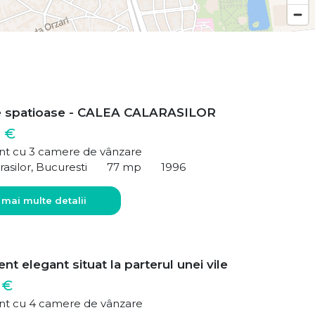
e spatioase - CALEA CALARASILOR
 €
t cu 3 camere de vânzare
rasilor, Bucuresti
77 mp
1996
 mai multe detalii
t elegant situat la parterul unei vile
 €
t cu 4 camere de vânzare