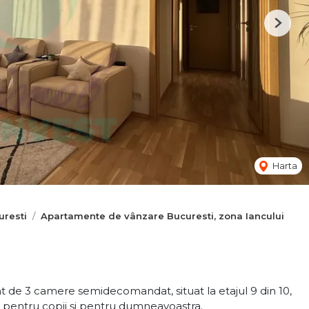
Next
Harta
resti
Apartamente de vânzare Bucuresti, zona Iancului
de 3 camere semidecomandat, situat la etajul 9 din 10,
 pentru copii și pentru dumneavoastra.