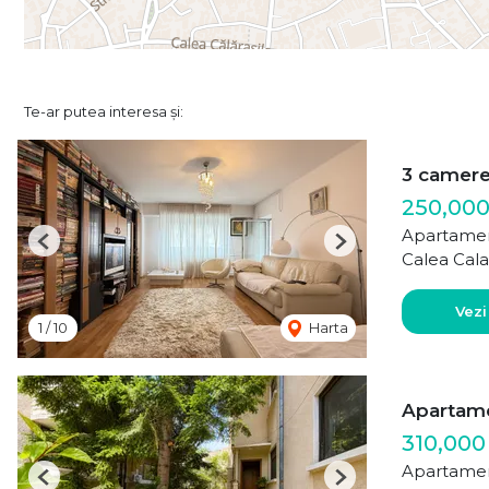
Te-ar putea interesa și:
3 camer
250,000
Apartamen
Previous
Next
Calea Cala
Vezi
1
/
10
Harta
Apartamen
310,000
Apartamen
Previous
Next