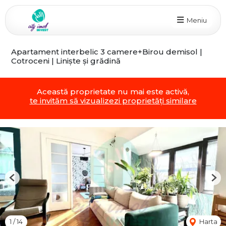
Meniu
Apartament interbelic 3 camere+Birou demisol |
Cotroceni | Liniște și grădină
Această proprietate nu mai este activă,
te invităm să vizualizezi proprietăți similare
Previous
Nex
1
/
14
Harta