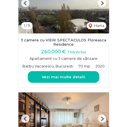
Previous
Next
1
/
9
Harta
3 camere cu VIEW SPECTACULOS Floreasca
Residence
260,000 €
TVA inclus
Apartament cu 3 camere de vânzare
Barbu Vacarescu, Bucuresti
70 mp
2020
Vezi mai multe detalii
Previous
Next