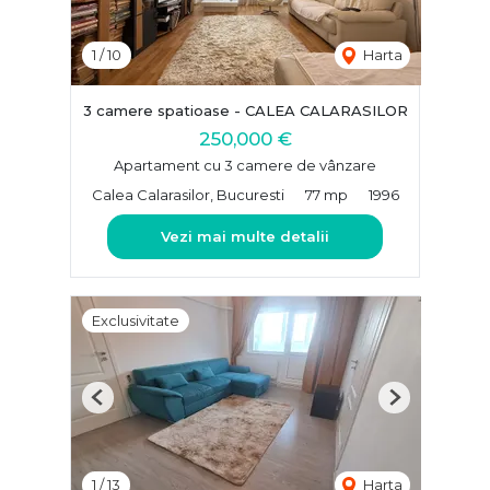
1
/
10
Harta
3 camere spatioase - CALEA CALARASILOR
250,000 €
Apartament cu 3 camere de vânzare
Calea Calarasilor, Bucuresti
77 mp
1996
Vezi mai multe detalii
Exclusivitate
Previous
Next
1
/
13
Harta