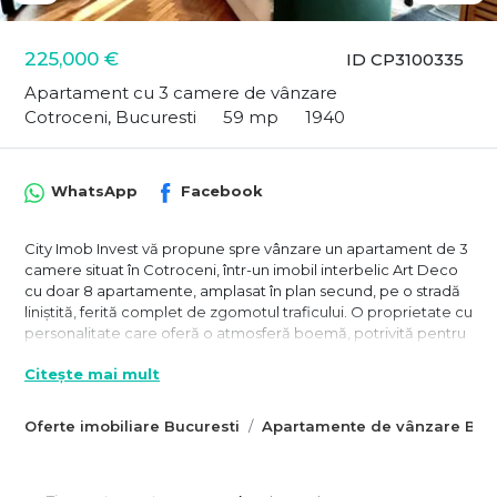
225,000 €
ID CP3100335
Apartament cu 3 camere de vânzare
Cotroceni, Bucuresti
59 mp
1940
WhatsApp
Facebook
City Imob Invest vă propune spre vânzare un apartament de 3
camere situat în Cotroceni, într-un imobil interbelic Art Deco
cu doar 8 apartamente, amplasat în plan secund, pe o stradă
liniștită, ferită complet de zgomotul traficului. O proprietate cu
personalitate care oferă o atmosferă boemă, potrivită pentru
locuire sau investiție, într-un cadru arhitectural valoros și o
Citește mai mult
zonă stabilă.
Clădirea este bine întreținută, cu acoperiș schimbat integral,
Oferte imobiliare Bucuresti
Apartamente de vânzare Bucu
spații comune renovate atât la demisol, cât și in mansardă,
precum și curte interioară cu grădină amenajată unde
regăsim arțari japonezi, tei, smochin și plante decorative —