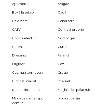
Apometre
Aragaz
Boxă la subsol
Cadă
Calorifere
Canalizare
CATV
Centrală proprie
Contor electric
Contor gaz
Curent
Curte
Dressing
Faianță
Frigider
Gaz
Geamuri termopan
Gresie
Iluminat stradal
Internet
Izolație interioară
Mașină de spălat rufe
Mijloace de transport în
Mobilat parțial
comun