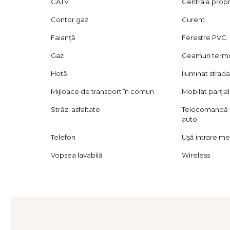
CATV
Centrală prop
Contor gaz
Curent
Faianță
Ferestre PVC
Gaz
Geamuri ter
Hotă
Iluminat strada
Mijloace de transport în comun
Mobilat parțial
Străzi asfaltate
Telecomandă 
auto
Telefon
Ușă intrare me
Vopsea lavabilă
Wireless