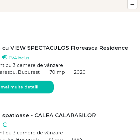
e cu VIEW SPECTACULOS Floreasca Residence
0 €
TVA inclus
t cu 3 camere de vânzare
arescu, Bucuresti
70 mp
2020
 mai multe detalii
e spatioase - CALEA CALARASILOR
 €
t cu 3 camere de vânzare
rasilor, Bucuresti
77 mp
1996