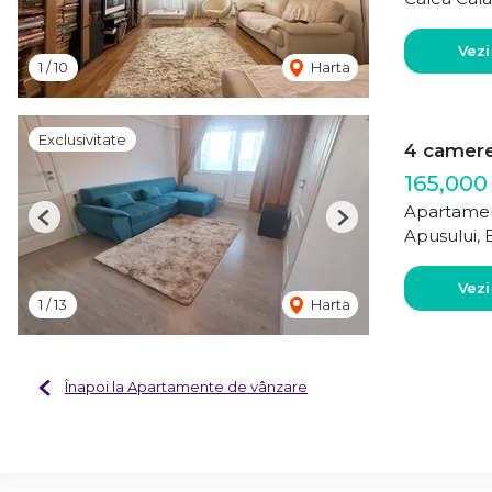
Vezi
1
/
10
Harta
Exclusivitate
4 camere 
165,000
Apartamen
Previous
Next
Apusului, 
Vezi
1
/
13
Harta
Înapoi la Apartamente de vânzare