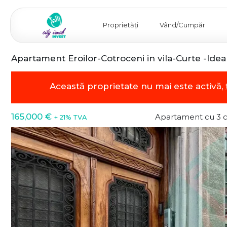
Proprietăți
Vând/Cumpăr
Apartament Eroilor-Cotroceni in vila-Curte -Idea
Această proprietate nu mai este activă,
165,000 €
Apartament cu 3 
+ 21% TVA