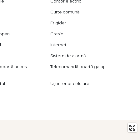
rie
Contor electric
Curte comună
Frigider
mopan
Gresie
l
Internet
Sistem de alarmă
poartă acces
Telecomandă poartă garaj
tal
Uși interior celulare