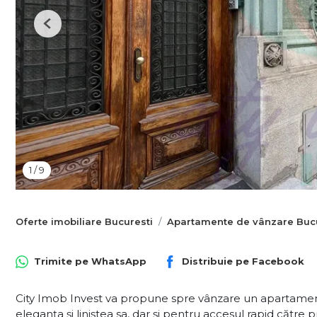
Previous
1
/
9
Oferte imobiliare Bucuresti
Apartamente de vânzare Bucu
Trimite pe
WhatsApp
Distribuie pe
Facebook
City Imob Invest va propune spre vânzare un apartament 
eleganța și liniștea sa, dar și pentru accesul rapid către 