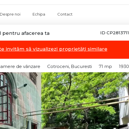
Despre noi
Echipa
Contact
ID CP2813711
l pentru afacerea ta
te invităm să vizualizezi proprietăți similare
camere de vânzare
Cotroceni, Bucuresti
71 mp
1930