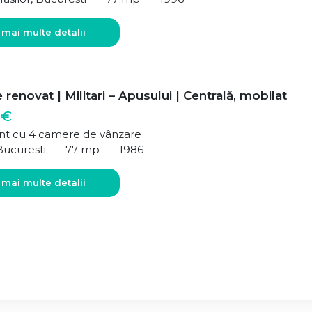
 mai multe detalii
renovat | Militari – Apusului | Centrală, mobilat
 €
t cu 4 camere de vânzare
Bucuresti
77 mp
1986
 mai multe detalii