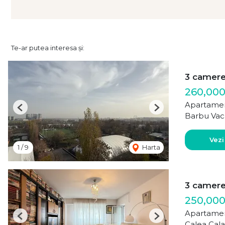
Te-ar putea interesa și:
3 camer
260,00
Apartamen
Previous
Next
Barbu Vac
Vezi
1
/
9
Harta
3 camer
250,000
Apartamen
Previous
Next
Calea Cala