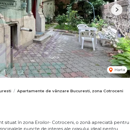
Next
Harta
resti
Apartamente de vânzare Bucuresti, zona Cotroceni
situat în zona Eroilor- Cotroceni, o zonă apreciată pentru
principalele puncte de interes ale orașului, ideal pentru