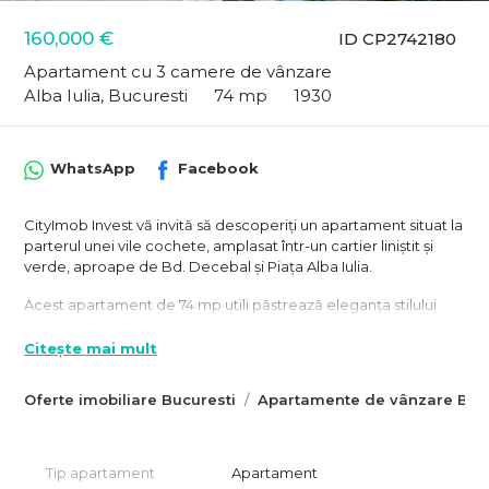
160,000 €
ID CP2742180
Apartament cu 3 camere de vânzare
Alba Iulia, Bucuresti
74 mp
1930
WhatsApp
Facebook
CityImob Invest vă invită să descoperiți un apartament situat la
parterul unei vile cochete, amplasat într-un cartier liniștit și
verde, aproape de Bd. Decebal și Piața Alba Iulia.
Acest apartament de 74 mp utili păstrează eleganța stilului
interbelic și oferă un spațiu primitor, cu încăperi bine
compartimentate.
Citește mai mult
📍 Locație și accesibilitate:
Oferte imobiliare Bucuresti
Apartamente de vânzare Bucu
Imobilul are acces rapid către mijloacele de transport în
comun – stații STB la doar 3 minute distanță și stația de metrou
Piața Muncii la 10 minute de mers pe jos. Zona este bine
Tip apartament
Apartament
deservită de magazine, școli, grădinițe și parcuri, ceea ce o