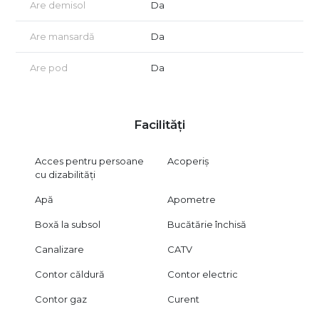
Are demisol
Da
Are mansardă
Da
Are pod
Da
Facilități
Acces pentru persoane
Acoperiș
cu dizabilități
Apă
Apometre
Boxă la subsol
Bucătărie închisă
Canalizare
CATV
Contor căldură
Contor electric
Contor gaz
Curent