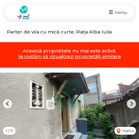
Meniu
Parter de vila cu mică curte, Piața Alba Iulia
Această proprietate nu mai este activă,
te invităm să vizualizezi proprietăți similare
Previous
Nex
1
/
11
Harta