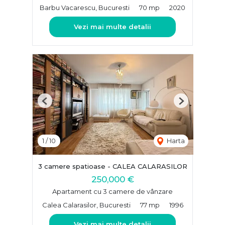
Barbu Vacarescu, Bucuresti
70 mp
2020
Vezi mai multe detalii
Previous
Next
1
/
10
Harta
3 camere spatioase - CALEA CALARASILOR
250,000 €
Apartament cu 3 camere de vânzare
Calea Calarasilor, Bucuresti
77 mp
1996
Vezi mai multe detalii