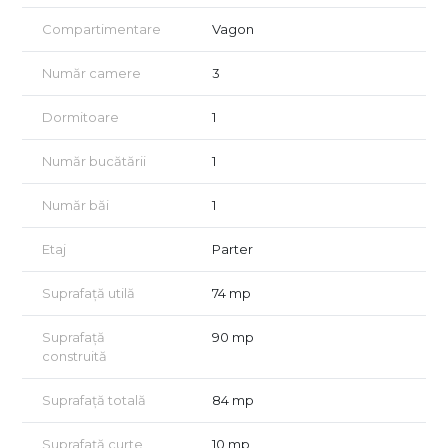
face ideală pentru locuire confortabilă.
Compartimentare
Vagon
🏡 Caracteristici imobil:
Număr camere
3
Apartamentul dispune de 3 camere, dispuse în stil vagon,
oferind un spațiu versatil pentru amenajare.
Dormitoare
1
Bucătărie inchisa, cu intrare separată, ideală pentru cei care
preferă gătitul în liniște.
Număr bucătării
1
Hol generos la intrare, perfect pentru primirea oaspeților.
Număr băi
1
Cameră la demisol, ce poate fi folosită ca spațiu de
depozitare sau mic birou.
Etaj
Parter
Acces la o cameră situată în podul vilei, ideală pentru
Suprafață utilă
74 mp
depozitare suplimentară.
Curte comună cu celălalt proprietar, amenajată cu verdeață și
Suprafață
90 mp
flori, un spațiu intim și plăcut pentru relaxare.
construită
Terenul liber este în indiviziune și se plătește chirie anuală.
Suprafață totală
84 mp
🌳 Curte și exterior:
Suprafață curte
10 mp