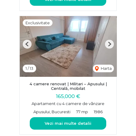
Exclusivitate
Previous
Next
1
/
13
Harta
4 camere renovat | Militari – Apusului |
Centrală, mobilat
165,000 €
Apartament cu 4 camere de vânzare
Apusului, Bucuresti
77 mp
1986
Vezi mai multe detalii