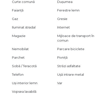
Curte comună
Dușumea
Faianță
Ferestre lemn
Gaz
Gresie
Iluminat stradal
Internet
Magazie
Mijloace de transport în
comun
Nemobilat
Parcare biciclete
Parchet
Pivniță
Sobă / Teracotă
Străzi asfaltate
Telefon
Ușă intrare metal
Uși interior lemn
Var
Vopsea lavabilă