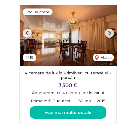
Exclusivitate
Previous
Next
1
/
19
Harta
4 camere de lux în Primăverii cu terasă și 2
parcări
3,500 €
Apartament cu 4 camere de închiriat
Primaverii, Bucuresti
160 mp
2015
Vezi mai multe detalii