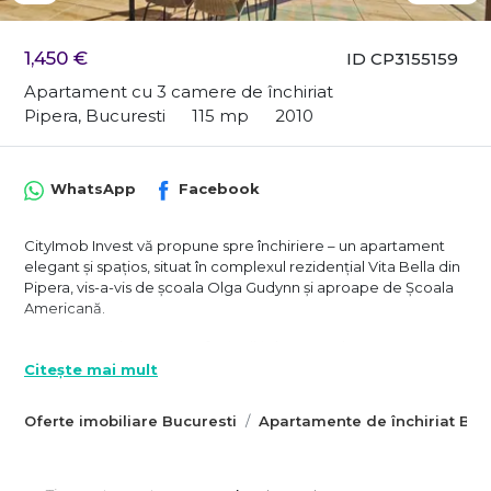
1,450 €
ID CP3155159
Apartament cu 3 camere de închiriat
Pipera, Bucuresti
115 mp
2010
WhatsApp
Facebook
CityImob Invest vă propune spre închiriere – un apartament
elegant și spațios, situat în complexul rezidențial Vita Bella din
Pipera, vis-a-vis de școala Olga Gudynn și aproape de Școala
Americană.
Apartamentul are o suprafață utilă de 115 mp, la care se
adaugă o terasă spectaculoasă de 95 mp, perfectă pentru
Citește mai mult
relaxare sau seri petrecute cu prietenii. Livingul este luminos,
cu ferestre mari și o bucătărie deschisă complet utilată, cu
Oferte imobiliare Bucuresti
Apartamente de închiriat Buc
blat de marmură și zonă de bar iluminată LED.
Dispune de două dormitoare – unul matrimonial cu dressing și
baie proprie (cu duș și cadă) și un al doilea dormitor ideal