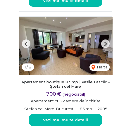
Vezi mai multe detalii
Previous
Next
1
/
8
Harta
Apartament boutique 83 mp | Vasile Lascăr –
Ștefan cel Mare
700 €
(negociabil)
Apartament cu 2 camere de închiriat
Stefan cel Mare, Bucuresti
83 mp
2005
Vezi mai multe detalii