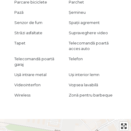
Parcare biciclete
Parchet
Pază
Șemineu
Senzor de fum
Spații agrement
Străzi asfaltate
Supraveghere video
Tapet
Telecomandă poartă
acces auto
Telecomandă poartă
Telefon
garaj
Ușă intrare metal
Uși interior lemn
Videointerfon
Vopsea lavabilă
Wireless
Zonă pentru barbeque