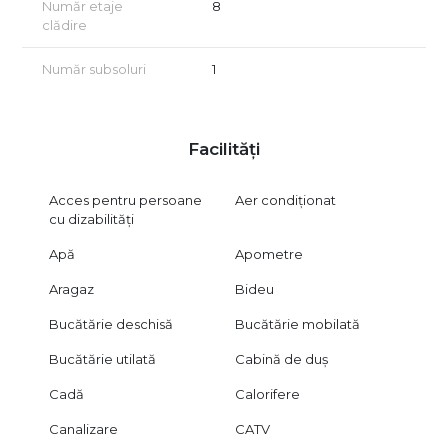
Număr etaje
8
clădire
Număr subsoluri
1
Facilități
Acces pentru persoane
Aer condiționat
cu dizabilități
Apă
Apometre
Aragaz
Bideu
Bucătărie deschisă
Bucătărie mobilată
Bucătărie utilată
Cabină de duș
Cadă
Calorifere
Canalizare
CATV