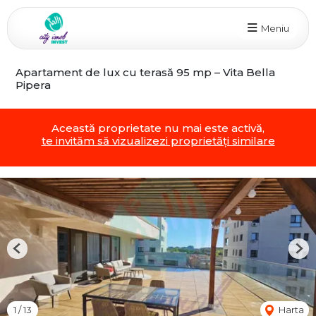
Meniu
Apartament de lux cu terasă 95 mp – Vita Bella
Pipera
Această proprietate nu mai este activă,
te invităm să vizualizezi proprietăți similare
Previous
Nex
1
/
13
Harta