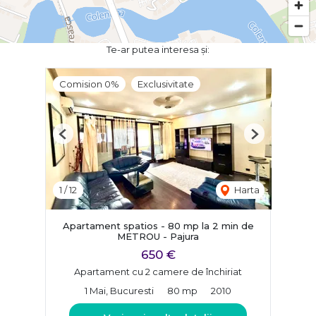
Te-ar putea interesa și:
Comision 0%
Exclusivitate
Previous
Next
1
/
12
Harta
Apartament spatios - 80 mp la 2 min de
METROU - Pajura
650 €
Apartament cu 2 camere de închiriat
1 Mai, Bucuresti
80 mp
2010