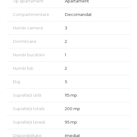
Tip apartament
Apartament
pentru copil sau birou. Apartamentul are finisaje premium,
parchet de calitate superioară și spații de depozitare
Compartimentare
Decomandat
integrate realizate din MDF vopsit.
Se află într-un bloc modern, renovat complet în 2018, cu pază,
Număr camere
3
supraveghere video și două lifturi. În preț sunt incluse două
locuri de parcare subterane și o boxă de depozitare.
Dormitoare
2
Apartamentul este disponibil imediat și se închiriază complet
Număr bucătării
1
mobilat și utilat. O locuință perfectă pentru cei care caută
confort, eleganță și liniște în nordul Bucureștiului.
Număr băi
2
Pentru mai multe informații sau pentru a programa o vizionare,
vă invităm să ne contactați.
Etaj
5
Vizionarea se face doar în baza semnării unui acord de
vizionare conform art. 2.096–2.102 din Codul Civil.
Suprafață utilă
115 mp
Suprafață totală
200 mp
Suprafață terasă
95 mp
Disponibilitate
Imediat