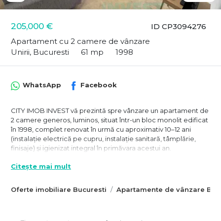
205,000 €
ID CP3094276
Apartament cu 2 camere de vânzare
Unirii, Bucuresti
61 mp
1998
WhatsApp
Facebook
CITY IMOB INVEST vă prezintă spre vânzare un apartament de
2 camere generos, luminos, situat într-un bloc monolit edificat
în 1998, complet renovat în urmă cu aproximativ 10–12 ani
(instalație electrică pe cupru, instalație sanitară, tâmplărie,
finisaje) și igienizat integral în primăvara acestui an.
O proprietate pregătită pentru locuire imediată, fără bătăi de
Citește mai mult
cap și fără investiții majore.
Cu 61 mp utili + 3 balcoane (aprox. 68 mp total), apartamentul
Oferte imobiliare Bucuresti
Apartamente de vânzare Bucu
este decomandat și remarcabil prin funcționalitatea lui:
✔ Fiecare cameră are balcon propriu, ceea ce aduce lumină
naturală și un plus de spațiu.