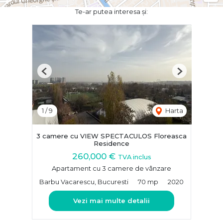
Te-ar putea interesa și:
Previous
Next
1
/
9
Harta
3 camere cu VIEW SPECTACULOS Floreasca
Residence
260,000 €
TVA inclus
Apartament cu 3 camere de vânzare
Barbu Vacarescu, Bucuresti
70 mp
2020
Vezi mai multe detalii