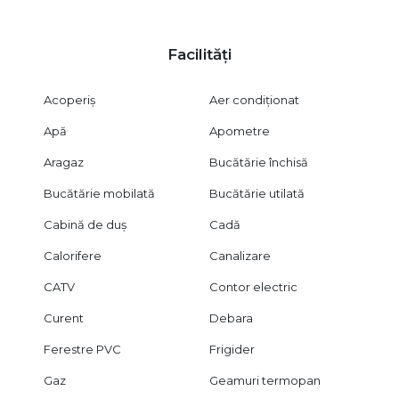
Certificatul energetic va fi disponibil la momentul vânzării.
Facilități
CITY IMOB INVEST oferă consultanță gratuită clienților care
achiziționează prin credit ipotecar.
Acoperiș
Aer condiționat
Dacă îți dorești o locuință spațioasă, centrală, modernă și gata
de mutat, te invităm să programezi o vizionare.
Apă
Apometre
Aragaz
Bucătărie închisă
Bucătărie mobilată
Bucătărie utilată
Cabină de duș
Cadă
Calorifere
Canalizare
CATV
Contor electric
Curent
Debara
Ferestre PVC
Frigider
Gaz
Geamuri termopan