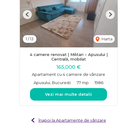
Previous
Next
1
/
13
Harta
4 camere renovat | Militari – Apusului |
Centrală, mobilat
165,000 €
Apartament cu 4 camere de vânzare
Apusului, Bucuresti
77 mp
1986
Vezi mai multe detalii
Înapoi la Apartamente de vânzare