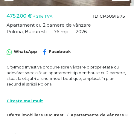
475,200 €
ID CP3091975
+ 21% TVA
Apartament cu 2 camere de vânzare
Polona, Bucuresti
76 mp
2026
WhatsApp
Facebook
CityImob Invest vă propune spre vânzare o proprietate cu
adevărat specială: un apartament tip penthouse cu 2 camere,
situat la etajul 4 al unui imobil boutique, amplasat în plan
secund al străzii Polonă.
Poziționarea retrasă oferă liniște și intimitate, ferind locuința
de agitația străzii, dar păstrând în același timp avantajul unei
Citește mai mult
localizări excelente, la doar câteva minute de Calea
Dorobanți și Piața Romană.
Oferte imobiliare Bucuresti
Apartamente de vânzare Bucu
Apartamentul ocupă întregul etaj, oferind o senzație de spațiu
și intimitate. Liftul se deschide direct în apartament, iar scara
de acces de la etajul inferior este, de asemenea, în