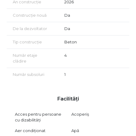
An construcție
2026
Construcție nouă
Da
De la dezvoltator
Da
Tip construcție
Beton
Număr etaje
4
clădire
Număr subsoluri
1
Facilități
Acces pentru persoane
Acoperiș
cu dizabilități
Aer condiționat
Apă