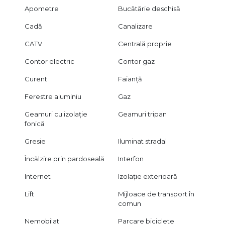
Apometre
Bucătărie deschisă
Cadă
Canalizare
CATV
Centrală proprie
Contor electric
Contor gaz
Curent
Faianță
Ferestre aluminiu
Gaz
Geamuri cu izolație
Geamuri tripan
fonică
Gresie
Iluminat stradal
Încălzire prin pardoseală
Interfon
Internet
Izolație exterioară
Lift
Mijloace de transport în
comun
Nemobilat
Parcare biciclete