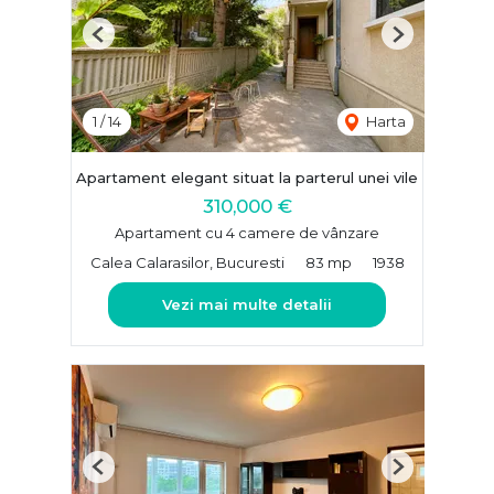
Previous
Next
1
/
14
Harta
Apartament elegant situat la parterul unei vile
310,000 €
Apartament cu 4 camere de vânzare
Calea Calarasilor, Bucuresti
83 mp
1938
Vezi mai multe detalii
Previous
Next