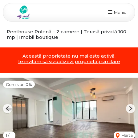
Meniu
Penthouse Polonă – 2 camere | Terasă privată 100
mp | Imobil boutique
Această proprietate nu mai este activă,
te invităm să vizualizezi proprietăți similare
Comision 0%
Previous
Nex
1
/
11
Harta