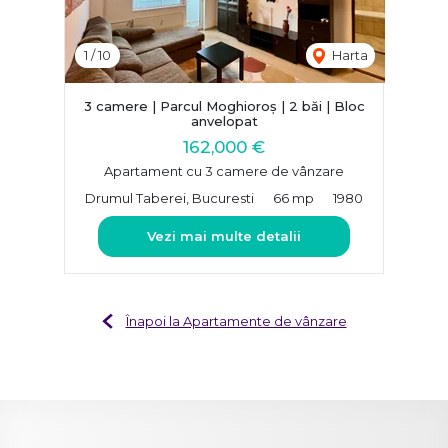
1
/
10
Harta
3 camere | Parcul Moghioroș | 2 băi | Bloc
anvelopat
162,000 €
Apartament cu 3 camere de vânzare
Drumul Taberei, Bucuresti
66 mp
1980
Vezi mai multe detalii
Înapoi la Apartamente de vânzare