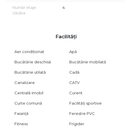
Pentru achizițiile prin credit oferim asistență GRATUITĂ, pentru
Număr etaje
4
un proces simplu și sigur!
clădire
Facilități
Aer condiționat
Apă
Bucătărie deschisă
Bucătărie mobilată
Bucătărie utilată
Cadă
Canalizare
CATV
Centrală imobil
Curent
Curte comună
Facilități sportive
Faianță
Ferestre PVC
Fitness
Frigider