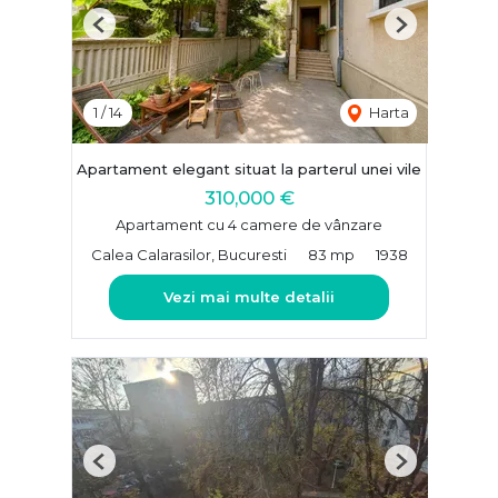
Previous
Next
1
/
14
Harta
Apartament elegant situat la parterul unei vile
310,000 €
Apartament cu 4 camere de vânzare
Calea Calarasilor, Bucuresti
83 mp
1938
Vezi mai multe detalii
Previous
Next