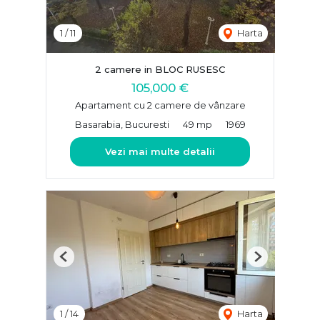
1
/
11
Harta
2 camere in BLOC RUSESC
105,000 €
Apartament cu 2 camere de vânzare
Basarabia, Bucuresti
49 mp
1969
Vezi mai multe detalii
Previous
Next
1
/
14
Harta