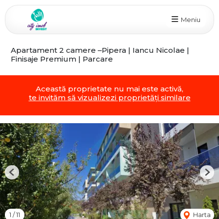
Meniu
Apartament 2 camere –Pipera | Iancu Nicolae |
Finisaje Premium | Parcare
Această proprietate nu mai este activă,
te invităm să vizualizezi proprietăți similare
Previous
Nex
1
/
11
Harta