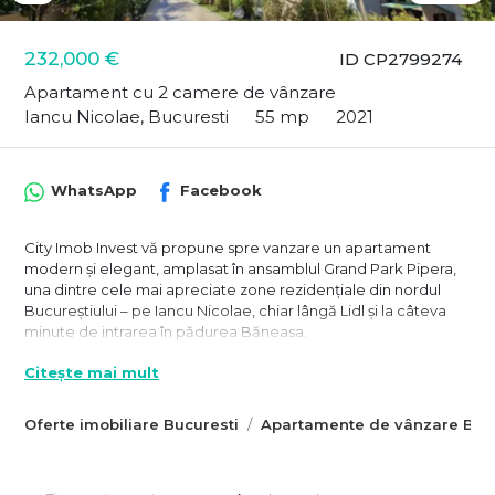
232,000 €
ID CP2799274
Apartament cu 2 camere de vânzare
Iancu Nicolae, Bucuresti
55 mp
2021
WhatsApp
Facebook
City Imob Invest vă propune spre vanzare un apartament
modern și elegant, amplasat în ansamblul Grand Park Pipera,
una dintre cele mai apreciate zone rezidențiale din nordul
Bucureștiului – pe Iancu Nicolae, chiar lângă Lidl și la câteva
minute de intrarea în pădurea Băneasa.
Proprietatea se adresează expatriaților, profesioniștilor activi
Citește mai mult
sau cuplurilor care caută un apartament complet utilat, cu
atmosferă relaxată, finisaje de top și acces facil către toate
punctele de interes din Pipera – Băneasa.
Oferte imobiliare Bucuresti
Apartamente de vânzare Bucu
Apartamentul este situat la etajul 1/4 într-un bloc boutique
finalizat în 2021, parte dintr-un ansamblu exclusivist format din