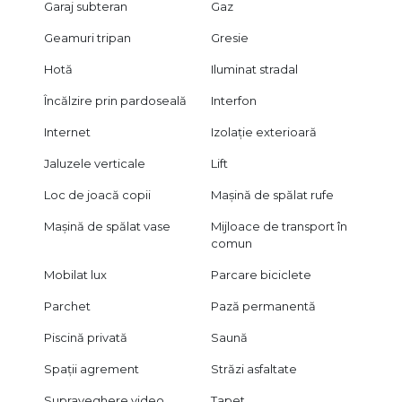
Garaj subteran
Gaz
Geamuri tripan
Gresie
Hotă
Iluminat stradal
Încălzire prin pardoseală
Interfon
Internet
Izolație exterioară
Jaluzele verticale
Lift
Loc de joacă copii
Mașină de spălat rufe
Mașină de spălat vase
Mijloace de transport în
comun
Mobilat lux
Parcare biciclete
Parchet
Pază permanentă
Piscină privată
Saună
Spații agrement
Străzi asfaltate
Supraveghere video
Tapet