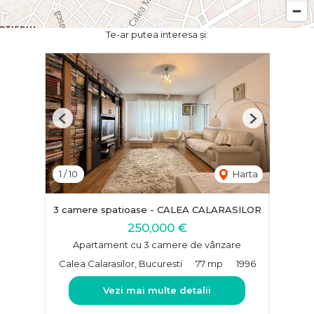
Te-ar putea interesa și:
Previous
Next
1
/
10
Harta
3 camere spatioase - CALEA CALARASILOR
250,000 €
Apartament cu 3 camere de vânzare
Calea Calarasilor, Bucuresti
77 mp
1996
Vezi mai multe detalii