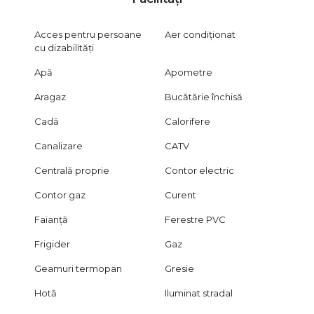
Acces pentru persoane
Aer condiționat
cu dizabilități
Apă
Apometre
Aragaz
Bucătărie închisă
Cadă
Calorifere
Canalizare
CATV
Centrală proprie
Contor electric
Contor gaz
Curent
Faianță
Ferestre PVC
Frigider
Gaz
Geamuri termopan
Gresie
Hotă
Iluminat stradal