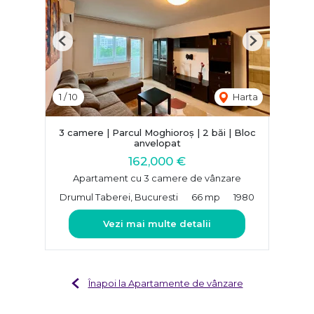
Previous
Next
1
/
10
Harta
3 camere | Parcul Moghioroș | 2 băi | Bloc
anvelopat
162,000 €
Apartament cu 3 camere de vânzare
Drumul Taberei, Bucuresti
66 mp
1980
Vezi mai multe detalii
Înapoi la Apartamente de vânzare