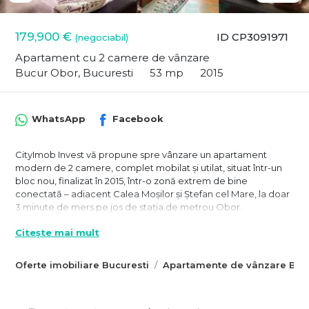
179,900 €
ID CP3091971
(negociabil)
Apartament cu 2 camere de vânzare
Bucur Obor, Bucuresti
53 mp
2015
WhatsApp
Facebook
CityImob Invest vă propune spre vânzare un apartament
modern de 2 camere, complet mobilat și utilat, situat într-un
bloc nou, finalizat în 2015, într-o zonă extrem de bine
conectată – adiacent Calea Moșilor și Ștefan cel Mare, la doar
3 minute de mers pe jos de stația de metrou Obor.
Apartamentul este amplasat la etajul 6 din 9, într-un complex
Citește mai mult
rezidențial cu pază permanentă, și se bucură de o vedere
deschisă și multă lumină naturală pe tot parcursul zilei.
Oferte imobiliare Bucuresti
Apartamente de vânzare Bucu
Compartimentarea este eficientă și confortabilă, gândită atât
pentru locuire zilnică, cât și pentru închiriere fără investiții
suplimentare.