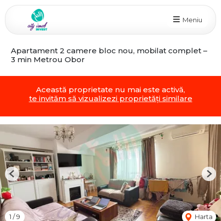
Meniu
Apartament 2 camere bloc nou, mobilat complet –
3 min Metrou Obor
Această proprietate nu mai este activă,
te invităm să vizualizezi proprietăți similare
Previous
Nex
1
/
9
Harta