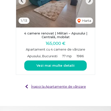
Previous
Next
1
/
13
Harta
4 camere renovat | Militari – Apusului |
Centrală, mobilat
165,000 €
Apartament cu 4 camere de vânzare
Apusului, Bucuresti
77 mp
1986
Vezi mai multe detalii
Înapoi la Apartamente de vânzare