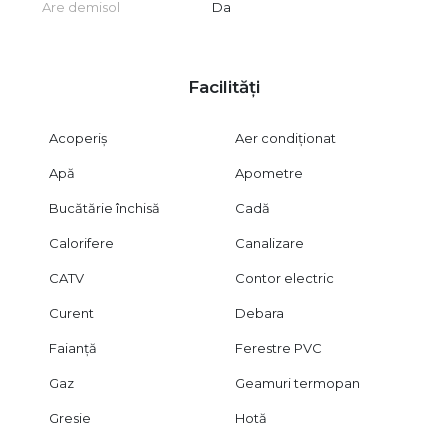
CITY IMOB INVEST – alegerea potrivită pentru o achiziție
Are demisol
Da
inspirată.
Facilități
Acoperiș
Aer condiționat
Apă
Apometre
Bucătărie închisă
Cadă
Calorifere
Canalizare
CATV
Contor electric
Curent
Debara
Faianță
Ferestre PVC
Gaz
Geamuri termopan
Gresie
Hotă