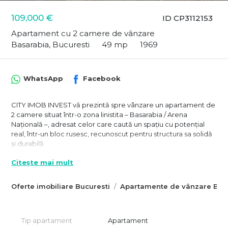
109,000 €
ID CP3112153
Apartament cu 2 camere de vânzare
Basarabia, Bucuresti
49 mp
1969
WhatsApp
Facebook
CITY IMOB INVEST vă prezintă spre vânzare un apartament de
2 camere situat într-o zona linistita – Basarabia / Arena
Națională –, adresat celor care caută un spațiu cu potențial
real, într-un bloc rusesc, recunoscut pentru structura sa solidă
și durabilă.
Apartamentul se află la etajul 3 din 4, într-un bloc anvelopat,
Citește mai mult
construit în 1969, cu o comunitate liniștită și cu acces facil către
tot ce contează. Compartimentarea este circulară, ceea ce
Oferte imobiliare Bucuresti
Apartamente de vânzare Bucu
oferă atât funcționalitate, cât și posibilitatea unei reconfigurări
moderne: hol generos cu spații utile de depozitare, bucătărie
închisă, plus balconul amplsat in prelungirea bucătăriei. Acesta
poate fi integrat ușor în spațiul util, oferind o bucătărie mai
Tip apartament
Apartament