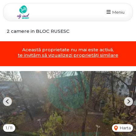
Meniu
2 camere in BLOC RUSESC
Această proprietate nu mai este activă,
te invităm să vizualizezi proprietăți similare
Previous
Nex
1
/
11
Harta