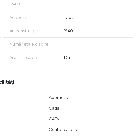
liberă
Acoperiș
Tablă
An construcție
1940
Număr etaje clădire
1
Are mansardă
Da
e metrou Bucur Obor;
ilități
cilitățile zonei.
Apometre
cționalități, pretabilă atât pentru investiție, cât și pentru
Cadă
 acord de vizionare, conform articolelor 2096–2102 din Codul
CATV
Contor căldură