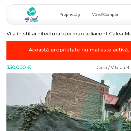
Proprietăți
Vând/Cumpăr
Vila in stil arhitectural german adiacent Calea Mo
Această proprietate nu mai este activă,
350,000 €
Casă / Vilă cu 