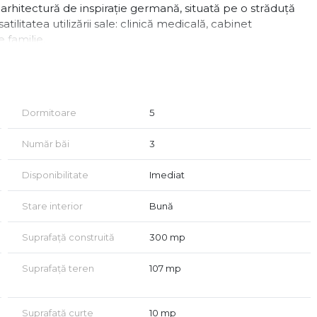
 arhitectură de inspirație germană, situată pe o străduță
tilitatea utilizării sale: clinică medicală, cabinet
 familie.
Dormitoare
5
Număr băi
3
;
Disponibilitate
Imediat
Stare interior
Bună
de;
Suprafață construită
300 mp
 pentru activități cu flux de persoane.
Suprafață teren
107 mp
Suprafață curte
10 mp