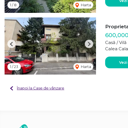
Vezi
1
/
8
Harta
Propriet
600,00
Casă / Vil
Previous
Next
Calea Cala
Vezi
1
/
23
Harta
Înapoi la Case de vânzare