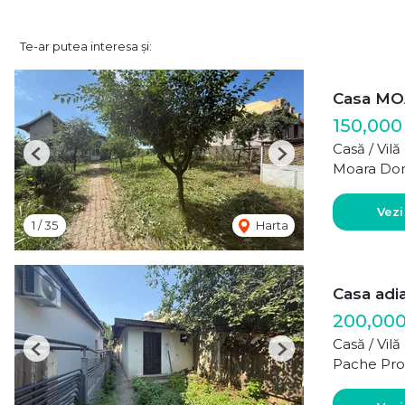
Te-ar putea interesa și:
Casa MO
150,000
Casă / Vil
Previous
Next
Moara Do
Vezi
1
/
35
Harta
Casa adi
200,00
Casă / Vil
Previous
Next
Pache Pro