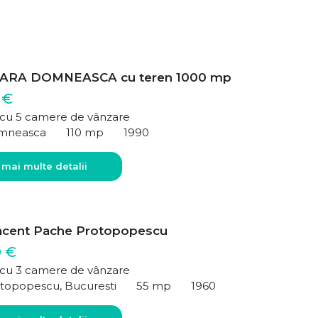
ARA DOMNEASCA cu teren 1000 mp
 €
ă cu 5 camere de vânzare
mneasca
110 mp
1990
 mai multe detalii
acent Pache Protopopescu
0 €
ă cu 3 camere de vânzare
topopescu, Bucuresti
55 mp
1960