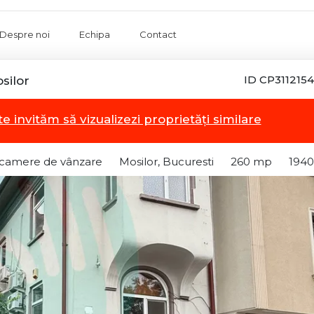
Despre noi
Echipa
Contact
ID CP3112154
silor
te invităm să vizualizezi proprietăți similare
9 camere de vânzare
Mosilor, Bucuresti
260 mp
1940