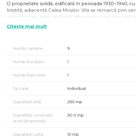
O proprietate solidă, edificată în perioada 1930–1940, cu
liniștită, adiacentă Calea Moșilor. Vila se remarcă prin versa
stomatologic, sediu de firmă, after-school sau locuință de
Citește mai mult
📐 Detalii tehnice
Suprafață utilă: 204 mp;
Număr camere
9
Regim: subsol, parter, etaj 1 și mansardă + pod;
Număr bucătării
1
6 încăperi spațioase și luminoase si 3 incaperi secundare
Băi pe fiecare nivel;
Număr balcoane
1
Spații suplimentare: zone de depozitare + subsol tehnic;
Tip casă
Individual
Curte liberă ~10 mp, ideală pentru relaxare sau zonă ver
Suprafață utilă
260 mp
Acces dublu (scară principală + scară secundară), perfect
Suprafață construită
90.0 mp
🔧 Îmbunătățiri și dotări
la sol (Amprentă)
Fațadă și acoperiș refăcute;
Suprafață curte
10 mp