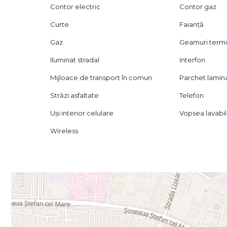
Oferim consultanță gratuită pentru clienții care doresc ac
Contor electric
Contor gaz
Certificatul energetic va fi disponibil la vânzare.
Curte
Faianță
📞 Dacă îți dorești o vilă interbelică elegantă, bine întreț
Gaz
Geamuri ter
drag la vizionare. Această proprietate poate fi alegerea i
Iluminat stradal
Interfon
Mijloace de transport în comun
Parchet lamin
Străzi asfaltate
Telefon
Uși interior celulare
Vopsea lavabi
Wireless