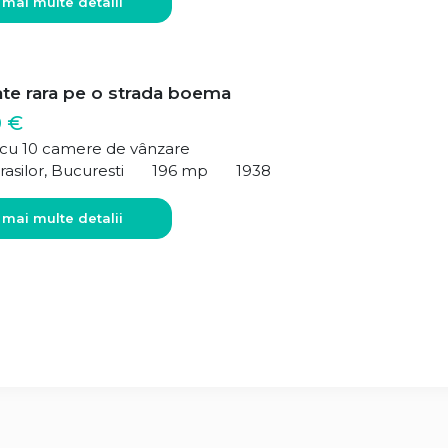
 mai multe detalii
ate rara pe o strada boema
0 €
ă cu 10 camere de vânzare
rasilor, Bucuresti
196 mp
1938
 mai multe detalii