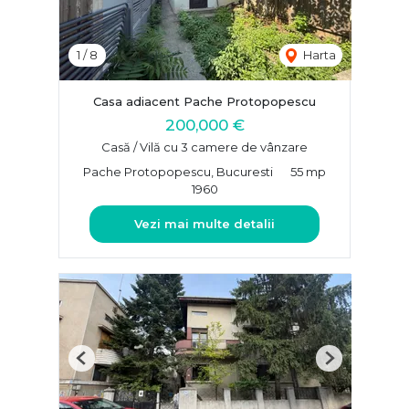
1
/
8
Harta
Casa adiacent Pache Protopopescu
200,000 €
Casă / Vilă cu 3 camere de vânzare
Pache Protopopescu, Bucuresti
55 mp
1960
Vezi mai multe detalii
Previous
Next