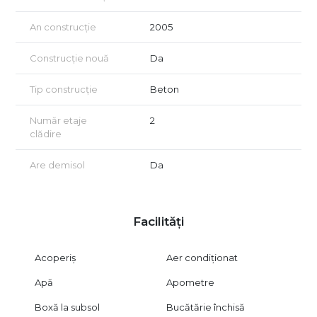
stăm cu drag la dispozitie.
An construcție
2005
Construcție nouă
Da
Tip construcție
Beton
Număr etaje
2
clădire
Are demisol
Da
Facilități
Acoperiș
Aer condiționat
Apă
Apometre
Boxă la subsol
Bucătărie închisă