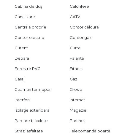
Cabină de duș
Calorifere
Canalizare
CATV
Centrală proprie
Contor căldură
Contor electric
Contor gaz
Curent
Curte
Debara
Faianță
Ferestre PVC
Fitness
Garaj
Gaz
Geamuri termopan
Gresie
Interfon
Internet
Izolație exterioară
Magazie
Parcare biciclete
Parchet
Străzi asfaltate
Telecomandă poartă