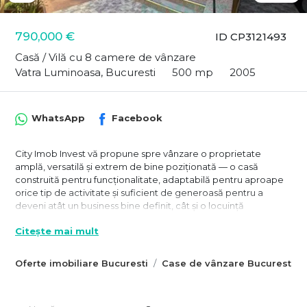
790,000 €
ID CP3121493
Casă / Vilă cu 8 camere de vânzare
Vatra Luminoasa, Bucuresti
500 mp
2005
WhatsApp
Facebook
City Imob Invest vă propune spre vânzare o proprietate
amplă, versatilă și extrem de bine poziționată — o casă
construită pentru funcționalitate, adaptabilă pentru aproape
orice tip de activitate și suficient de generoasă pentru a
deveni atât un business bine definit, cât și o locuință
spectaculoasă pentru o familie numeroasă.
Citește mai mult
Poziționată într-o zonă excelent conectată, la doar câteva
minute de Vatra Luminoasă, langa Mega Mall, Arena Națională
Oferte imobiliare Bucuresti
Case de vânzare Bucuresti
și în proximitatea Spitalului Monza, proprietatea beneficiază
de un amplasament care îmbină foarte bine accesibilitatea cu
liniștea. Retrasă discret de la traficul intens, pe o stradă calmă