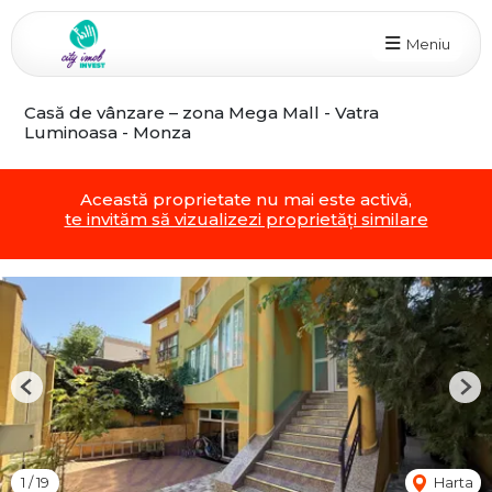
Meniu
Casă de vânzare – zona Mega Mall - Vatra
Luminoasa - Monza
Această proprietate nu mai este activă,
te invităm să vizualizezi proprietăți similare
Previous
Nex
1
/
19
Harta