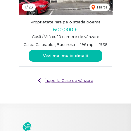
1
/
23
Harta
Proprietate rara pe o strada boema
600,000 €
Casă / Vilă cu 10 camere de vânzare
Calea Calarasilor, Bucuresti
196 mp
1938
Vezi mai multe detalii
Înapoi la Case de vânzare