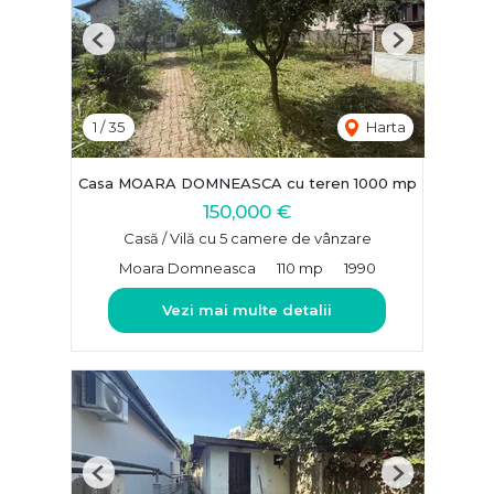
Previous
Next
1
/
35
Harta
Casa MOARA DOMNEASCA cu teren 1000 mp
150,000 €
Casă / Vilă cu 5 camere de vânzare
Moara Domneasca
110 mp
1990
Vezi mai multe detalii
Previous
Next