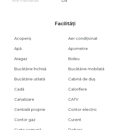
Are mansardă
Da
Facilități
Acoperiș
Aer condiționat
Apă
Apometre
Aragaz
Bideu
Bucătărie închisă
Bucătărie mobilată
Bucătărie utilată
Cabină de duș
Cadă
Calorifere
Canalizare
CATV
Centrală proprie
Contor electric
Contor gaz
Curent
Curte comună
Debara