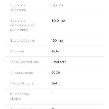
Pentru detalii suplimentare sau pentru a programa o vizionare,
Suprafață
160 mp
nu ezitați să ne contactați.
construită
Oferim consultanță GRATUITĂ pentru achiziții prin credit
ipotecar!
Suprafață
80.0 mp
Vizionarea se face doar în baza semnării unui acord de
construită la sol
vizionare conform art. 2.096–2.102 din Codul Civil.
(Amprentă)
Suprafață teren
100 mp
Acoperiș
Țiglă
Stadiu construcție
Finalizată
An construcție
2008
Tip construcție
Beton
Număr etaje
1
clădire