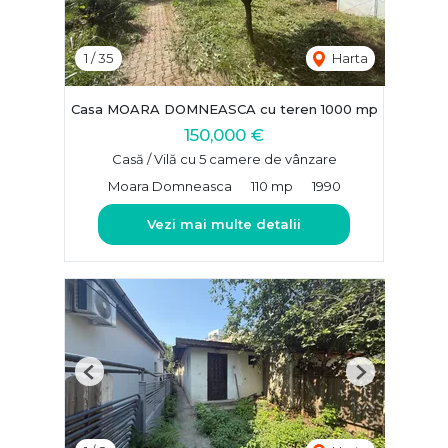
1
/
35
Harta
Casa MOARA DOMNEASCA cu teren 1000 mp
150,000 €
Casă / Vilă cu 5 camere de vânzare
Moara Domneasca
110 mp
1990
Vezi mai multe detalii
Previous
Next