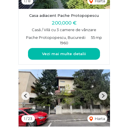
1
/
8
Harta
Casa adiacent Pache Protopopescu
200,000 €
Casă / Vilă cu 3 camere de vânzare
Pache Protopopescu, Bucuresti
55 mp
1960
Vezi mai multe detalii
Previous
Next
1
/
23
Harta