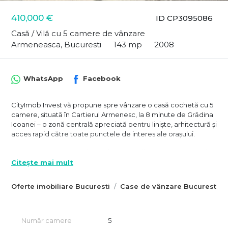
410,000 €
ID CP3095086
Casă / Vilă cu 5 camere de vânzare
Armeneasca, Bucuresti
143 mp
2008
WhatsApp
Facebook
CityImob Invest vă propune spre vânzare o casă cochetă cu 5
camere, situată în Cartierul Armenesc, la 8 minute de Grădina
Icoanei – o zonă centrală apreciată pentru liniște, arhitectură și
acces rapid către toate punctele de interes ale orașului.
Proprietatea este amplasată în partea din spate a unei curți
comune, bine organizată, cu clădiri dispuse pe margini, ceea
Citește mai mult
ce creează o atmosferă rară de comunitate și intimitate,
asemănătoare unei străzi închise. Poziționarea oferă liniște
Oferte imobiliare Bucuresti
Case de vânzare Bucuresti
deplină, ferită de zgomotul traficului, dar păstrează avantajul
unei localizări ultracentrale.
Casa are o suprafață utilă de aproximativ 143 mp și este
Număr camere
5
dispusă pe parter și mansardă. La parter se află zona de zi,