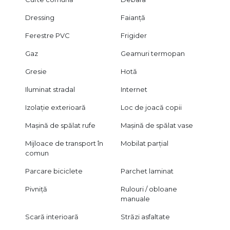
Dressing
Faianță
Ferestre PVC
Frigider
Gaz
Geamuri termopan
Gresie
Hotă
Iluminat stradal
Internet
Izolație exterioară
Loc de joacă copii
Mașină de spălat rufe
Mașină de spălat vase
Mijloace de transport în
Mobilat parțial
comun
Parcare biciclete
Parchet laminat
Pivniță
Rulouri / obloane
manuale
Scară interioară
Străzi asfaltate