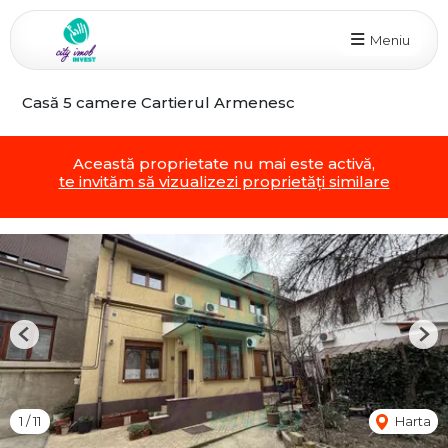
Meniu
Casă 5 camere Cartierul Armenesc
Această proprietate nu mai este activă,
te invităm să vizualizezi proprietăți similare
Previous
Nex
1
/
11
Harta