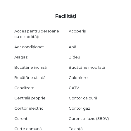
Facilități
Acces pentru persoane
Acoperiș
cu dizabilități
Aer condiționat
Apă
Aragaz
Bideu
Bucătărie închisă
Bucătărie mobilată
Bucătărie utilată
Calorifere
Canalizare
CATV
Centrală proprie
Contor căldură
Contor electric
Contor gaz
Curent
Curent trifazic (380V)
Curte comună
Faianță