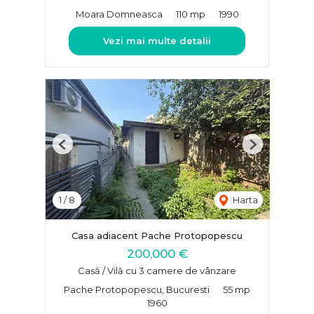
Moara Domneasca
110 mp
1990
Vezi mai multe detalii
Previous
Next
1
/
8
Harta
Casa adiacent Pache Protopopescu
200,000 €
Casă / Vilă cu 3 camere de vânzare
Pache Protopopescu, Bucuresti
55 mp
1960