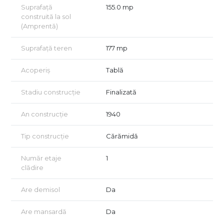
Suprafață
155.0 mp
Vizionarea imobilului se realizează doar în baza semnării unui
construită la sol
acord de vizionare, conform art. 2.096-2.102 din Codul Civil.
(Amprentă)
Suprafață teren
177 mp
Acoperiș
Tablă
Stadiu construcție
Finalizată
An construcție
1940
Tip construcție
Cărămidă
Număr etaje
1
clădire
Are demisol
Da
Are mansardă
Da