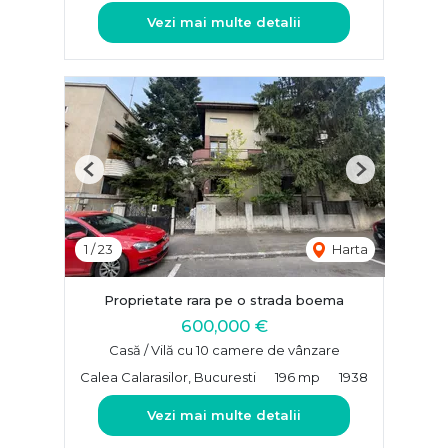
Vezi mai multe detalii
Previous
Next
1
/
23
Harta
Proprietate rara pe o strada boema
600,000 €
Casă / Vilă cu 10 camere de vânzare
Calea Calarasilor, Bucuresti
196 mp
1938
Vezi mai multe detalii