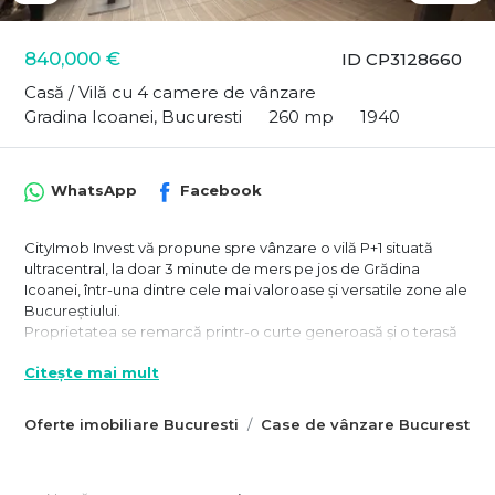
840,000 €
ID CP3128660
Casă / Vilă cu 4 camere de vânzare
Gradina Icoanei, Bucuresti
260 mp
1940
WhatsApp
Facebook
CityImob Invest vă propune spre vânzare o vilă P+1 situată
ultracentral, la doar 3 minute de mers pe jos de Grădina
Icoanei, într-una dintre cele mai valoroase și versatile zone ale
Bucureștiului.
Proprietatea se remarcă printr-o curte generoasă și o terasă
spectaculoasă de aproximativ 139 mp, poziționată la stradă,
Citește mai mult
închisă și acoperită cu prelată retractabilă, echipată cu
sisteme de încălzire, ceea ce permite utilizarea acesteia pe
tot parcursul anului, indiferent de sezon. Este un spațiu ideal
Oferte imobiliare Bucuresti
Case de vânzare Bucuresti
pentru activități comerciale sau evenimente.
Pentru terenul liber se plătește chirie la stat și este în
indiviziune însă terasa a putut fi delimitată pentru intimitate.