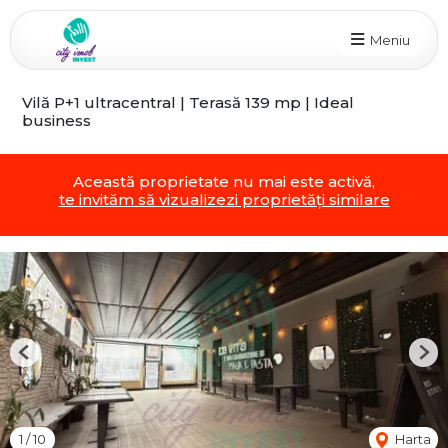
Meniu
Vilă P+1 ultracentral | Terasă 139 mp | Ideal
business
Această proprietate nu mai este activă,
te invităm să vizualizezi proprietăți similare
Previous
Nex
1
/
10
Harta