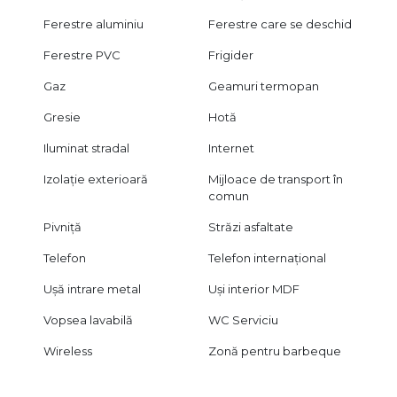
Ferestre aluminiu
Ferestre care se deschid
Ferestre PVC
Frigider
Gaz
Geamuri termopan
Gresie
Hotă
Iluminat stradal
Internet
Izolație exterioară
Mijloace de transport în
comun
Pivniță
Străzi asfaltate
Telefon
Telefon internațional
Ușă intrare metal
Uși interior MDF
Vopsea lavabilă
WC Serviciu
Wireless
Zonă pentru barbeque