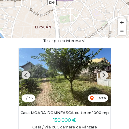
Te-ar putea interesa și:
Previous
Next
1
/
35
Harta
Casa MOARA DOMNEASCA cu teren 1000 mp
150,000 €
Casă / Vilă cu 5 camere de vânzare