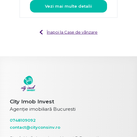
Vezi mai multe detalii
Înapoi la Case de vânzare
City Imob Invest
Agenție imobiliară Bucuresti
0748109092
contact@cityconsinv.ro