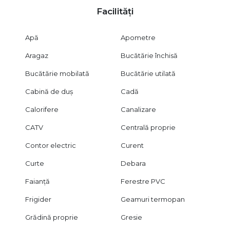
Facilități
Apă
Apometre
Aragaz
Bucătărie închisă
Bucătărie mobilată
Bucătărie utilată
Cabină de duș
Cadă
Calorifere
Canalizare
CATV
Centrală proprie
Contor electric
Curent
Curte
Debara
Faianță
Ferestre PVC
Frigider
Geamuri termopan
Grădină proprie
Gresie