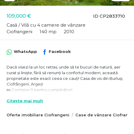
109,000 €
ID CP2833710
Casă / Vilă cu 4 camere de vânzare
Ciofrangeni
140 mp
2010
WhatsApp
Facebook
Dacă visezi la un loc retras, unde să te bucuri de natură, aer
curat și liniște, fără să renunți la confortul modern, această
proprietate este exact ceea ce cauți! Casa de vis din Burluși,
Ciofrângeni, Argeș!
🏡 Comision 0 pentru cumpărător!
Fie că îți dorești o casă de vacanță unde să evadezi din
Citește mai mult
agitația orașului, un loc pentru work-from-home în mijlocul
naturii sau chiar o locuință permanentă pentru întreaga
Oferte imobiliare Ciofrangeni
Case de vânzare Ciofrange
familie, această casă îți oferă tot ce ai nevoie: spațiu generos,
dotări moderne și o curte superbă, plină de verdeață.
📍 Locație de poveste – între dealuri și păduri