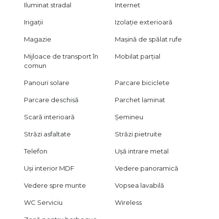
Iluminat stradal
Internet
Irigații
Izolație exterioară
Magazie
Mașină de spălat rufe
Mijloace de transport în
Mobilat parțial
comun
Panouri solare
Parcare biciclete
Parcare deschisă
Parchet laminat
Scară interioară
Șemineu
Străzi asfaltate
Străzi pietruite
Telefon
Ușă intrare metal
Uși interior MDF
Vedere panoramică
Vedere spre munte
Vopsea lavabilă
WC Serviciu
Wireless