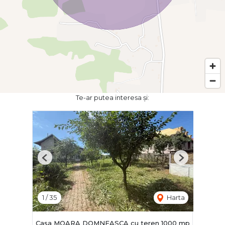
Te-ar putea interesa și:
Previous
Next
1
/
35
Harta
Casa MOARA DOMNEASCA cu teren 1000 mp