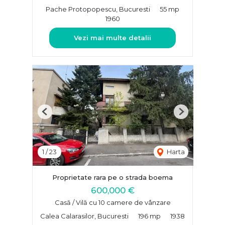
Pache Protopopescu, Bucuresti
55 mp
1960
Vezi mai multe detalii
Previous
Next
1
/
23
Harta
Proprietate rara pe o strada boema
600,000 €
Casă / Vilă cu 10 camere de vânzare
Calea Calarasilor, Bucuresti
196 mp
1938