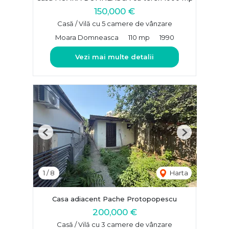
150,000 €
Casă / Vilă cu 5 camere de vânzare
Moara Domneasca
110 mp
1990
Vezi mai multe detalii
Previous
Next
1
/
8
Harta
Casa adiacent Pache Protopopescu
200,000 €
Casă / Vilă cu 3 camere de vânzare