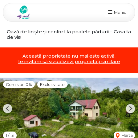
Meniu
Oază de liniște și confort la poalele pădurii – Casa ta
de vis!
Această proprietate nu mai este activă,
te invităm să vizualizezi proprietăți similare
Comision 0%
Exclusivitate
Previous
Nex
1
/
13
Harta