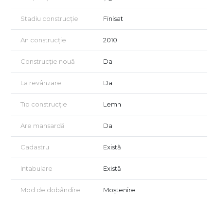
👨‍👩‍👧‍👦 Comunitate prietenoasă, atmosferă relaxată
Zona este populată de oameni gospodari și primitori, creând
Stadiu construcție
Finisat
un mediu sigur și plăcut pentru locuit.
An construcție
2010
✅ Casa este disponibilă imediat, întreținută impecabil și
pregătită pentru noii proprietari.
Construcție nouă
Da
Vino să descoperi acest colț de rai! Contactează-ne pentru
mai multe detalii sau pentru a programa o vizionare.
La revânzare
Da
Tip construcție
Lemn
Are mansardă
Da
Cadastru
Există
Intabulare
Există
Mod de dobândire
Moștenire