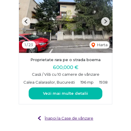
Previous
Next
1
/
23
Harta
Proprietate rara pe o strada boema
600,000 €
Casă / Vilă cu 10 camere de vânzare
Calea Calarasilor, Bucuresti
196 mp
1938
Vezi mai multe detalii
Înapoi la Case de vânzare