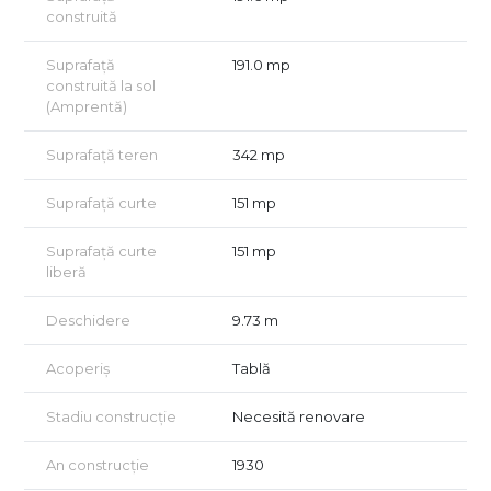
construită
Suprafață
191.0 mp
construită la sol
(Amprentă)
Suprafață teren
342 mp
Suprafață curte
151 mp
Suprafață curte
151 mp
liberă
Deschidere
9.73 m
Acoperiș
Tablă
Stadiu construcție
Necesită renovare
An construcție
1930