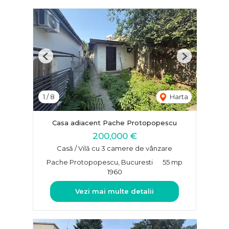
Previous
Next
1
/
8
Harta
Casa adiacent Pache Protopopescu
200,000 €
Casă / Vilă cu 3 camere de vânzare
Pache Protopopescu, Bucuresti
55 mp
1960
Vezi mai multe detalii