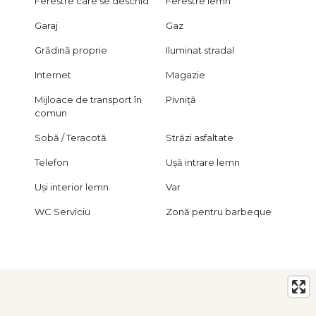
Ferestre care se deschid
Ferestre lemn
Garaj
Gaz
Grădină proprie
Iluminat stradal
Internet
Magazie
Mijloace de transport în
Pivniță
comun
Sobă / Teracotă
Străzi asfaltate
Telefon
Ușă intrare lemn
Uși interior lemn
Var
WC Serviciu
Zonă pentru barbeque