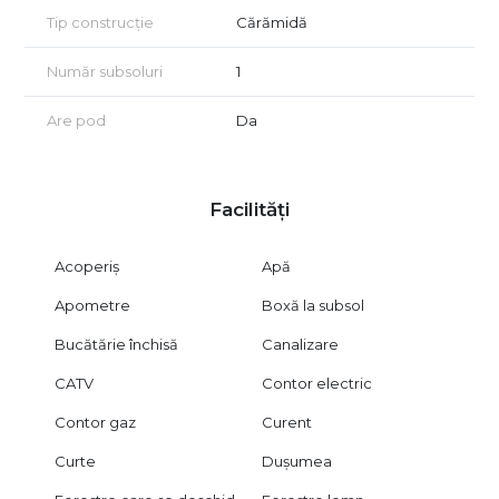
Tip construcție
Cărămidă
Număr subsoluri
1
Are pod
Da
Facilități
Acoperiș
Apă
Apometre
Boxă la subsol
Bucătărie închisă
Canalizare
CATV
Contor electric
Contor gaz
Curent
Curte
Dușumea