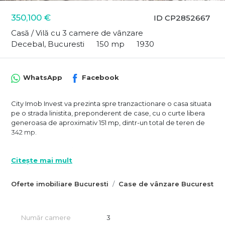
350,100 €
ID CP2852667
Casă / Vilă cu 3 camere de vânzare
Decebal, Bucuresti
150 mp
1930
WhatsApp
Facebook
City Imob Invest va prezinta spre tranzactionare o casa situata
pe o strada linistita, preponderent de case, cu o curte libera
generoasa de aproximativ 151 mp, dintr-un total de teren de
342 mp.
Casa beneficiaza de 2 intrari, are 3 camere spatioase, 2 bai,
bucatarie, holuri, iar in curte exista mai multe anexe.
Citește mai mult
Necesita renovare completa, insa poate fi extinsa si
supraetajata.
Oferte imobiliare Bucuresti
Case de vânzare Bucuresti
Curtea libera este in momentul de fata de aproximativ 151 mp,
dar poate fi extinsa spre 200 mp ( prin anularea unor
constructii anexa ) si astfel se poate obtine o zona de
Număr camere
3
recreere, o zona verde; o zona de barbeque, dar si o zona in