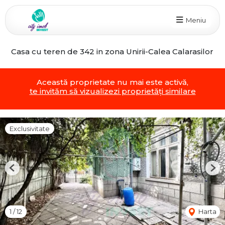
Meniu
Casa cu teren de 342 in zona Unirii-Calea Calarasilor
Această proprietate nu mai este activă,
te invităm să vizualizezi proprietăți similare
Exclusivitate
Previous
Nex
1
/
12
Harta