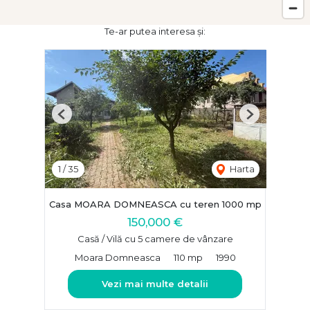
Te-ar putea interesa și:
Previous
Next
1
/
35
Harta
Casa MOARA DOMNEASCA cu teren 1000 mp
150,000 €
Casă / Vilă cu 5 camere de vânzare
Moara Domneasca
110 mp
1990
Vezi mai multe detalii