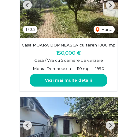
Previous
Next
1
/
35
Harta
Casa MOARA DOMNEASCA cu teren 1000 mp
150,000 €
Casă / Vilă cu 5 camere de vânzare
Moara Domneasca
110 mp
1990
Vezi mai multe detalii
Previous
Next