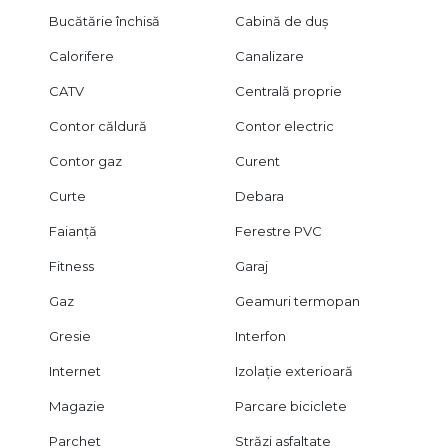
Bucătărie închisă
Cabină de duș
Calorifere
Canalizare
CATV
Centrală proprie
Contor căldură
Contor electric
Contor gaz
Curent
Curte
Debara
Faianță
Ferestre PVC
Fitness
Garaj
Gaz
Geamuri termopan
Gresie
Interfon
Internet
Izolație exterioară
Magazie
Parcare biciclete
Parchet
Străzi asfaltate