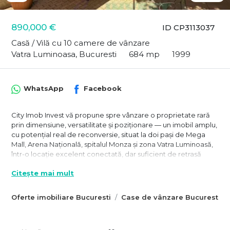
890,000 €
ID CP3113037
Casă / Vilă cu 10 camere de vânzare
Vatra Luminoasa, Bucuresti
684 mp
1999
WhatsApp
Facebook
City Imob Invest vă propune spre vânzare o proprietate rară
prin dimensiune, versatilitate și poziționare — un imobil amplu,
cu potențial real de reconversie, situat la doi pași de Mega
Mall, Arena Națională, spitalul Monza și zona Vatra Luminoasă,
într-o locație excelent conectată, dar suficient de retrasă
pentru a oferi discreție și funcționalitate.
Citește mai mult
Există proprietăți care răspund unei nevoi locative și există
proprietăți care pot deveni fundația unui proiect bine definit.
Oferte imobiliare Bucuresti
Case de vânzare Bucuresti
Aceasta face parte din a doua categorie. Fie că vorbim
despre o clinică medicală, centru de recuperare, laborator de
analize, grădiniță sau școală privată, birouri premium, spațiu