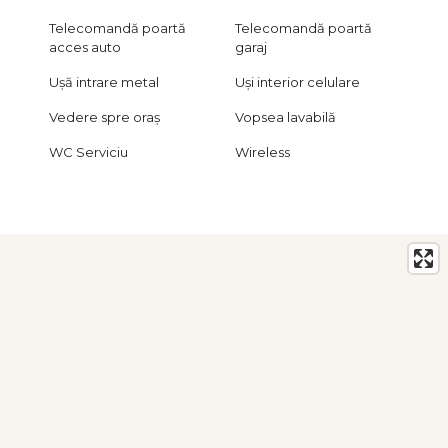
Telecomandă poartă
Telecomandă poartă
acces auto
garaj
Ușă intrare metal
Uși interior celulare
Vedere spre oraș
Vopsea lavabilă
WC Serviciu
Wireless