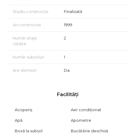
achizitionarea cu credit.
Stadiu construcție
Finalizată
An construcție
1999
Număr etaje
2
clădire
Număr subsoluri
1
Are demisol
Da
Facilități
Acoperiș
Aer condiționat
Apă
Apometre
Boxă la subsol
Bucătărie deschisă