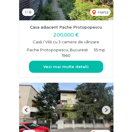
1
/
8
Harta
Casa adiacent Pache Protopopescu
200,000 €
Casă / Vilă cu 3 camere de vânzare
Pache Protopopescu, Bucuresti
55 mp
1960
Vezi mai multe detalii
Previous
Next