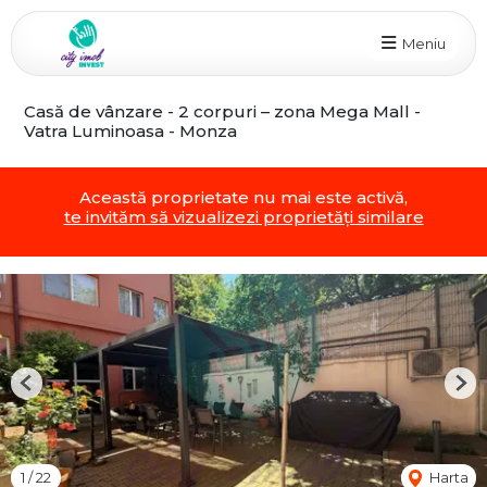
Meniu
Casă de vânzare - 2 corpuri – zona Mega Mall -
Vatra Luminoasa - Monza
Această proprietate nu mai este activă,
te invităm să vizualizezi proprietăți similare
Previous
Nex
1
/
22
Harta