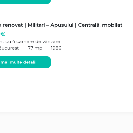
renovat | Militari – Apusului | Centrală, mobilat
 €
t cu 4 camere de vânzare
Bucuresti
77 mp
1986
 mai multe detalii