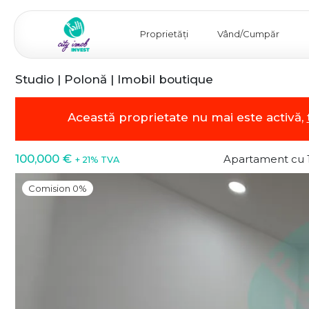
Proprietăți
Vând/Cumpăr
Studio | Polonă | Imobil boutique
Această proprietate nu mai este activă,
100,000 €
Apartament cu 
+ 21% TVA
Comision 0%