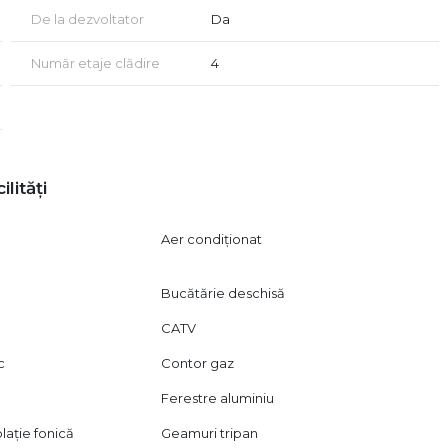
 unui acord de vizionare, conform art. 2.096-2.102 din Codul
De la dezvoltator
Da
Număr etaje clădire
4
ilități
Aer condiționat
Bucătărie deschisă
CATV
c
Contor gaz
Ferestre aluminiu
lație fonică
Geamuri tripan