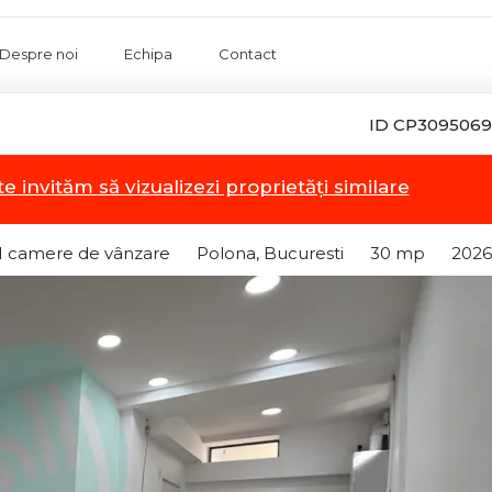
Despre noi
Echipa
Contact
ID CP3095069
te invităm să vizualizezi proprietăți similare
1 camere de vânzare
Polona, Bucuresti
30 mp
2026