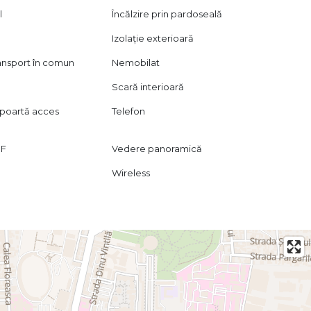
l
Încălzire prin pardoseală
Izolație exterioară
ransport în comun
Nemobilat
Scară interioară
poartă acces
Telefon
DF
Vedere panoramică
Wireless