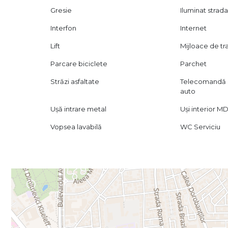
Gresie
Iluminat strada
Interfon
Internet
Lift
Mijloace de t
Parcare biciclete
Parchet
Străzi asfaltate
Telecomandă 
auto
Ușă intrare metal
Uși interior M
Vopsea lavabilă
WC Serviciu