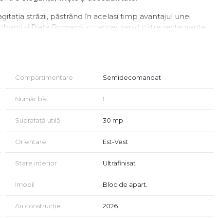
gitația străzii, păstrând în același timp avantajul unei
obanți și Piața Romană, cu acces rapid către restaurante,
șului.
us dintr-o cameră principală, o toaletă de serviciu și o
 exterior, ceea ce permite accesul luminii naturale și
Compartimentare
Semidecomandat
i eficiente, proprietatea este potrivită pentru sediu de
Număr băi
1
Suprafață utilă
30 mp
ționa un loc de parcare acoperit sau descoperit, prețurile
Orientare
Est-Vest
Stare interior
Ultrafinisat
r comisionul este 0%.
 ipotecar!
Imobil
Bloc de apart.
An construcție
2026