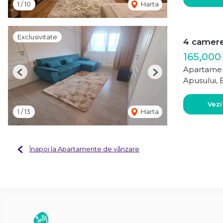
1
/
10
Harta
Exclusivitate
4 camere 
165,000
Apartamen
Previous
Next
Apusului, 
Vezi
1
/
13
Harta
Înapoi la Apartamente de vânzare