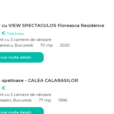
e cu VIEW SPECTACULOS Floreasca Residence
0 €
TVA inclus
t cu 3 camere de vânzare
arescu, Bucuresti
70 mp
2020
 mai multe detalii
e spatioase - CALEA CALARASILOR
 €
t cu 3 camere de vânzare
rasilor, Bucuresti
77 mp
1996
 mai multe detalii