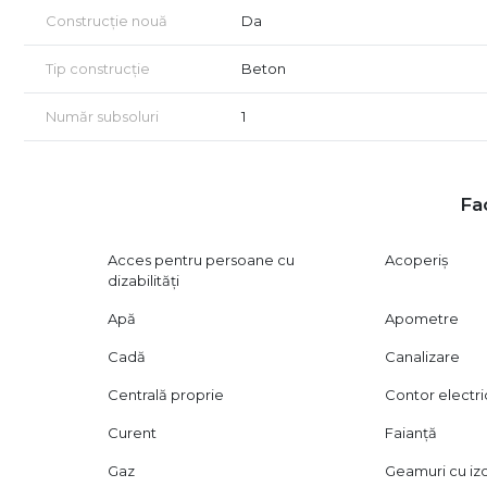
Vizionarea imobilului se realizează doar în baza semnării
Construcție nouă
Da
Civil.
Tip construcție
Beton
Număr subsoluri
1
Fac
Acces pentru persoane cu
Acoperiș
dizabilități
Apă
Apometre
Cadă
Canalizare
Centrală proprie
Contor electri
Curent
Faianță
Gaz
Geamuri cu izo