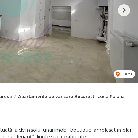
Next
Harta
resti
Apartamente de vânzare Bucuresti, zona Polona
tuată la demisolul unui imobil boutique, amplasat în plan
tru eleganță, liniște și accesibilitate.