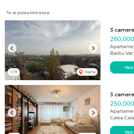
Te-ar putea interesa și:
3 camer
260,00
Apartamen
Previous
Next
Barbu Vac
Vezi
1
/
9
Harta
3 camer
250,000
Apartamen
Previous
Next
Calea Cala
Vezi