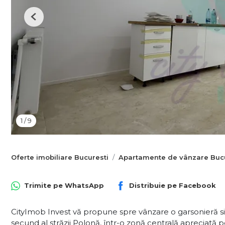
Previous
1
/
9
Oferte imobiliare Bucuresti
Apartamente de vânzare Bucu
Trimite pe
WhatsApp
Distribuie pe
Facebook
CityImob Invest vă propune spre vânzare o garsonieră si
secund al străzii Polonă, într-o zonă centrală apreciată pen