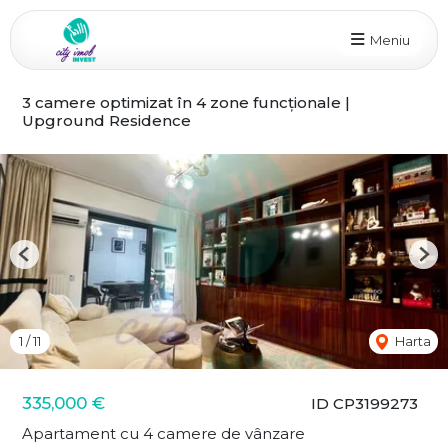
Meniu
3 camere optimizat în 4 zone funcționale |
Upground Residence
Previous
Nex
1
/
11
Harta
335,000 €
ID CP3199273
Apartament cu 4 camere de vânzare