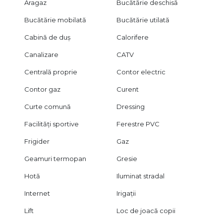
Aragaz
Bucătărie deschisă
Bucătărie mobilată
Bucătărie utilată
Cabină de duș
Calorifere
Canalizare
CATV
Centrală proprie
Contor electric
Contor gaz
Curent
Curte comună
Dressing
Facilități sportive
Ferestre PVC
Frigider
Gaz
Geamuri termopan
Gresie
Hotă
Iluminat stradal
Internet
Irigații
Lift
Loc de joacă copii