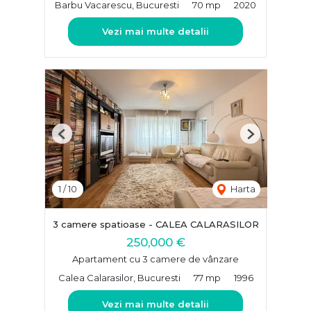
Barbu Vacarescu, Bucuresti
70 mp
2020
Vezi mai multe detalii
Previous
Next
1
/
10
Harta
3 camere spatioase - CALEA CALARASILOR
250,000 €
Apartament cu 3 camere de vânzare
Calea Calarasilor, Bucuresti
77 mp
1996
Vezi mai multe detalii