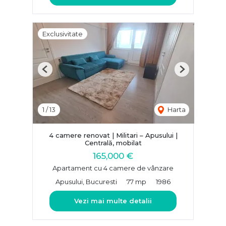
Exclusivitate
Previous
Next
1
/
13
Harta
4 camere renovat | Militari – Apusului |
Centrală, mobilat
165,000 €
Apartament cu 4 camere de vânzare
Apusului, Bucuresti
77 mp
1986
Vezi mai multe detalii