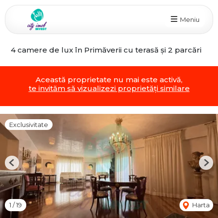
Meniu
4 camere de lux în Primăverii cu terasă și 2 parcări
Această proprietate nu mai este activă,
te invităm să vizualizezi proprietăți similare
Exclusivitate
Previous
Nex
1
/
19
Harta