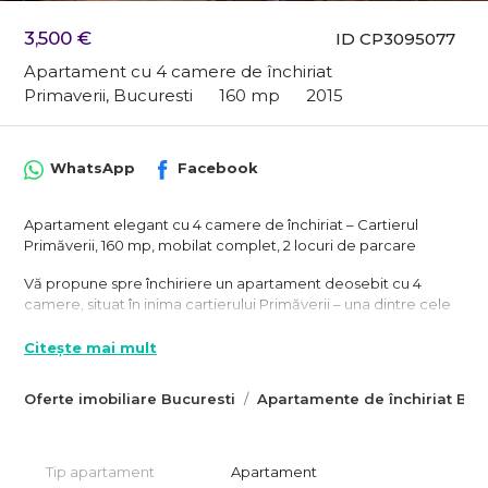
3,500 €
ID CP3095077
Apartament cu 4 camere de închiriat
Primaverii, Bucuresti
160 mp
2015
WhatsApp
Facebook
Apartament elegant cu 4 camere de închiriat – Cartierul
Primăverii, 160 mp, mobilat complet, 2 locuri de parcare
Vă propune spre închiriere un apartament deosebit cu 4
camere, situat în inima cartierului Primăverii – una dintre cele
mai exclusiviste zone rezidențiale ale Capitalei.
Citește mai mult
Apartamentul are o suprafață utilă generoasă de 160 mp și se
află la etajul 3 al unui imobil bine întreținut, beneficiind de
Oferte imobiliare Bucuresti
Apartamente de închiriat Buc
finisaje ultra-premium și o compartimentare ideală pentru
confortul zilnic.
Zona de zi cuprinde un living spațios, zona de dining și un
Tip apartament
Apartament
șemineu decorativ, creând un ambient cald și elegant, perfect