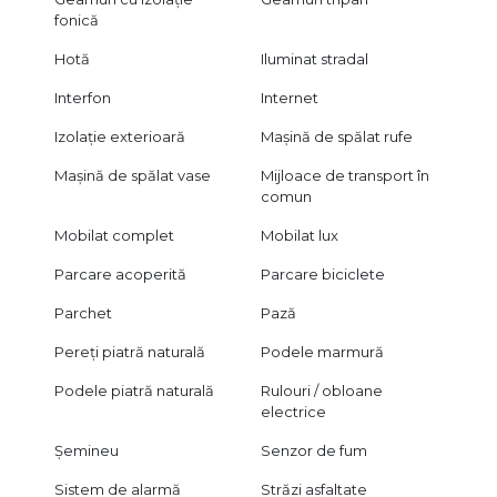
fonică
Hotă
Iluminat stradal
Interfon
Internet
Izolație exterioară
Mașină de spălat rufe
Mașină de spălat vase
Mijloace de transport în
comun
Mobilat complet
Mobilat lux
Parcare acoperită
Parcare biciclete
Parchet
Pază
Pereți piatră naturală
Podele marmură
Podele piatră naturală
Rulouri / obloane
electrice
Șemineu
Senzor de fum
Sistem de alarmă
Străzi asfaltate