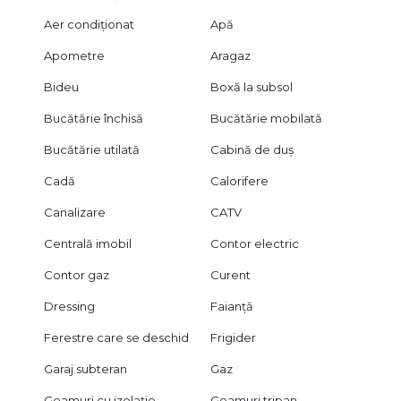
Aer condiționat
Apă
Apometre
Aragaz
Bideu
Boxă la subsol
Bucătărie închisă
Bucătărie mobilată
Bucătărie utilată
Cabină de duș
Cadă
Calorifere
Canalizare
CATV
Centrală imobil
Contor electric
Contor gaz
Curent
Dressing
Faianță
Ferestre care se deschid
Frigider
Garaj subteran
Gaz
Geamuri cu izolație
Geamuri tripan