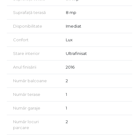
rugăm să ne contactați.
Vizionarea se face doar pe baza semnării unui acord, conform
Suprafață terasă
8 mp
art. 2.096–2.102 din Codul Civil.
Disponibilitate
Imediat
Confort
Lux
Stare interior
Ultrafinisat
Anul finisării
2016
Număr balcoane
2
Număr terase
1
Număr garaje
1
Număr locuri
2
parcare