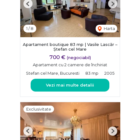
Previous
Next
1
/
8
Harta
Apartament boutique 83 mp | Vasile Lascăr –
Ștefan cel Mare
700 €
(negociabil)
Apartament cu 2 camere de închiriat
Stefan cel Mare, Bucuresti
83 mp
2005
Vezi mai multe detalii
Exclusivitate
Previous
Next