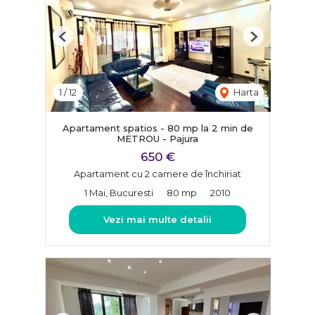
Previous
Next
1
/
12
Harta
Apartament spatios - 80 mp la 2 min de
METROU - Pajura
650 €
Apartament cu 2 camere de închiriat
1 Mai, Bucuresti
80 mp
2010
Vezi mai multe detalii