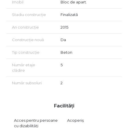
Imobil
Bloc de apart.
Stadiu construcție
Finalizată
An construcție
2015
Construcție nouă
Da
Tip construcție
Beton
Număr etaje
5
clădire
Număr subsoluri
2
Facilități
Acces pentru persoane
Acoperiș
cu dizabilități