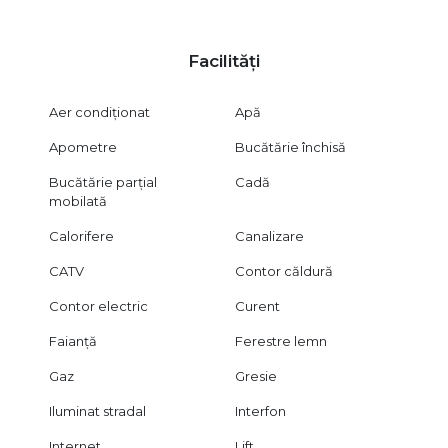
Facilități
Aer condiționat
Apă
Apometre
Bucătărie închisă
Bucătărie parțial
Cadă
mobilată
Calorifere
Canalizare
CATV
Contor căldură
Contor electric
Curent
Faianță
Ferestre lemn
Gaz
Gresie
Iluminat stradal
Interfon
Internet
Lift