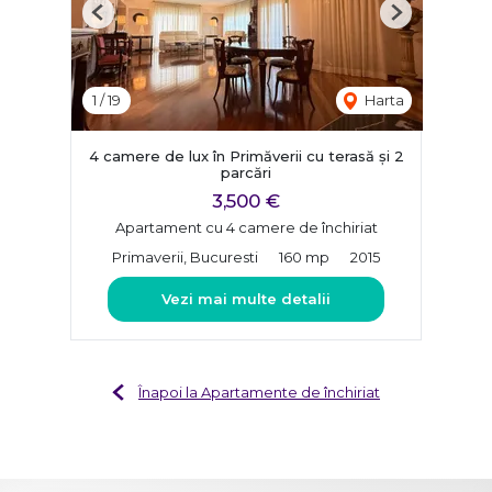
Previous
Next
1
/
19
Harta
4 camere de lux în Primăverii cu terasă și 2
parcări
3,500 €
Apartament cu 4 camere de închiriat
Primaverii, Bucuresti
160 mp
2015
Vezi mai multe detalii
Înapoi la Apartamente de închiriat