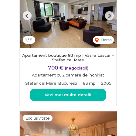
Previous
Next
1
/
8
Harta
Apartament boutique 83 mp | Vasile Lascăr –
Ștefan cel Mare
700 €
(negociabil)
Apartament cu 2 camere de închiriat
Stefan cel Mare, Bucuresti
83 mp
2005
Vezi mai multe detalii
Exclusivitate