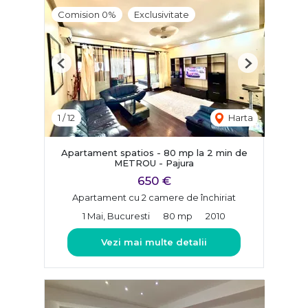
Comision 0%
Exclusivitate
Previous
Next
1
/
12
Harta
Apartament spatios - 80 mp la 2 min de
METROU - Pajura
650 €
Apartament cu 2 camere de închiriat
1 Mai, Bucuresti
80 mp
2010
Vezi mai multe detalii