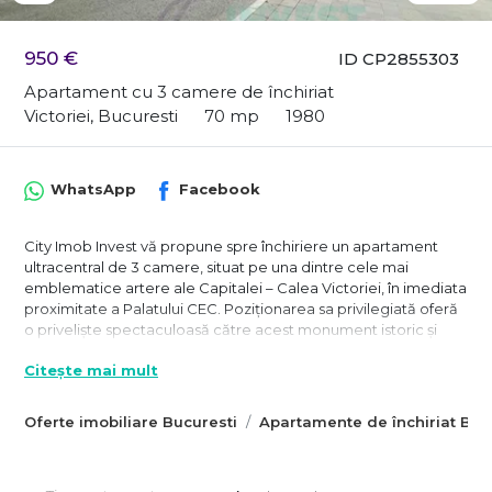
950 €
ID CP2855303
Apartament cu 3 camere de închiriat
Victoriei, Bucuresti
70 mp
1980
WhatsApp
Facebook
City Imob Invest vă propune spre închiriere un apartament
ultracentral de 3 camere, situat pe una dintre cele mai
emblematice artere ale Capitalei – Calea Victoriei, în imediata
proximitate a Palatului CEC. Poziționarea sa privilegiată oferă
o priveliște spectaculoasă către acest monument istoric și
către eleganta promenadă care animă zona.
Citește mai mult
Calea Victoriei este astăzi un simbol al rafinamentului urban
bucureștean, o zonă plină de viață și istorie, unde arhitectura
Oferte imobiliare Bucuresti
Apartamente de închiriat Buc
interbelică, clădirile de patrimoniu și spațiile moderne se
îmbină armonios. În weekenduri, devine o promenadă
pietonală vibrantă, populată de turiști și localnici, iar