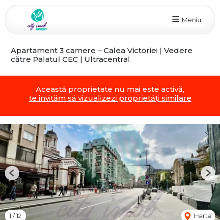
Meniu
Apartament 3 camere – Calea Victoriei | Vedere
către Palatul CEC | Ultracentral
Această proprietate nu mai este activă,
te invităm să vizualizezi proprietăți similare
Previous
Nex
1
/
12
Harta