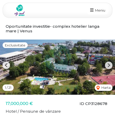
Meniu
Oportunitate investitie- complex hotelier langa
mare | Venus
Exclusivitate
Previous
Nex
1
/
21
Harta
17,000,000 €
ID CP3128678
Hotel / Pensiune de vânzare