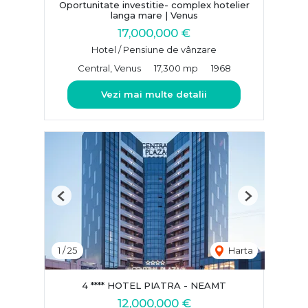
Oportunitate investitie- complex hotelier
langa mare | Venus
17,000,000 €
Hotel / Pensiune de vânzare
Central, Venus
17,300 mp
1968
Vezi mai multe detalii
Previous
Next
1
/
25
Harta
4 **** HOTEL PIATRA - NEAMT
12,000,000 €