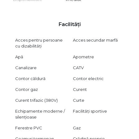
Facilități
Acces pentru persoane
Acces secundar marfă
cu dizabilități
Apă
Apometre
Canalizare
CATV
Contor căldură
Contor electric
Contor gaz
Curent
Curent trifazic (380V)
Curte
Echipamente moderne /
Facilități sportive
silențioase
Ferestre PVC
Gaz
Geamuri termopan
Grădină proprie