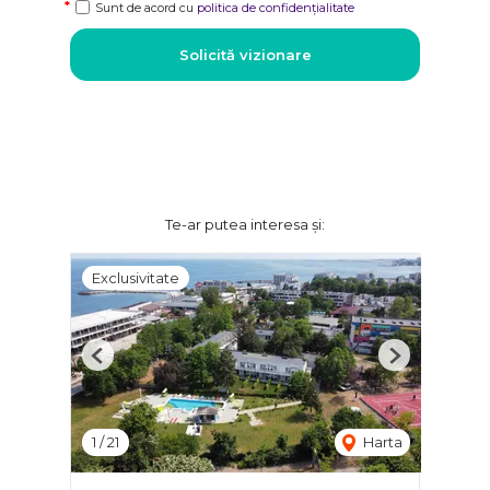
Sunt de acord cu
politica de confidențialitate
Solicită vizionare
Te-ar putea interesa și:
Exclusivitate
Previous
Next
1
/
21
Harta