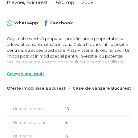
Plevnei, Bucuresti
650 mp
2008
WhatsApp
Facebook
City Imob Invest vă propune spre vânzare o proprietate cu
adevărat versatilă, situată în zona Calea Plevnei, într-o poziție
centrală, cu acces rapid către Piața Victoriei, Eroilor și Izvor. Un
imobil potrivit în mod special pentru investiție, cu potențial
real de generare a veniturilor și multiple direcții de utilizare.
Cele doua imobile se pretează pentru o gamă largă de
Citește mai mult
activități datorită spațiilor versatile, ce permit o configurație
personalizată:
Oferte imobiliare Bucuresti
Case de vânzare Bucuresti
clinică medicală, cabinet, sediu de firmă, centru educațional,
birouri sau proiect mixt, în funcție de strategia investițională.
Proprietatea este compusă din două corpuri de clădire
Număr camere
13
independente, amplasate pe un teren de 485 mp, cu curte
liberă generoasă și posibilitate de parcare pentru 7–8
Număr bucătării
3
autoturisme, un avantaj important pentru activități comerciale
sau profesionale.
Număr băi
6