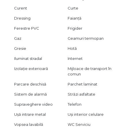
Curent
Curte
Dressing
Faianță
Ferestre PVC
Frigider
Gaz
Geamuri termopan
Gresie
Hotă
Iluminat stradal
Internet
Izolație exterioară
Mijloace de transport în
comun
Parcare deschisă
Parchet laminat
Sistem de alarmă
Străzi asfaltate
Supraveghere video
Telefon
Ușă intrare metal
Uși interior celulare
Vopsea lavabilă
WC Serviciu