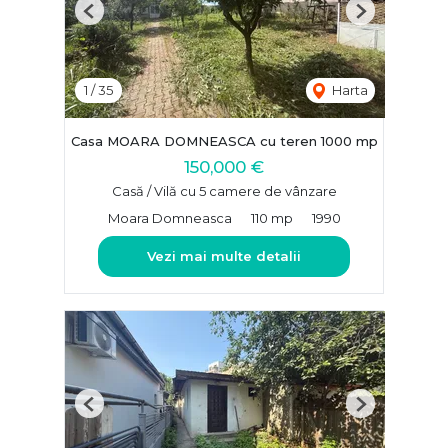
Previous
Next
1
/
35
Harta
Casa MOARA DOMNEASCA cu teren 1000 mp
150,000 €
Casă / Vilă cu 5 camere de vânzare
Moara Domneasca
110 mp
1990
Vezi mai multe detalii
Previous
Next