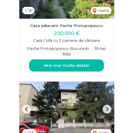
1
/
8
Harta
Casa adiacent Pache Protopopescu
200,000 €
Casă / Vilă cu 3 camere de vânzare
Pache Protopopescu, Bucuresti
55 mp
1960
Vezi mai multe detalii
Previous
Next
1
/
23
Harta