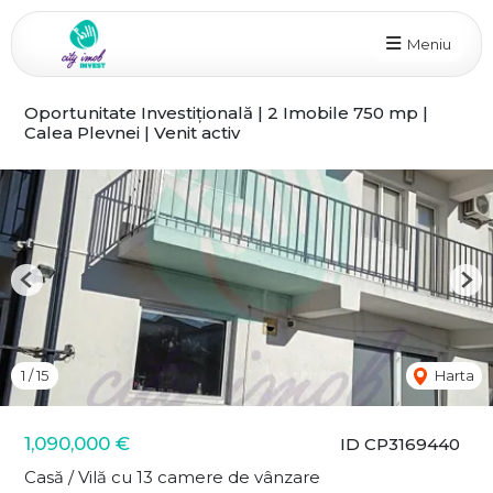
Meniu
Oportunitate Investițională | 2 Imobile 750 mp |
Calea Plevnei | Venit activ
Previous
Nex
1
/
15
Harta
1,090,000 €
ID CP3169440
Casă / Vilă cu 13 camere de vânzare