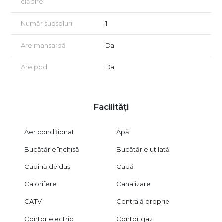
clădire
Număr subsoluri
1
Are mansardă
Da
Are pod
Da
Facilități
Aer condiționat
Apă
Bucătărie închisă
Bucătărie utilată
Cabină de duș
Cadă
Calorifere
Canalizare
CATV
Centrală proprie
Contor electric
Contor gaz