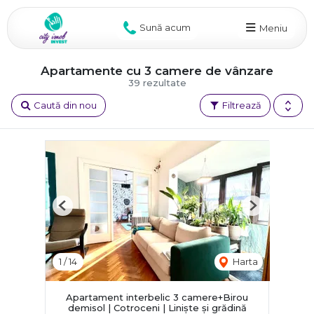
Sună acum
Meniu
Apartamente cu 3 camere de vânzare
39 rezultate
Caută din nou
Filtrează
Previous
Next
1
/
14
Harta
Apartament interbelic 3 camere+Birou
demisol | Cotroceni | Liniște și grădină