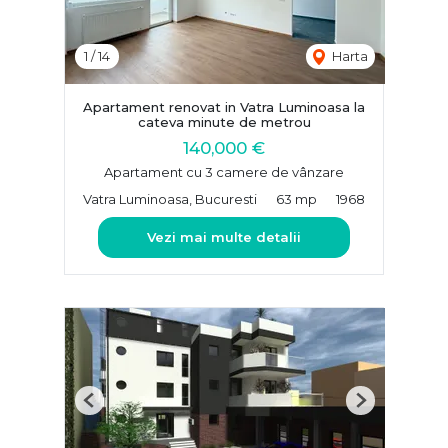
1
/
14
Harta
Apartament renovat in Vatra Luminoasa la
cateva minute de metrou
140,000 €
Apartament cu 3 camere de vânzare
Vatra Luminoasa, Bucuresti
63 mp
1968
Vezi mai multe detalii
Previous
Next