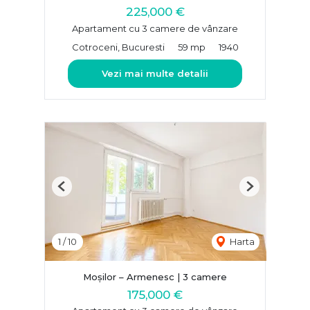
225,000 €
Apartament cu 3 camere de vânzare
Cotroceni, Bucuresti
59 mp
1940
Vezi mai multe detalii
Previous
Next
1
/
10
Harta
Moșilor – Armenesc | 3 camere
175,000 €