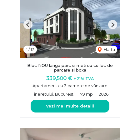
Previous
Next
1
/
17
Harta
Bloc NOU langa parc si metrou cu loc de
parcare si boxa
339,500 €
+ 21% TVA
Apartament cu 3 camere de vânzare
Tineretului, Bucuresti
79 mp
2026
Vezi mai multe detalii