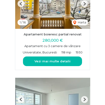
Previous
Next
1
/
16
Harta
Apartament boieresc partial renovat
280,000 €
Apartament cu 3 camere de vânzare
Universitate, Bucuresti
118 mp
1930
Vezi mai multe detalii
Previous
Next