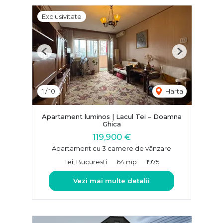
Exclusivitate
Previous
Next
1
/
10
Harta
Apartament luminos | Lacul Tei – Doamna
Ghica
119,900 €
Apartament cu 3 camere de vânzare
Tei, Bucuresti
64 mp
1975
Vezi mai multe detalii