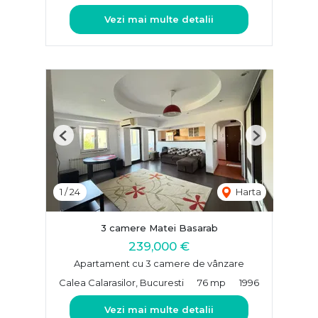
Vezi mai multe detalii
Previous
Next
1
/
24
Harta
3 camere Matei Basarab
239,000 €
Apartament cu 3 camere de vânzare
Calea Calarasilor, Bucuresti
76 mp
1996
Vezi mai multe detalii