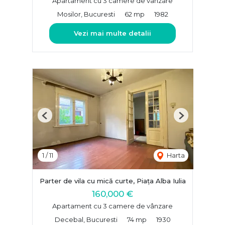
Apartament cu 3 camere de vânzare
Mosilor, Bucuresti
62 mp
1982
Vezi mai multe detalii
Previous
Next
1
/
11
Harta
Parter de vila cu mică curte, Piața Alba Iulia
160,000 €
Apartament cu 3 camere de vânzare
Decebal, Bucuresti
74 mp
1930