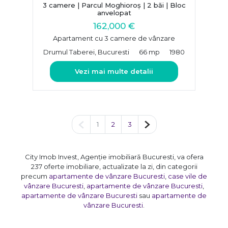
3 camere | Parcul Moghioroș | 2 băi | Bloc
anvelopat
162,000 €
Apartament cu 3 camere de vânzare
Drumul Taberei, Bucuresti
66 mp
1980
Vezi mai multe detalii
Pagina anterioară
Pagina următoare
1
2
3
City Imob Invest, Agenție imobiliară Bucuresti, va ofera
237 oferte imobiliare, actualizate la zi, din categorii
precum
apartamente de vânzare Bucuresti
,
case vile de
vânzare Bucuresti
,
apartamente de vânzare Bucuresti
,
apartamente de vânzare Bucuresti
sau
apartamente de
vânzare Bucuresti
.