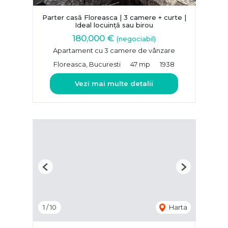
Parter casă Floreasca | 3 camere + curte |
Ideal locuință sau birou
180,000 €
(negociabil)
Apartament cu 3 camere de vânzare
Floreasca, Bucuresti
47 mp
1938
Vezi mai multe detalii
Previous
Next
1
/
10
Harta