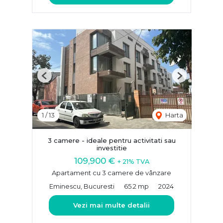
Previous
Next
1
/
13
Harta
3 camere - ideale pentru activitati sau
investitie
109,900 €
+ 21% TVA
Apartament cu 3 camere de vânzare
Eminescu, Bucuresti
65.2 mp
2024
Vezi mai multe detalii