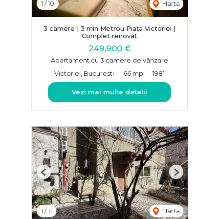
1
/
10
Harta
3 camere | 3 min Metrou Piața Victoriei |
Complet renovat
249,900 €
Apartament cu 3 camere de vânzare
Victoriei, Bucuresti
66 mp
1981
Vezi mai multe detalii
Previous
Next
1
/
11
Harta