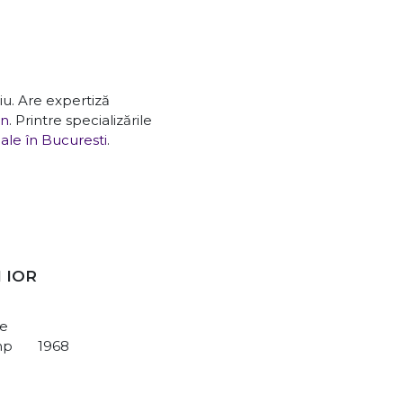
iu. Are expertiză
an
. Printre specializările
ale în Bucuresti
.
l IOR
re
mp
1968