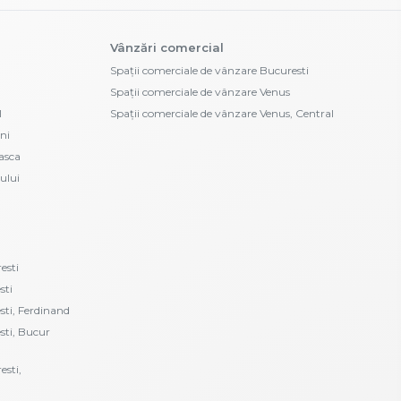
Vânzări comercial
Spații comerciale de vânzare Bucuresti
Spații comerciale de vânzare Venus
l
Spații comerciale de vânzare Venus, Central
ni
asca
ului
esti
sti
esti, Ferdinand
esti, Bucur
esti,