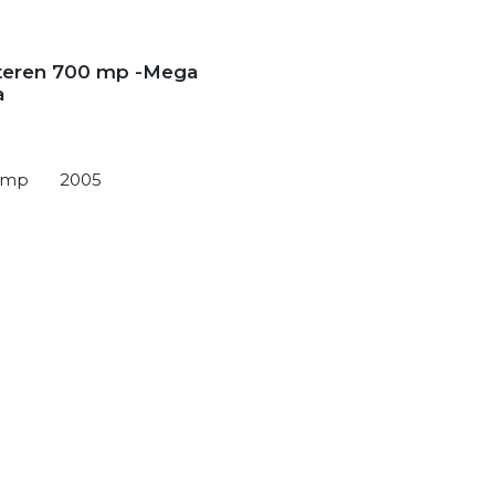
 teren 700 mp -Mega
a
0 mp
2005