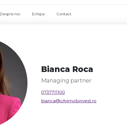
Despre noi
Echipa
Contact
Bianca Roca
Managing partner
0737711100
bianca@cityimobinvest.ro