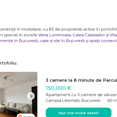
eriență în imobiliare, cu 83 de proprietăți active în portofol
 în special în zonele
Vatra Luminoasa
,
Calea Calarasilor
și
Vit
mente în Bucuresti
,
case și vile în Bucuresti
și
spații comerci
rtofoliu:
3 camere la 8 minute de Parcu
150,000 €
Apartament cu 3 camere de vânza
Next
Campia Libertatii, Bucuresti
60 
Vezi mai multe detalii
Harta