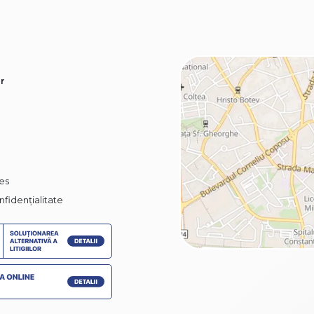
r
ies
nfidențialitate