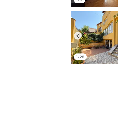
Previous
1
/
28