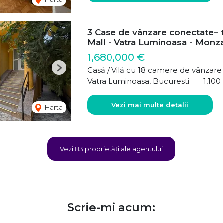
3 Case de vânzare conectate–
Mall - Vatra Luminoasa - Monz
1,680,000 €
Casă / Vilă cu 18 camere de vânzare
Next
Vatra Luminoasa, Bucuresti
1,10
Vezi mai multe detalii
Harta
Vezi 83 proprietăți ale agentului
Scrie-mi acum: