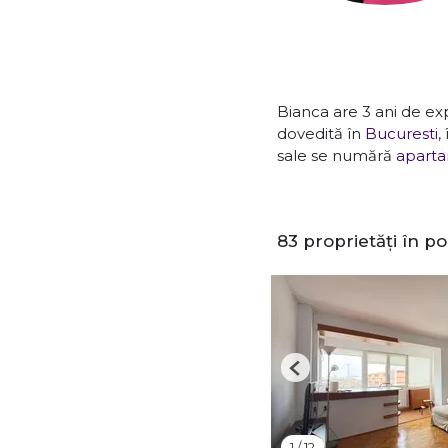
Bianca are 3 ani de exp
dovedită în
Bucuresti
,
sale se numără
aparta
83 proprietăți în po
Previous
1
/
12