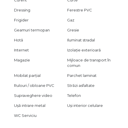
Dressing
Ferestre PVC
Frigider
Gaz
Geamuri termopan
Gresie
Hotă
Iluminat stradal
Internet
Izolație exterioară
Magazie
Mijloace de transport în
comun
Mobilat parțial
Parchet laminat
Rulouri / obloane PVC
Străzi asfaltate
Supraveghere video
Telefon
Ușă intrare metal
Uși interior celulare
WC Serviciu