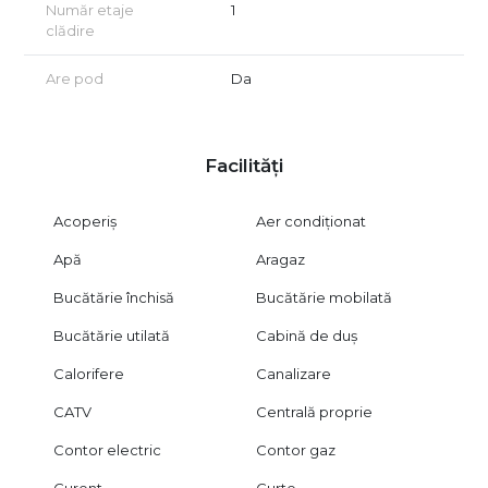
Număr etaje
1
de vizionare, conform articolului 2096–2102 din Codul Civil.
clădire
Certificatul energetic va fi disponibil la vânzare.
Are pod
Da
Facilități
Acoperiș
Aer condiționat
Apă
Aragaz
Bucătărie închisă
Bucătărie mobilată
Bucătărie utilată
Cabină de duș
Calorifere
Canalizare
CATV
Centrală proprie
Contor electric
Contor gaz
Curent
Curte