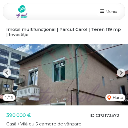
Meniu
Imobil multifuncțional | Parcul Carol | Teren 119 mp
| Investiție
Previous
Nex
1
/
15
Harta
390,000 €
ID CP3173572
Casă / Vilă cu 5 camere de vânzare