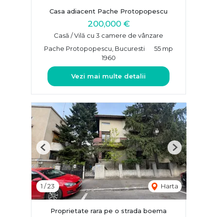
Casa adiacent Pache Protopopescu
200,000 €
Casă / Vilă cu 3 camere de vânzare
Pache Protopopescu, Bucuresti
55 mp
1960
Vezi mai multe detalii
Previous
Next
1
/
23
Harta
Proprietate rara pe o strada boema