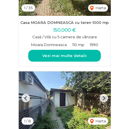
1
/
35
Harta
Casa MOARA DOMNEASCA cu teren 1000 mp
150,000 €
Casă / Vilă cu 5 camere de vânzare
Moara Domneasca
110 mp
1990
Vezi mai multe detalii
Previous
Next
1
/
8
Harta