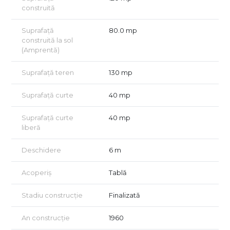
construită
Suprafață
80.0 mp
construită la sol
(Amprentă)
Suprafață teren
130 mp
Suprafață curte
40 mp
Suprafață curte
40 mp
liberă
Deschidere
6 m
Acoperiș
Tablă
Stadiu construcție
Finalizată
An construcție
1960