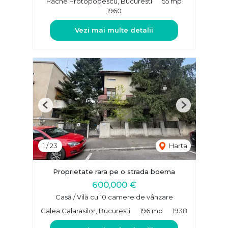
Pache Protopopescu, Bucuresti
55 mp
1960
Vezi mai multe detalii
Previous
Next
1
/
23
Harta
Proprietate rara pe o strada boema
600,000 €
Casă / Vilă cu 10 camere de vânzare
Calea Calarasilor, Bucuresti
196 mp
1938