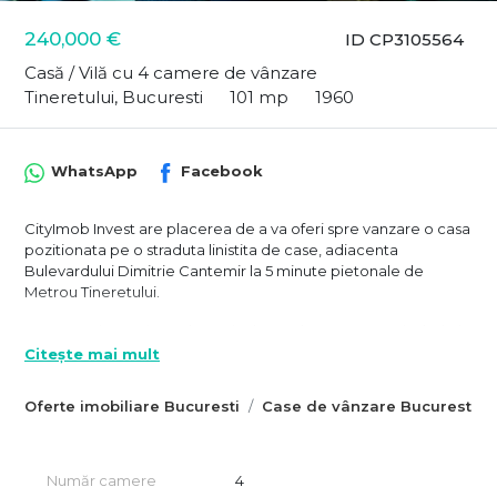
240,000 €
ID CP3105564
Casă / Vilă cu 4 camere de vânzare
Tineretului, Bucuresti
101 mp
1960
WhatsApp
Facebook
CityImob Invest are placerea de a va oferi spre vanzare o casa
pozitionata pe o straduta linistita de case, adiacenta
Bulevardului Dimitrie Cantemir la 5 minute pietonale de
Metrou Tineretului.
Casa este impartit pe doua nivele, cu doua camere si o baie la
hochparterre, si alte doua camere, si o bucatarie la demisol. In
Citește mai mult
plus parterul a fost extins cu o camera se 18 mp, cu acces
separat, care functioneaza acum ca si sala de sedinte.
Oferte imobiliare Bucuresti
Case de vânzare Bucuresti
Locuinta a fost complet renovata in 2014, schimbandu-se
inclusiv instalatiile sanitare si electrice si tamplaria ferestrelor si
are centrala proprie.
Propietarii detin aproximativ jumatate de curte libera, in
Număr camere
4