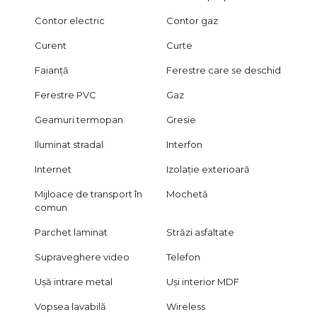
Contor electric
Contor gaz
Curent
Curte
Faianță
Ferestre care se deschid
Ferestre PVC
Gaz
Geamuri termopan
Gresie
Iluminat stradal
Interfon
Internet
Izolație exterioară
Mijloace de transport în
Mochetă
comun
Parchet laminat
Străzi asfaltate
Supraveghere video
Telefon
Ușă intrare metal
Uși interior MDF
Vopsea lavabilă
Wireless