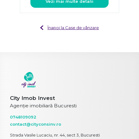
Vezi mai multe detalii
Înapoi la Case de vânzare
City Imob Invest
Agenție imobiliară Bucuresti
0748109092
contact@cityconsinv.ro
Strada Vasile Lucaciu, nr. 44, sect 3, Bucuresti