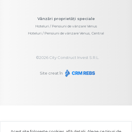
Vânzări proprietăți speciale
Hoteluri / Pensiuni de vânzare Venus
Hoteluri / Pensiuni de vânzare Venus, Central
©
2026
City Construct Invest S.R.L.
Site creat în
Acest site folosește cookies,
află detalii
.
Alege ce tipuri de