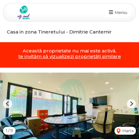
Meniu
Casa in zona Tineretului - Dimitrie Cantemir
Această proprietate nu mai este activă,
te invităm să vizualizezi proprietăți similare
Previous
Nex
1
/
11
Harta