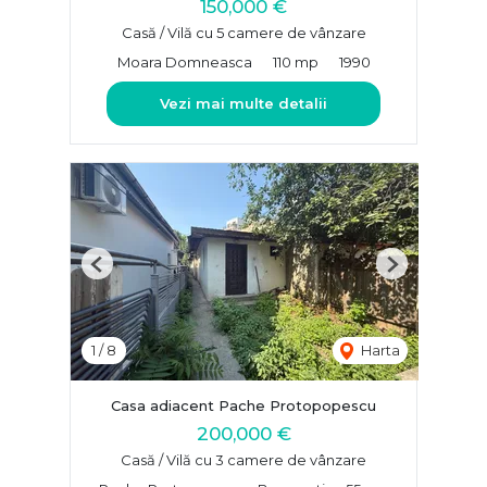
150,000 €
Casă / Vilă cu 5 camere de vânzare
Moara Domneasca
110 mp
1990
Vezi mai multe detalii
Previous
Next
1
/
8
Harta
Casa adiacent Pache Protopopescu
200,000 €
Casă / Vilă cu 3 camere de vânzare