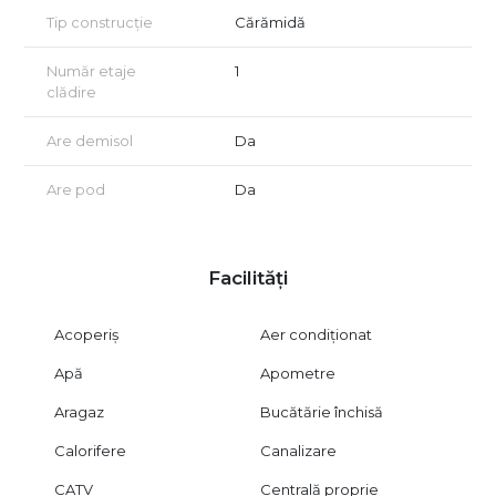
Tip construcție
Cărămidă
Număr etaje
1
clădire
Are demisol
Da
Are pod
Da
Facilități
Acoperiș
Aer condiționat
Apă
Apometre
Aragaz
Bucătărie închisă
Calorifere
Canalizare
CATV
Centrală proprie