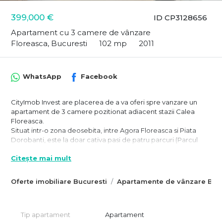
399,000 €
ID CP3128656
Apartament cu 3 camere de vânzare
Floreasca, Bucuresti
102 mp
2011
WhatsApp
Facebook
CityImob Invest are placerea de a va oferi spre vanzare un
apartament de 3 camere pozitionat adiacent stazii Calea
Floreasca.
Situat intr-o zona deosebita, intre Agora Floreasca si Piata
Dorobanti, este la doar cativa pasi de patru parcuri (Parcul
Cinematograf Floreasca, Parcul Floreasca, Parcul Automatica
Citește mai mult
și Parcul Ponton Floresca) si in apropiere de cele mai
populare baruri, cafenele si restaurante. Totodata, in
apropiere se regasesc scoli si gradinite si zona beneficiaza de
Oferte imobiliare Bucuresti
Apartamente de vânzare Bucu
acces rapid la transportul public.
Apartamentul tip penthouse ocupa intreg etajul 5 si are
vederea neopturata catre intreg cartierul.
Tip apartament
Apartament
Suprafata, de 102 mp utili, este circulara si a fost