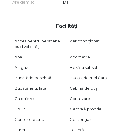
Are demisol
Da
Facilități
Acces pentru persoane
Aer condiționat
cu dizabilități
Apă
Apometre
Aragaz
Boxă la subsol
Bucătărie deschisă
Bucătărie mobilată
Bucătărie utilată
Cabină de duș
Calorifere
Canalizare
CATV
Centrală proprie
Contor electric
Contor gaz
Curent
Faianță