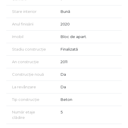
Stare interior
Bună
Anul finisării
2020
Imobil
Bloc de apart.
Stadiu construcție
Finalizată
An construcție
2011
Construcție nouă
Da
La revânzare
Da
Tip construcție
Beton
Număr etaje
5
clădire