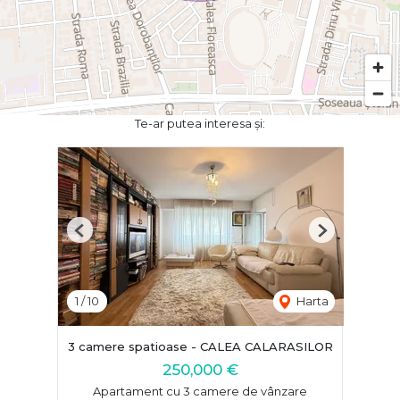
Te-ar putea interesa și:
Previous
Next
1
/
10
Harta
3 camere spatioase - CALEA CALARASILOR
250,000 €
Apartament cu 3 camere de vânzare