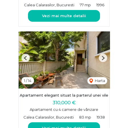
Calea Calarasilor, Bucuresti
77 mp
1996
Vezi mai multe detalii
Previous
Next
1
/
14
Harta
Apartament elegant situat la parterul unei vile
310,000 €
Apartament cu 4 camere de vânzare
Calea Calarasilor, Bucuresti
83 mp
1938
Vezi mai multe detalii