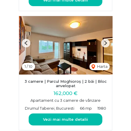
Previous
Next
1
/
10
Harta
3 camere | Parcul Moghioroș | 2 băi | Bloc
anvelopat
162,000 €
Apartament cu 3 camere de vânzare
Drumul Taberei, Bucuresti
66 mp
1980
Vezi mai multe detalii