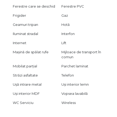
Ferestre care se deschid
Ferestre PVC
Frigider
Gaz
Geamuri tripan
Hotă
Iluminat stradal
Interfon
Internet
Lift
Mașină de spălat rufe
Mijloace de transport în
comun
Mobilat parțial
Parchet laminat
Străzi asfaltate
Telefon
Ușă intrare metal
Uși interior lemn
Uși interior MDF
Vopsea lavabilă
WC Serviciu
Wireless